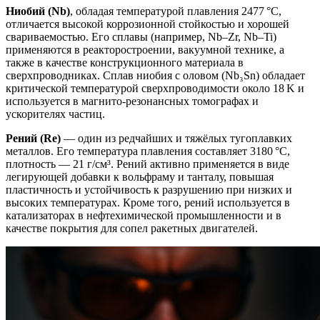
Ниобий (Nb)
, обладая температурой плавления 2477 °C,
отличается высокой коррозионной стойкостью и хорошей
свариваемостью. Его сплавы (например, Nb–Zr, Nb–Ti)
применяются в реакторостроении, вакуумной технике, а
также в качестве конструкционного материала в
сверхпроводниках. Сплав ниобия с оловом (Nb₃Sn) обладает
критической температурой сверхпроводимости около 18 K и
используется в магнито-резонансных томографах и
ускорителях частиц.
Рений (Re)
— один из редчайших и тяжёлых тугоплавких
металлов. Его температура плавления составляет 3180 °C,
плотность — 21 г/см³. Рений активно применяется в виде
легирующей добавки к вольфраму и танталу, повышая
пластичность и устойчивость к разрушению при низких и
высоких температурах. Кроме того, рений используется в
катализаторах в нефтехимической промышленности и в
качестве покрытия для сопел ракетных двигателей.