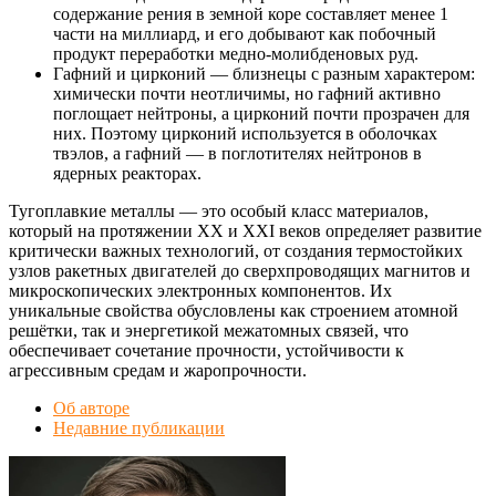
содержание рения в земной коре составляет менее 1
части на миллиард, и его добывают как побочный
продукт переработки медно-молибденовых руд.
Гафний и цирконий — близнецы с разным характером:
химически почти неотличимы, но гафний активно
поглощает нейтроны, а цирконий почти прозрачен для
них. Поэтому цирконий используется в оболочках
твэлов, а гафний — в поглотителях нейтронов в
ядерных реакторах.
Тугоплавкие металлы — это особый класс материалов,
который на протяжении XX и XXI веков определяет развитие
критически важных технологий, от создания термостойких
узлов ракетных двигателей до сверхпроводящих магнитов и
микроскопических электронных компонентов. Их
уникальные свойства обусловлены как строением атомной
решётки, так и энергетикой межатомных связей, что
обеспечивает сочетание прочности, устойчивости к
агрессивным средам и жаропрочности.
Об авторе
Недавние публикации