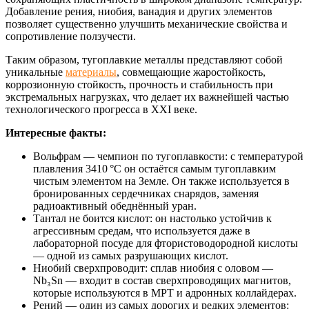
Добавление рения, ниобия, ванадия и других элементов
позволяет существенно улучшить механические свойства и
сопротивление ползучести.
Таким образом, тугоплавкие металлы представляют собой
уникальные
материалы
, совмещающие жаростойкость,
коррозионную стойкость, прочность и стабильность при
экстремальных нагрузках, что делает их важнейшей частью
технологического прогресса в XXI веке.
Интересные факты:
Вольфрам — чемпион по тугоплавкости: с температурой
плавления 3410 °C он остаётся самым тугоплавким
чистым элементом на Земле. Он также используется в
бронированных сердечниках снарядов, заменяя
радиоактивный обеднённый уран.
Тантал не боится кислот: он настолько устойчив к
агрессивным средам, что используется даже в
лабораторной посуде для фтористоводородной кислоты
— одной из самых разрушающих кислот.
Ниобий сверхпроводит: сплав ниобия с оловом —
Nb₃Sn — входит в состав сверхпроводящих магнитов,
которые используются в МРТ и адронных коллайдерах.
Рений — один из самых дорогих и редких элементов: