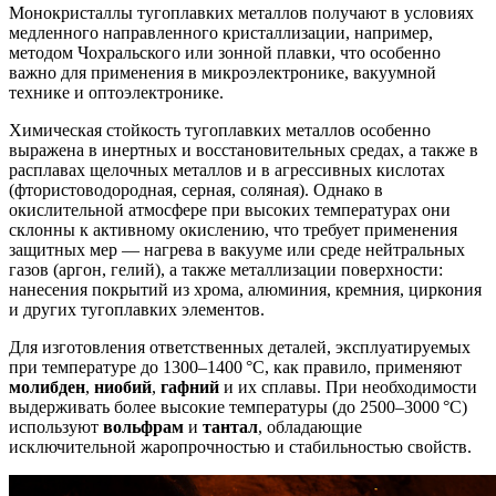
Монокристаллы тугоплавких металлов получают в условиях
медленного направленного кристаллизации, например,
методом Чохральского или зонной плавки, что особенно
важно для применения в микроэлектронике, вакуумной
технике и оптоэлектронике.
Химическая стойкость тугоплавких металлов особенно
выражена в инертных и восстановительных средах, а также в
расплавах щелочных металлов и в агрессивных кислотах
(фтористоводородная, серная, соляная). Однако в
окислительной атмосфере при высоких температурах они
склонны к активному окислению, что требует применения
защитных мер — нагрева в вакууме или среде нейтральных
газов (аргон, гелий), а также металлизации поверхности:
нанесения покрытий из хрома, алюминия, кремния, циркония
и других тугоплавких элементов.
Для изготовления ответственных деталей, эксплуатируемых
при температуре до 1300–1400 °C, как правило, применяют
молибден
,
ниобий
,
гафний
и их сплавы. При необходимости
выдерживать более высокие температуры (до 2500–3000 °C)
используют
вольфрам
и
тантал
, обладающие
исключительной жаропрочностью и стабильностью свойств.