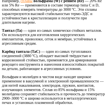
Например,
сплавы
вольфрама (W) с рением (Re)
— 20% Re
или 5% Re — применяются в составе термопар типа C и D,
способных измерять температуры до 3000 °C. Эти сплавы
характеризуются высокой стабильностью термо-ЭДС и
устойчивостью к кристаллизации и ползучести при
длительном нагреве.
Тантал (Ta)
— один из самых химически стойких металлов.
Он используется для изготовления хирургических
имплантатов, проволоки, сеток и мембран, устойчивых к
агрессивным средам.
Карбид тантала (TaC)
— один из самых тугоплавких
соединений (3880 °C), обладает высокой твёрдостью и
коррозионной стойкостью, применяется для армирования
режущего инструмента и нанесения износостойких покрытий
на детали, работающие в агрессивных условиях.
Вольфрам и молибден в чистом виде находят широкое
применение в вакуумной и электронной промышленности —
для нитей накаливания, электродов, пружин, контактов,
излучающих элементов. Сплав из 85% вольфрама и 15%
молибдена сохраняет стабильность и прочность до температур
2900–3000 °C и широко используется в металлургических
печах и установках плазменной обработки.