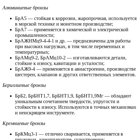
Алюминиевые бронзы
БрА5 — стойкая к коррозии, жаропрочная, используется
в морской технике и монетном производстве;
БрА7 — применяется в химической и электрической
промышленности;
БрАЖНМц9-4-4-1 и др. — предназначены для работы
при высоких нагрузках, в том числе переменных и
температурных;
БрАМц9-2, БрАМц10-2 — изготавливаются детали,
стойкие к износу, кавитации и усталости;
БрАЖ9-4 — применяется в авиастроении, производстве
шестерен, клапанов и других ответственных элементов.
Бериллиевые бронзы
БрБ2, БрБНТ1,7, БрБНТ1,9, БрБНТ1,9Мг — обладают
уникальным сочетанием твердости, упругости и
стойкости к износу. Используются в точных механизмах
и неискрящем инструменте.
Кремниевые бронзы
БрКМц3-1 — отлично сваривается, применяется в
пружинах, химаппаратуре, судостроении;