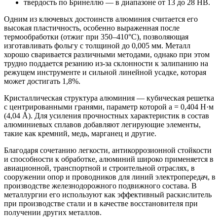
твердость по Бринеллю — в диапазоне от 13 до 28 НВ.
Одним из ключевых достоинств алюминия считается его
высокая пластичность, особенно выраженная после
термообработки (отжиг при 350–410°С), позволяющая
изготавливать фольгу с толщиной до 0,005 мм. Металл
хорошо сваривается различными методами, однако при этом
трудно поддается резанию из-за склонности к залипанию на
режущем инструменте и сильной линейной усадке, которая
может достигать 1,8%.
Кристаллическая структура алюминия — кубическая решетка
с центрированными гранями, параметр которой a = 0,404 Н·м
(4,04 Å). Для усиления прочностных характеристик в состав
алюминиевых сплавов добавляют легирующие элементы,
такие как кремний, медь, марганец и другие.
Благодаря сочетанию легкости, антикоррозионной стойкости
и способности к обработке, алюминий широко применяется в
авиационной, транспортной и строительной отраслях, в
сооружении опор и проводников для линий электропередач, в
производстве железнодорожного подвижного состава. В
металлургии его используют как эффективный раскислитель
при производстве стали и в качестве восстановителя при
получении других металлов.