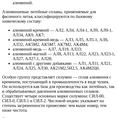
алюминий.
Алюминиевые литейные сплавы, применяемые для
фасонного литья, классифицируются по базовому
химическому составу:
алюминий-кремний — АЛ2, АЛ4, АЛ4-1, АЛ9, АЛ9-1,
АЛ34, АК9, АК7;
алюминий-кремний-медь — АЛ3, АЛ5, АЛ5-1, АЛ6,
АЛ32, АК5М2, АК5М7, АК7М2, АК4М4;
алюминий-медь — АЛ7, АЛ19, АЛ33;
алюминий-магний — АЛ8, АЛ13, АЛ22, АЛ23, АЛ23-1,
АЛ27, АЛ27-1, АЛ28;
алюминий с другими добавками — АЛ1, АЛ11, АЛ21,
АЛ24, АЛ25, АЛ30, АК21М2,5Н2,5, АК4М2Ц6.
Особую группу представляет силумин — сплав алюминия с
кремнием, поступающий в промышленность в виде чушек.
Он используется как база для производства как литейных, так
и обрабатываемых давлением алюминиевых сплавов.
Существует четыре основных марки силумина: СИЛ-00,
СИЛ-0, СИЛ-1 и СИЛ-2. Числовой индекс указывает на
степень загрязненности примесями: чем выше номер, тем
ниже чистота.