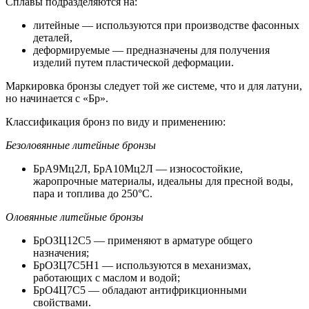
Сплавы подразделяются на:
литейные — используются при производстве фасонных
деталей,
деформируемые — предназначены для получения
изделий путем пластической деформации.
Маркировка бронзы следует той же системе, что и для латуни,
но начинается с «Бр».
Классификация бронз по виду и применению:
Безоловянные литейные бронзы
БрА9Мц2Л, БрА10Мц2Л — износостойкие,
жаропрочные материалы, идеальны для пресной воды,
пара и топлива до 250°C.
Оловянные литейные бронзы
БрОЗЦ12С5 — применяют в арматуре общего
назначения;
БрОЗЦ7С5Н1 — используются в механизмах,
работающих с маслом и водой;
БрО4Ц7С5 — обладают антифрикционными
свойствами.