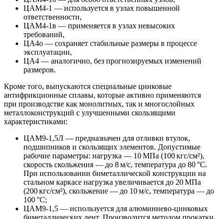
ЦАМ4‑1 — используется в узлах повышенной
ответственности,
ЦАМ4‑1в — применяется в узлах невысоких
требований,
ЦА4о — сохраняет стабильные размеры в процессе
эксплуатации,
ЦА4 — аналогично, без прогнозируемых изменений
размеров.
Кроме того, выпускаются специальные цинковые
антифрикционные сплавы, которые активно применяются
при производстве как монолитных, так и многослойных
металлоконструкций с улучшенными скользящими
характеристиками:
ЦАМ9‑1,5Л — предназначен для отливки втулок,
подшипников и скользящих элементов. Допустимые
рабочие параметры: нагрузка — 10 МПа (100 кгс/см²),
скорость скольжения — до 8 м/с, температура до 80 °C.
При использовании биметаллической конструкции на
стальном каркасе нагрузка увеличивается до 20 МПа
(200 кгс/см²), скольжение — до 10 м/с, температура — до
100 °C;
ЦАМ9‑1,5 — используется для алюминиево‑цинковых
биметаллических лент. Производится методом прокатки