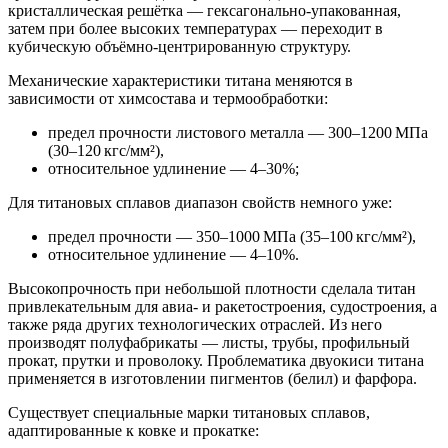
кристаллическая решётка — гексагонально‑упакованная,
затем при более высоких температурах — переходит в
кубическую объёмно‑центрированную структуру.
Механические характеристики титана меняются в
зависимости от химсостава и термообработки:
предел прочности листового металла — 300–1200 МПа
(30–120 кгс/мм²),
относительное удлинение — 4–30%;
Для титановых сплавов диапазон свойств немного уже:
предел прочности — 350–1000 МПа (35–100 кгс/мм²),
относительное удлинение — 4–10%.
Высокопрочность при небольшой плотности сделала титан
привлекательным для авиа‑ и ракетостроения, судостроения, а
также ряда других технологических отраслей. Из него
производят полуфабрикаты — листы, трубы, профильный
прокат, прутки и проволоку. Проблематика двуокиси титана
применяется в изготовлении пигментов (белил) и фарфора.
Существует специальные марки титановых сплавов,
адаптированные к ковке и прокатке: