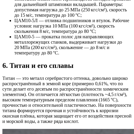
для дальнейшей штамповки вкладышей. Параметры:
допустимая нагрузка до 25 МПа (250 кгс/см²), скорость
до 15 м/с, температура до 100 °C;
ЦАМ10‑5Л — отливка подшипников и втулок. Рабочие
условия: нагрузка 10 МПа (100 кгс/см²), скорость
скольжения 8 м/с, температура до 80 °C;
ЦАМ10‑5 — прокатка полос для направляющих
металлорежущих станков, выдерживает нагрузки до
20 МПа (200 кгс/см²), скольжение — до 8 м/с и
температуру до 80 °C.
6. Титан и его сплавы
Титан — это металл серебристого оттенка, довольно широко
распространённый в земной коре (примерно 0,61%, что по
сути делает его десятым по распространённости химическим
элементом). Он отличается лёгкостью (плотность ~4,5 г/см³),
высоким температурным пределом плавления (1665 °C),
прочностью и относительной пластичностью. На поверхности
титана формируется прочная и устойчивость к коррозии
окисная плёнка, которая защищает его от воздействия пресной
и морской воды, а также ряда кислот.