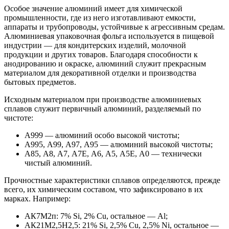
Особое значение алюминий имеет для химической
промышленности, где из него изготавливают емкости,
аппараты и трубопроводы, устойчивые к агрессивным средам.
Алюминиевая упаковочная фольга используется в пищевой
индустрии — для кондитерских изделий, молочной
продукции и других товаров. Благодаря способности к
анодированию и окраске, алюминий служит прекрасным
материалом для декоративной отделки и производства
бытовых предметов.
Исходным материалом при производстве алюминиевых
сплавов служит первичный алюминий, разделяемый по
чистоте:
А999 — алюминий особо высокой чистоты;
А995, А99, А97, А95 — алюминий высокой чистоты;
А85, А8, А7, А7Е, А6, А5, А5Е, А0 — технически
чистый алюминий.
Прочностные характеристики сплавов определяются, прежде
всего, их химическим составом, что зафиксировано в их
марках. Например:
АК7М2п: 7% Si, 2% Cu, остальное — Al;
АК21М2,5Н2,5: 21% Si, 2,5% Cu, 2,5% Ni, остальное —