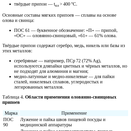
твёрдые припои — t
> 400 °C.
пл
Основные составы мягких припоев — сплавы на основе
олова и свинца:
ПОС 61 — буквенное обозначение: «П» — припой,
«ОС» — оловянно‑свинцовый, «61» — 61% олова.
Твёрдые припои содержат серебро, медь, никель или базы из
этих металлов:
серебряные — например, ПСр 72 (72% Ag),
используются дляпайки цветных и чёрных металлов, но
не подходят для алюминия и магния;
медно‑латунные и медно‑никелевые — для пайки
сталей, никелевых сплавов, углеродистых и
легированных металлов.
Таблица 4.
Области применения оловянно-свинцовых
припоев
Марка
Применение
ПОС
Лужение и пайка швов пищевой посуды и
90
медицинской аппаратуры