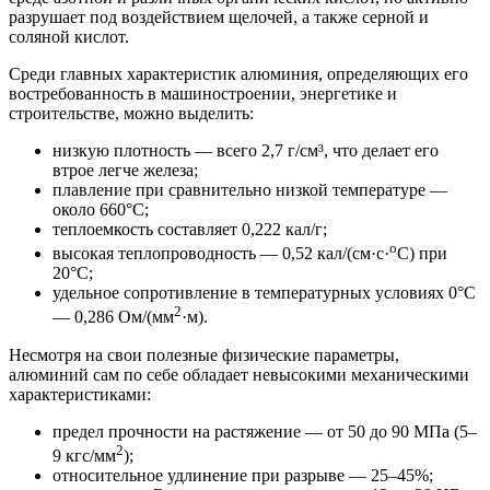
разрушает под воздействием щелочей, а также серной и
соляной кислот.
Среди главных характеристик алюминия, определяющих его
востребованность в машиностроении, энергетике и
строительстве, можно выделить:
низкую плотность — всего 2,7 г/см³, что делает его
втрое легче железа;
плавление при сравнительно низкой температуре —
около 660°С;
теплоемкость составляет 0,222 кал/г;
о
высокая теплопроводность — 0,52 кал/(см·с·
С) при
20°С;
удельное сопротивление в температурных условиях 0°С
2
— 0,286 Ом/(мм
·м).
Несмотря на свои полезные физические параметры,
алюминий сам по себе обладает невысокими механическими
характеристиками:
предел прочности на растяжение — от 50 до 90 МПа (5–
2
9 кгс/мм
);
относительное удлинение при разрыве — 25–45%;