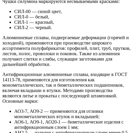
Чушки силумина маркируются несмываемыми красками:
СИЛ-00 — синий цвет,
СИЛ-0 — белый,
СИЛ-1 — красный,
СИЛ-2 — черный.
Алюминиевые сплавы, подвергаемые деформации (горячей и
холодной), применяются при производстве широкого
ассортимента полуфабрикатов: профилей, плит, труб, прутков,
листов, полос, проволоки и поковок. Также из алюминия
получают слитки и слябы, служащие заготовками для
дальнейшей обработки.
Антифрикционные алюминиевые сплавы, входящие в ГОСТ
14113-78, применяются для изготовления как
монометаллических, так и биметаллических подшипников,
включая вкладыши и втулки. Методами производства
являются литье и прокатка с последующей штамповкой.
Основные марки:
АО3-7, АО9-2 — применяются для отливки
монометаллических втулок и вкладышей;
АО6-1, АО9-1, АО20-1 — биметаллические изделия с
антифрикционным слоем 1 мм;
АН2-5 — изделия с антифрикционным слоем менее 0,5