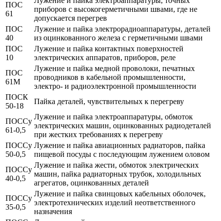
Лужение и пайка электроаппаратуры, точных
ПОС
приборов с высокогерметичными швами, где не
61
допускается перегрев
ПОС
Лужение и пайка электрорадиоаппаратуры, деталей
40
из оцинкованного железа с герметичными швами
ПОС
Лужение и пайка контактных поверхностей
10
электрических аппаратов, приборов, реле
Лужение и пайка медной проволоки, печатных
ПОС
проводников в кабельной промышленности,
61М
электро- и радиоэлектронной промышленности
ПОСК
Пайка деталей, чувствительных к перегреву
50-18
Лужение и пайка электроаппаратуры, обмоток
ПОССу
электрических машин, оцинкованных радиодеталей
61-0,5
при жестких требованиях к перегреву
ПОССу
Лужение и пайка авиационных радиаторов, пайка
50-0,5
пищевой посуды с последующим лужением оловом
Лужение и пайка жести, обмоток электрических
ПОССу
машин, пайка радиаторных трубок, холодильных
40-0,5
агрегатов, оцинкованных деталей
Лужение и пайка свинцовых кабельных оболочек,
ПОССу
электротехнических изделий неответственного
35-0,5
назначения