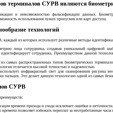
пов терминалов СУРВ являются биометр
фикации и невозможностью фальсификации данных. Биометр
зможность использования чужих пропусков или карт доступа.
ообразие технологий
, каждый из которых использует различные методы идентифика
етрию лица сотрудника, создавая уникальный цифровой шаб
 идентифицирует сотрудника. Преимуществом данной технолог
н из самых распространенных типов биометрических терминал
ология отличается высокой точностью и надежностью.
использует инфракрасный свет для сканирования рисунка ве
атки пальцев. Это делает данную технологию одной из самых без
лов СУРВ
преимуществ:
сация времени прихода и ухода исключает ошибки и неточности,
о времени позволяет избежать переплат за неотработанные часы 