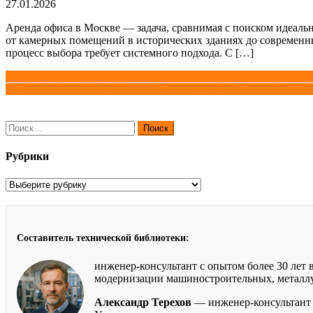
27.01.2026
Аренда офиса в Москве — задача, сравнимая с поиском идеаль
от камерных помещений в исторических зданиях до современных
процесс выбора требует системного подхода. С […]
Навигация
Электрохимическая обработка металлов: принципы, технологи
Шарико-винтовые пары (ШВП) в конструкциях высокоточных 
по
записям
Найти:
Рубрики
Рубрики
Составитель технической библиотеки:
инженер-консультант с опытом более 30 лет
модернизации машиностроительных, металлур
Александр Терехов
— инженер-консультант 