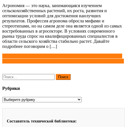
Агрономия — это наука, занимающаяся изучением
сельскохозяйственных растений, их роста, развития и
оптимизации условий для достижения наилучших
результатов. Профессия агронома обросла мифами и
стереотипами, но на самом деле она является одной из самых
востребованных в агросекторе. В условиях современного
рынка труда спрос на квалифицированных специалистов в
области сельского хозяйства стабильно растет. Давайте
подробнее поговорим о […]
Навигация
Детекторы и кабелеискатели Fluke: что это, где используются
Подмости: виды, особенности, отличие от инвентарных лесов
по
записям
Найти:
Рубрики
Рубрики
Составитель технической библиотеки: