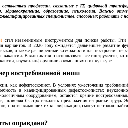
т оставаться профессии, связанные с IT, цифровой транс
 здравоохранение, образование, психология. Важно от
коквалифицированных специалистов, способных работать с н
й
стал незаменимым инструментом для поиска работы. Эти 
я вариантов. В 2026 году ожидается дальнейшее развитие фу
авыков, а также расширенные возможности для построения персо
ь вакансии. Важно активно использовать все инструменты, кот
кансии, изучать информацию о компаниях и их культуре.
мер востребованной ниши
ии, как дефектоскопист. В условиях ужесточения требований
потребность в квалифицированных дефектоскопистах неуклон
хнологичным оборудованием, остаются крайне востребованны
ь, позволяя быстро находить предложения на рынке труда. Э
тов, подтверждающих их квалификацию, смогут не только найти 
оты оправдана?