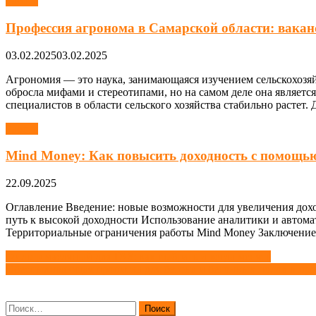
Работа
Профессия агронома в Самарской области: ваканс
03.02.2025
03.02.2025
Агрономия — это наука, занимающаяся изучением сельскохозяй
обросла мифами и стереотипами, но на самом деле она являет
специалистов в области сельского хозяйства стабильно растет.
Работа
Mind Money: Как повысить доходность с помощь
22.09.2025
Оглавление Введение: новые возможности для увеличения до
путь к высокой доходности Использование аналитики и авто
Территориальные ограничения работы Mind Money Заключение:
Навигация
Фильтр масляный для ГАЗ: как выбрать и когда менять
Обеспыливающая пропитка для бетона и бетонных полов в п
по
записям
Найти: