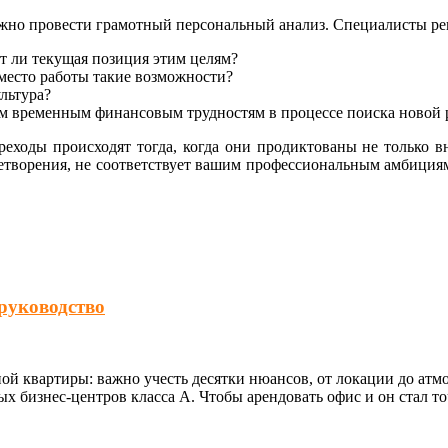
ажно провести грамотный персональный анализ. Специалисты ре
т ли текущая позиция этим целям?
 место работы такие возможности?
ультура?
ым временным финансовым трудностям в процессе поиска новой 
еходы происходят тогда, когда они продиктованы не только 
етворения, не соответствует вашим профессиональным амбициям 
руководство
ной квартиры: важно учесть десятки нюансов, от локации до ат
 бизнес-центров класса А. Чтобы арендовать офис и он стал то