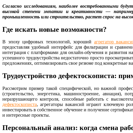
Согласно исследованиям, наиболее востребованными буду
высокой степени эмпатии и креативности — например,
промышленность или строительство, растет спрос на высо
Где искать новые возможности?
В эпоху цифровых технологий, хороший
агрегатор ваканси
предоставляя удобный интерфейс для фильтрации и сравнени
интеграция с платформами для онлайн-обучения и развития н
успешного трудоустройства недостаточно просто просматриват
предложениях, оптимизировать свое резюме под конкретные ва
Трудоустройство дефектоскописта: при
Рассмотрим пример такой специфической, но важной професс
(строительство, энергетика, машиностроение, авиация), 
неразрушающего контроля, способные работать с высокоте
дефектоскописта
, агрегаторы вакансий играют ключевую рол
инвестировать в собственное обучение и получение сертифика
и интересные проекты.
Персональный анализ: когда смена раб