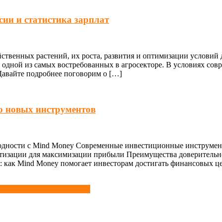
ии и статистика зарплат
ственных растений, их роста, развития и оптимизации условий
ся одной из самых востребованных в агросекторе. В условиях со
 Давайте подробнее поговорим о […]
ю новых инструментов
ходности с Mind Money Современные инвестиционные инструмен
матизации для максимизации прибыли Преимущества доверитель
 как Mind Money помогает инвесторам достигать финансовых ц
ромышленной эксплуатации