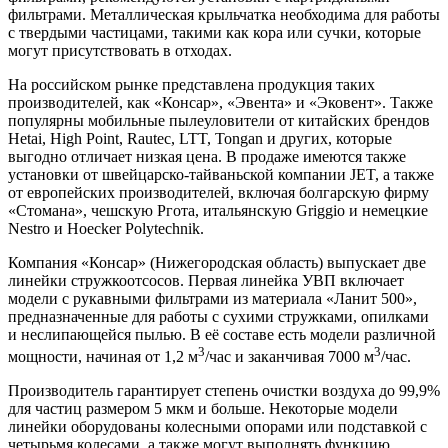
фильтрами. Металлическая крыльчатка необходима для работы
с твердыми частицами, такими как кора или сучки, которые
могут присутствовать в отходах.
На российском рынке представлена продукция таких
производителей, как «Консар», «Эвента» и «Эковент». Также
популярны мобильные пылеуловители от китайских брендов
Hetai, High Point, Rautec, LTT, Tongan и других, которые
выгодно отличает низкая цена. В продаже имеются также
установки от швейцарско-тайваньской компании JET, а также
от европейских производителей, включая болгарскую фирму
«Стомана», чешскую Ргота, итальянскую Griggio и немецкие
Nestro и Hoecker Polytechnik.
Компания «Консар» (Нижегородская область) выпускает две
линейки стружкоотсосов. Первая линейка УВП включает
модели с рукавными фильтрами из материала «Ланит 500»,
предназначенные для работы с сухими стружками, опилками
и неслипающейся пылью. В её составе есть модели различной
3
3
мощности, начиная от 1,2 м
/час и заканчивая 7000 м
/час.
Производитель гарантирует степень очистки воздуха до 99,9%
для частиц размером 5 мкм и больше. Некоторые модели
линейки оборудованы колесными опорами или подставкой с
четырьмя колесами, а также могут выполнять функцию