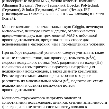
разнообразные модели МАУ, можно отметить компании
Alfarimini (Италия), Nestro (Германия), Hoecker Polytechnik
(Германия), Schuko (Германия), ACword (Чехия), JET
(Швейцария — Тайвань), KUFO (США — Тайвань) и Rautek
(Китай).
Многие компании, включая итальянскую Griggio, немецкую
Metabowerke, чешскую Ргота и другие, ограничиваются
предложением двух или трех моделей МАУ с небольшой
производительностью, предназначенных скорее для
использования в мастерских, чем в промышленных условиях.
При выборе подходящей установки следует учитывать такие
3
важные характеристики, как производительность (м
/ч),
скорость воздушного потока (м/с), разряжение на входе (Па),
количество и геометрические параметры патрубков для
подключения воздуховодов, а также диаметр крыльчатки.
Рекомендуется также анализировать состав отходов и
3
рассчитать их максимальный объем (м
), подготовить схему
подключения и оценить возможные потери
производительности.
Мощность стружкоотсоса напрямую зависит от
сопротивления воздуховодов, шлангов, степени запыленности
фильтров, а также от типа системы воздуховодов в