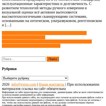
эксплуатационные характеристики и долговечность. С
развитием технологий методы ручного измерения и
визуальной оценки всё активнее вытесняются
высокотехнологичными сканирующими системами,
основанными на оптическом, ультразвуковом, рентгеновском
и […]
Навигация
Производство топливных брикетов и гранул: Обзор
оборудования и процессов
по
Современные методы и средства измерения влажности
записям
древесины и древесных материалов
Найти:
Рубрики
Рубрики
2026
info@extxe.com
|
Наши контакты
| При использовании
материалов ссылка на сайт обязательна
Информация на сайте предоставлена для ознакомления, администрация сайта не несет ответственности
за использование размещенной на сайте информации.
При использовании данного сайта, вы подтверждаете свое согласие на использование файлов cookie в
соответствии с настоящим уведомлением в отношении данного типа файлов. Если вы не согласны с
тем, чтобы мы использовали данный тип файлов, то вы должны соответствующим образом
установить настройки вашего браузера или не использовать сайт.