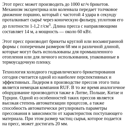
Этот пресс может производить до 1000 кг/ч брикетов.
Механизм эксцентрика или коленвала передает толчковое
движение поршню, который с частотой 4 удара в секунду
проталкивает сырьё через коническую фильеру, уплотняя его
3
до плотности 1-1,2 г/см
. Длина пресса с направляющими
составляет 14 м, а мощность — около 60 кВт.
Этот пресс производит брикеты круглой или восьмигранной
формы с поперечным размером 68 мм и различной длиной,
которые могут быть использованы для промышленного
отопления или для личного использования, упакованные в
термоусадочную пленку.
Технология холодного гидравлического брикетирования
сегодня считается одной из наиболее перспективных и
эффективных. Лидером в производстве прессов этого типа
является немецкая компания RUF. В то же время аналогичное
оборудование производится также в Литве, Польше, Китае и
Турции. Одной из особенностей таких прессов является
высокая степень автоматизации процессов, а также
способность автоматически регулировать параметры
прессования в зависимости от характеристик поступающего
материала. При этом размер частиц сырья, которое подается
на пресс, может достигать 20 мм.