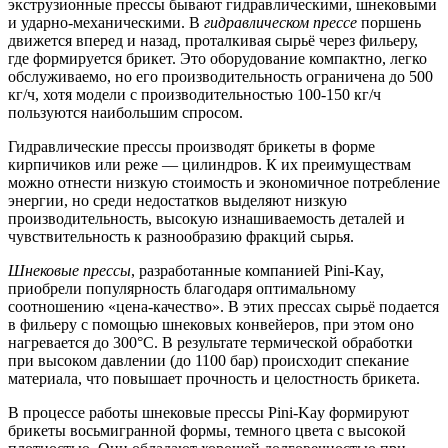
экструзионные прессы бывают гидравлическими, шнековыми
и ударно-механическими. В
гидравлическом прессе
поршень
движется вперед и назад, проталкивая сырьё через фильеру,
где формируется брикет. Это оборудование компактно, легко
обслуживаемо, но его производительность ограничена до 500
кг/ч, хотя модели с производительностью 100-150 кг/ч
пользуются наибольшим спросом.
Гидравлические прессы производят брикеты в форме
кирпичиков или реже — цилиндров. К их преимуществам
можно отнести низкую стоимость и экономичное потребление
энергии, но среди недостатков выделяют низкую
производительность, высокую изнашиваемость деталей и
чувствительность к разнообразию фракций сырья.
Шнековые прессы
, разработанные компанией Pini-Kay,
приобрели популярность благодаря оптимальному
соотношению «цена-качество». В этих прессах сырьё подается
в фильеру с помощью шнековых конвейеров, при этом оно
нагревается до 300°С. В результате термической обработки
при высоком давлении (до 1100 бар) происходит спекание
материала, что повышает прочность и целостность брикета.
В процессе работы шнековые прессы Pini-Kay формируют
брикеты восьмигранной формы, темного цвета с высокой