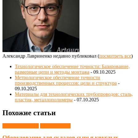
Александр Лавриненко недавно публиковал
(
посмотреть все
)
Технологическое обеспечение точности: Базирование,
размерные цепи и методы монтажа
- 09.10.2025
Метрологическое обеспечение точности
производственных процессов: цели и структура
-
09.10.2025
Материалы для технологических трубопроводов: сталь,
пластик, металлополимеры
- 07.10.2025
Похожие статьи
Деревообработка
Оборудование
Оборудование для складов сырья круглых