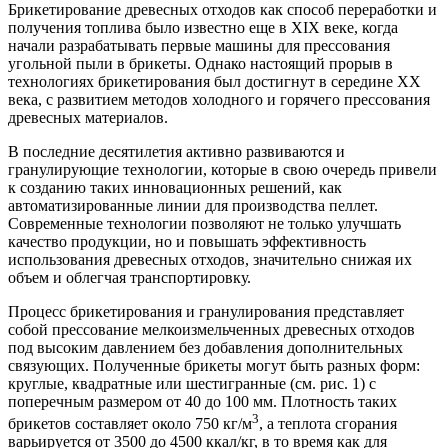
Брикетирование древесных отходов как способ переработки и
получения топлива было известно еще в XIX веке, когда
начали разрабатывать первые машины для прессования
угольной пыли в брикеты. Однако настоящий прорыв в
технологиях брикетирования был достигнут в середине XX
века, с развитием методов холодного и горячего прессования
древесных материалов.
В последние десятилетия активно развиваются и
гранулирующие технологии, которые в свою очередь привели
к созданию таких инновационных решений, как
автоматизированные линии для производства пеллет.
Современные технологии позволяют не только улучшать
качество продукции, но и повышать эффективность
использования древесных отходов, значительно снижая их
объем и облегчая транспортировку.
Процесс брикетирования и гранулирования представляет
собой прессование мелкоизмельченных древесных отходов
под высоким давлением без добавления дополнительных
связующих. Полученные брикеты могут быть разных форм:
круглые, квадратные или шестигранные (см. рис. 1) с
поперечным размером от 40 до 100 мм. Плотность таких
3
брикетов составляет около 750 кг/м
, а теплота сгорания
варьируется от 3500 до 4500 ккал/кг, в то время как для