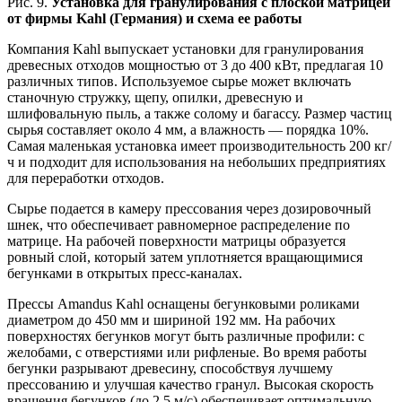
Рис. 9.
Установка для гранулирования с плоской матрицей
от фирмы Kahl (Германия) и схема ее работы
Компания Kahl выпускает установки для гранулирования
древесных отходов мощностью от 3 до 400 кВт, предлагая 10
различных типов. Используемое сырье может включать
станочную стружку, щепу, опилки, древесную и
шлифовальную пыль, а также солому и багассу. Размер частиц
сырья составляет около 4 мм, а влажность — порядка 10%.
Самая маленькая установка имеет производительность 200 кг/
ч и подходит для использования на небольших предприятиях
для переработки отходов.
Сырье подается в камеру прессования через дозировочный
шнек, что обеспечивает равномерное распределение по
матрице. На рабочей поверхности матрицы образуется
ровный слой, который затем уплотняется вращающимися
бегунками в открытых пресс-каналах.
Прессы Amandus Kahl оснащены бегунковыми роликами
диаметром до 450 мм и шириной 192 мм. На рабочих
поверхностях бегунков могут быть различные профили: с
желобами, с отверстиями или рифленые. Во время работы
бегунки разрывают древесину, способствуя лучшему
прессованию и улучшая качество гранул. Высокая скорость
вращения бегунков (до 2,5 м/с) обеспечивает оптимальную