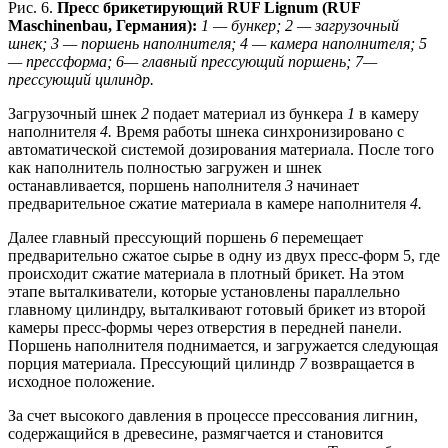
Рис. 6.
Пресс брикетирующий RUF Lignum (RUF
Maschinenbau, Германия):
1 — бункер; 2 — загрузочный
шнек; 3 — поршень наполнителя; 4 — камера наполнителя; 5
— прессформа; 6— главный прессующий поршень; 7—
прессующий цилиндр.
Загрузочный шнек
2
подает материал из бункера
1
в камеру
наполнителя
4.
Время работы шнека синхронизировано с
автоматической системой дозирования материала. После того
как наполнитель полностью загружен и шнек
останавливается, поршень наполнителя
3
начинает
предварительное сжатие материала в камере наполнителя
4.
Далее главный прессующий поршень
6
перемещает
предварительно сжатое сырье в одну из двух пресс-форм 5, где
происходит сжатие материала в плотный брикет. На этом
этапе выталкиватели, которые установлены параллельно
главному цилиндру, выталкивают готовый брикет из второй
камеры пресс-формы через отверстия в передней панели.
Поршень наполнителя поднимается, и загружается следующая
порция материала. Прессующий цилиндр
7
возвращается в
исходное положение.
За счет высокого давления в процессе прессования лигнин,
содержащийся в древесине, размягчается и становится