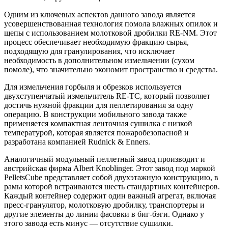
Одним из ключевых аспектов данного завода является
усовершенствованная технология помола влажных опилок и
щепы с использованием молотковой дробилки RE-NM. Этот
процесс обеспечивает необходимую фракцию сырья,
подходящую для гранулирования, что исключает
необходимость в дополнительном измельчении (сухом
помоле), что значительно экономит пространство и средства.
Для измельчения горбыля и обрезков используется
двухступенчатый измельчитель RE-TC, который позволяет
достичь нужной фракции для пеллетирования за одну
операцию. В конструкции мобильного завода также
применяется компактная ленточная сушилка с низкой
температурой, которая является пожаробезопасной и
разработана компанией Rudnick & Enners.
Аналогичный модульный пеллетный завод производит и
австрийская фирма Albert Knoblinger. Этот завод под маркой
PelletsCube представляет собой двухэтажную конструкцию, в
рамы которой встраиваются шесть стандартных контейнеров.
Каждый контейнер содержит один важный агрегат, включая
пресс-гранулятор, молотковую дробилку, транспортеры и
другие элементы до линии фасовки в биг-бэги. Однако у
этого завода есть минус — отсутствие сушилки.