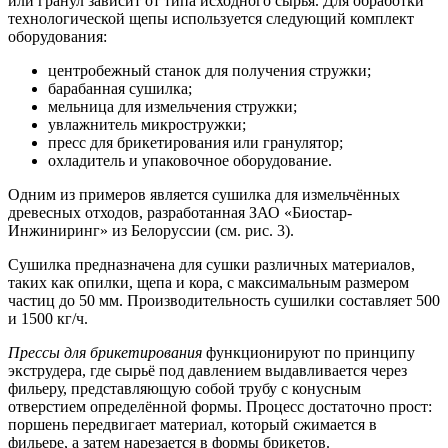
или гранул зависит от типа исходного сырья. Для обработки
технологической щепы используется следующий комплект
оборудования:
центробежный станок для получения стружки;
барабанная сушилка;
мельница для измельчения стружки;
увлажнитель микростружки;
пресс для брикетирования или гранулятор;
охладитель и упаковочное оборудование.
Одним из примеров является сушилка для измельчённых
древесных отходов, разработанная ЗАО «Биостар-
Инжиниринг» из Белоруссии (см. рис. 3).
Сушилка предназначена для сушки различных материалов,
таких как опилки, щепа и кора, с максимальным размером
частиц до 50 мм. Производительность сушилки составляет 500
и 1500 кг/ч.
Прессы для брикетирования
функционируют по принципу
экструдера, где сырьё под давлением выдавливается через
фильеру, представляющую собой трубу с конусным
отверстием определённой формы. Процесс достаточно прост:
поршень передвигает материал, который сжимается в
фильере, а затем нарезается в формы брикетов.