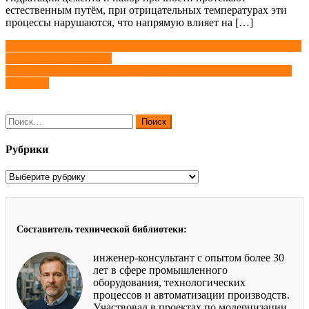
естественным путём, при отрицательных температурах эти
процессы нарушаются, что напрямую влияет на […]
Навигация
Для чего нужны циркуляционные ресиверы и промышленные
сосуды под давлением
по
Особенности изготовления изделий методом литья цветных
записям
металлов
Найти:
Рубрики
Рубрики
Составитель технической библиотеки:
инженер-консультант с опытом более 30
лет в сфере промышленного
оборудования, технологических
процессов и автоматизации производств.
Участвовал в проектах по модернизации