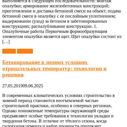
выполняется в следующей последовательности: монтаж
опалубки; армирование железобетонных конструкций;
приготовление и доставка бетонной смеси на объект; подача
бетонной смеси в опалубку с ее послойным уплотнением;
выдерживание (уход) за бетоном в забетонированных
конструкциях; распалубливание конструкции. 1.
Опалубочные работы Первичным формообразующим
элементом опалубки является щит. Щит опалубки состоит из
[…]
Здания
Монтаж
Бетонирование в зимних условиях
отрицательных температур: технологии и
решения
27.05.2019
09.06.2025
В современных климатических условиях строительство в
зимний период становится неотъемлемой частью
строительной практики, особенно в северных регионах.
Однако пониженные температуры окружающей среды
предъявляют особые требования к технологии укладки и
твердения бетона. В отличие от тёплого сезона, когда
гидратация цемента и набор прочности протекают