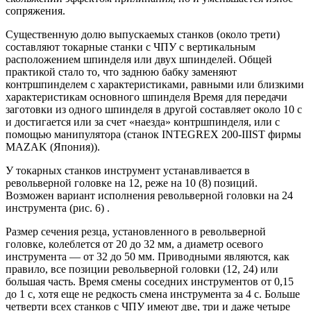
сопряжения.
Существенную долю выпускаемых станков (около трети)
составляют токарные станки с ЧПУ с вертикальным
расположением шпинделя или двух шпинделей. Общей
практикой стало то, что заднюю бабку заменяют
контршпинделем с характеристиками, равными или близкими
характеристикам основного шпинделя Время для передачи
заготовки из одного шпинделя в другой составляет около 10 с
и достигается или за счет «наезда» контршпинделя, или с
помощью манипулятора (станок INTEGREX 200-IIIST фирмы
MAZAK (Япония)).
У токарных станков инструмент устанавливается в
револьверной головке на 12, реже на 10 (8) позиций.
Возможен вариант исполнения револьверной головки на 24
инструмента (рис. 6) .
Размер сечения резца, установленного в револьверной
головке, колеблется от 20 до 32 мм, а диаметр осевого
инструмента — от 32 до 50 мм. Приводными являются, как
правило, все позиции револьверной головки (12, 24) или
большая часть. Время смены соседних инструментов от 0,15
до 1 с, хотя еще не редкость смена инструмента за 4 с. Больше
четверти всех станков с ЧПУ имеют две, три и даже четыре