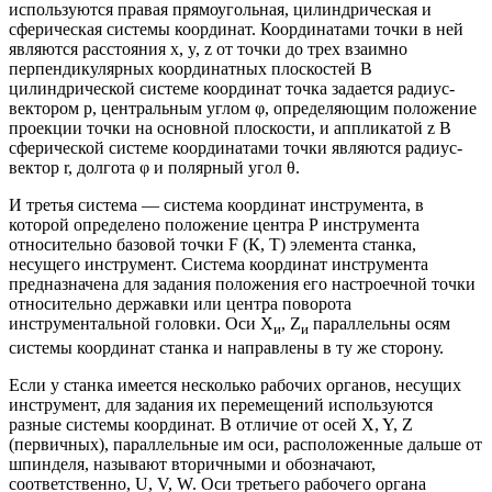
используются правая прямоугольная, цилиндрическая и
сферическая системы координат. Координатами точки в ней
являются расстояния x, y, z от точки до трех взаимно
перпендикулярных координатных плоскостей В
цилиндрической системе координат точка задается радиус-
вектором р, центральным углом φ, определяющим положение
проекции точки на основной плоскости, и аппликатой z В
сферической системе координатами точки являются радиус-
вектор r, долгота φ и полярный угол θ.
И третья система — система координат инструмента, в
которой определено положение центра Р инструмента
относительно базовой точки F (К, Т) элемента станка,
несущего инструмент. Система координат инструмента
предназначена для задания положения его настроечной точки
относительно державки или центра поворота
инструментальной головки. Оси Х
, Z
параллельны осям
и
и
системы координат станка и направлены в ту же сторону.
Если у станка имеется несколько рабочих органов, несущих
инструмент, для задания их перемещений используются
разные системы координат. В отличие от осей X, Y, Z
(первичных), параллельные им оси, расположенные дальше от
шпинделя, называют вторичными и обозначают,
соответственно, U, V, W. Оси третьего рабочего органа