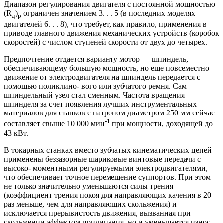
Диапазон регулирования двигателя с постоянной мощностью
(R
)
ограничен значением 3. . . 5 (в последних моделях
д
р
двигателей 6. . . 8), что требует, как правило, применения в
приводе главного движения механических устройств (коробок
скоростей) с числом ступеней скорости от двух до четырех.
Предпочтение отдается варианту мотор — шпиндель,
обеспечивающему большую мощность, но еще повсеместно
движение от электродвигателя на шпиндель передается с
помощью поликлино- вого или зубчатого ремня. Сам
шпиндельный узел стал сменным. Частота вращения
шпинделя за счет появления лучших инструментальных
материалов для станков с патроном диаметром 250 мм сейчас
-1
составляет свыше 10 000 мин
при мощности, доходящей до
43 кВт.
В токарных станках вместо зубчатых кинематических цепей
применены беззазорные шариковые винтовые передачи с
высоко- моментными регулируемыми электродвигателями,
что обеспечивает точное перемещение суппортов. При этом
не только значительно уменьшаются силы трения
(коэффициент трения покоя для направляющих качения в 20
раз меньше, чем для направляющих скольжения) и
исключается прерывистость движения, вызванная при
скольжении эффектом прилипания, но и уменьшается износ