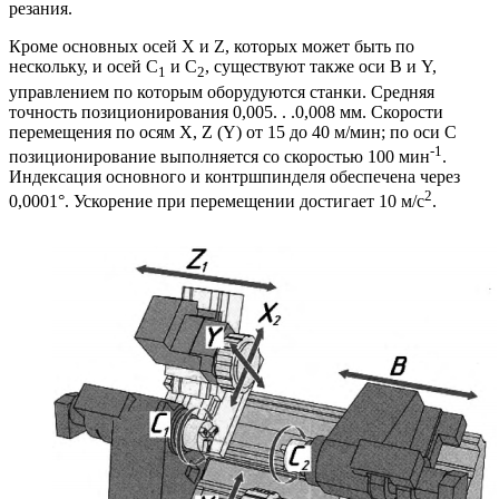
резания.
Кроме основных осей X и Z, которых может быть по
нескольку, и осей С
и С
, существуют также оси B и Y,
1
2
управлением по которым оборудуются станки. Средняя
точность позиционирования 0,005. . .0,008 мм. Скорости
перемещения по осям X, Z (Y) от 15 до 40 м/мин; по оси С
-1
позиционирование выполняется со скоростью 100 мин
.
Индексация основного и контршпинделя обеспечена через
2
0,0001°. Ускорение при перемещении достигает 10 м/с
.