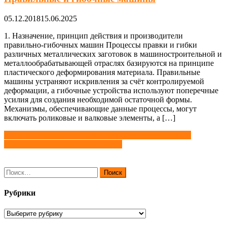
05.12.2018
15.06.2025
1. Назначение, принцип действия и производители
правильно-гибочных машин Процессы правки и гибки
различных металлических заготовок в машиностроительной и
металлообрабатывающей отраслях базируются на принципе
пластического деформирования материала. Правильные
машины устраняют искривления за счёт контролируемой
деформации, а гибочные устройства используют поперечные
усилия для создания необходимой остаточной формы.
Механизмы, обеспечивающие данные процессы, могут
включать роликовые и валковые элементы, а […]
Навигация
Гидрокопировальные токарные станки полуавтоматы
Сверлильные и расточные станки
по
записям
Найти:
Рубрики
Рубрики