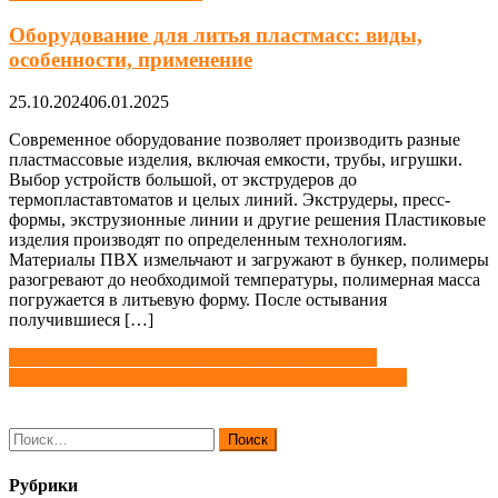
Оборудование для литья пластмасс: виды,
особенности, применение
25.10.2024
06.01.2025
Современное оборудование позволяет производить разные
пластмассовые изделия, включая емкости, трубы, игрушки.
Выбор устройств большой, от экструдеров до
термопластавтоматов и целых линий. Экструдеры, пресс-
формы, экструзионные линии и другие решения Пластиковые
изделия производят по определенным технологиям.
Материалы ПВХ измельчают и загружают в бункер, полимеры
разогревают до необходимой температуры, полимерная масса
погружается в литьевую форму. После остывания
получившиеся […]
Навигация
Что собой представляют электрические лебедки
Виды станочного оборудования и лазерных станков
по
записям
Найти:
Рубрики