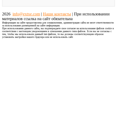
2026
info@extxe.com
|
Наши контакты
| При использовании
материалов ссылка на сайт обязательна
Информация на сайте предоставлена для ознакомления, администрация сайта не несет ответственности
за использование размещенной на сайте информации.
При использовании данного сайта, вы подтверждаете свое согласие на использование файлов cookie в
соответствии с настоящим уведомлением в отношении данного типа файлов. Если вы не согласны с
тем, чтобы мы использовали данный тип файлов, то вы должны соответствующим образом
установить настройки вашего браузера или не использовать сайт.