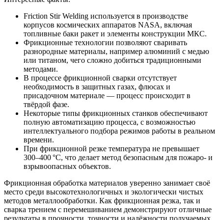
Friction Stir Welding используется в производстве
корпусов космических аппаратов NASA, включая
топливные баки ракет и элементы конструкции МКС.
Фрикционные технологии позволяют сваривать
разнородные материалы, например алюминий с медью
или титаном, чего сложно добиться традиционными
методами.
В процессе фрикционной сварки отсутствует
необходимость в защитных газах, флюсах и
присадочном материале — процесс происходит в
твёрдой фазе.
Некоторые типы фрикционных станков обеспечивают
полную автоматизацию процесса, с возможностью
интеллектуального подбора режимов работы в реальном
времени.
При фрикционной резке температура не превышает
300–400 °C, что делает метод безопасным для пожаро- и
взрывоопасных объектов.
Фрикционная обработка материалов уверенно занимает своё
место среди высокотехнологичных и экологически чистых
методов металлообработки. Как фрикционная резка, так и
сварка трением с перемешиванием демонстрируют отличные
результаты в прочности, точности и надёжности получаемых