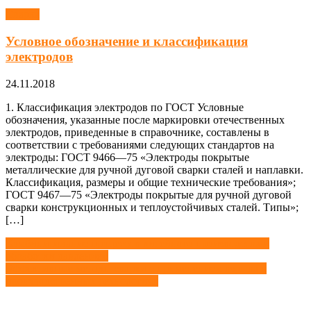
Сварка
Условное обозначение и классификация
электродов
24.11.2018
1. Классификация электродов по ГОСТ Условные
обозначения, указанные после маркировки отечественных
электродов, приведенные в справочнике, составлены в
соответствии с требованиями следующих стандартов на
электроды: ГОСТ 9466—75 «Электроды покрытые
металлические для ручной дуговой сварки сталей и наплавки.
Классификация, размеры и общие технические требования»;
ГОСТ 9467—75 «Электроды покрытые для ручной дуговой
сварки конструкционных и теплоустойчивых сталей. Типы»;
[…]
Навигация
Комбинирование процессов литейного производства и
обработки давлением
по
Эффективные методы сварки с применением взрыва в
записям
производственных технологиях