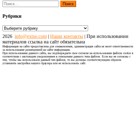
Найти:
Рубрики
Рубрики
2026
info@extxe.com
|
Наши контакты
| При использовании
материалов ссылка на сайт обязательна
Информация на сайте предоставлена для ознакомления, администрация сайта не несет ответственности
за использование размещенной на сайте информации.
При использовании данного сайта, вы подтверждаете свое согласие на использование файлов cookie в
соответствии с настоящим уведомлением в отношении данного типа файлов. Если вы не согласны с
тем, чтобы мы использовали данный тип файлов, то вы должны соответствующим образом
установить настройки вашего браузера или не использовать сайт.