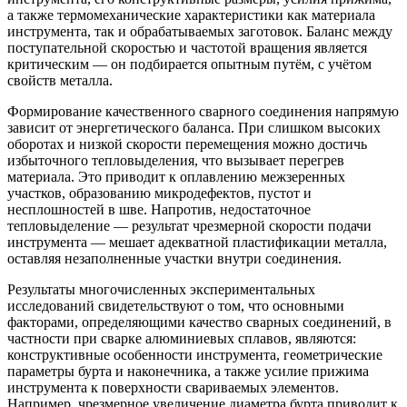
а также термомеханические характеристики как материала
инструмента, так и обрабатываемых заготовок. Баланс между
поступательной скоростью и частотой вращения является
критическим — он подбирается опытным путём, с учётом
свойств металла.
Формирование качественного сварного соединения напрямую
зависит от энергетического баланса. При слишком высоких
оборотах и низкой скорости перемещения можно достичь
избыточного тепловыделения, что вызывает перегрев
материала. Это приводит к оплавлению межзеренных
участков, образованию микродефектов, пустот и
несплошностей в шве. Напротив, недостаточное
тепловыделение — результат чрезмерной скорости подачи
инструмента — мешает адекватной пластификации металла,
оставляя незаполненные участки внутри соединения.
Результаты многочисленных экспериментальных
исследований свидетельствуют о том, что основными
факторами, определяющими качество сварных соединений, в
частности при сварке алюминиевых сплавов, являются:
конструктивные особенности инструмента, геометрические
параметры бурта и наконечника, а также усилие прижима
инструмента к поверхности свариваемых элементов.
Например, чрезмерное увеличение диаметра бурта приводит к