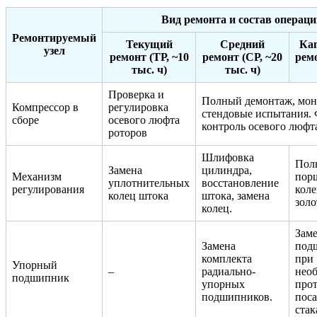
Вид ремонта и состав операци
Ремонтируемый
Текущий
Средний
Ка
узел
ремонт (ТР, ~10
ремонт (СР, ~20
ремо
тыс. ч)
тыс. ч)
Проверка и
Полный демонтаж, мон
Компрессор в
регулировка
стендовые испытания.
сборе
осевого люфта
контроль осевого люфт
роторов
Шлифовка
Пол
Замена
цилиндра,
Механизм
пор
уплотнительных
восстановление
регулирования
коле
колец штока
штока, замена
золо
колец.
Зам
Замена
под
комплекта
при
Упорный
–
радиально-
нео
подшипник
упорных
про
подшипников.
пос
стак