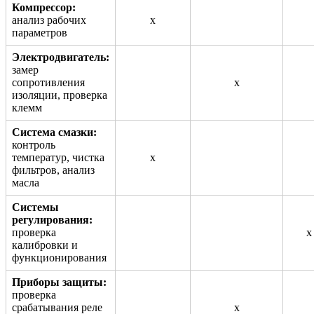
Компрессор:
анализ рабочих
х
параметров
Электродвигатель:
замер
сопротивления
х
изоляции, проверка
клемм
Система смазки:
контроль
температур, чистка
х
фильтров, анализ
масла
Системы
регулирования:
проверка
х
калибровки и
функционирования
Приборы защиты:
проверка
срабатывания реле
х