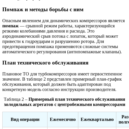
Помпаж и методы борьбы с ним
Опасным явлением для динамических компрессоров является
помпаж
— срывной режим работы, характеризующийся
резкими колебаниями давления и расхода. Это
аэродинамический срыв потока с лопаток, который может
привести к гидроударам и разрушению ротора. Для
предотвращения помпажа применяются сложные системы
автоматического регулирования (антипомпажные клапаны).
План технического обслуживания
Плановое ТО для турбокомпрессоров имеет первостепенное
значение. В таблице 2 представлен примерный план-график
обслуживания, который должен быть адаптирован под
конкретную модель согласно инструкции производителя.
Таблица 2 –
Примерный план технического обслуживания
холодильных агрегатов с центробежными компрессорами
Раз
Вид операции
Ежемесячно
Ежеквартально
полг