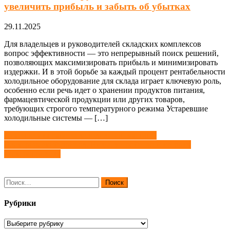
увеличить прибыль и забыть об убытках
29.11.2025
Для владельцев и руководителей складских комплексов
вопрос эффективности — это непрерывный поиск решений,
позволяющих максимизировать прибыль и минимизировать
издержки. И в этой борьбе за каждый процент рентабельности
холодильное оборудование для склада играет ключевую роль,
особенно если речь идет о хранении продуктов питания,
фармацевтической продукции или других товаров,
требующих строгого температурного режима Устаревшие
холодильные системы — […]
Навигация
Диагностика работы холодильной машины
Электрический привод. Виды, устройство и история
по
электропривода
записям
Найти:
Рубрики
Рубрики