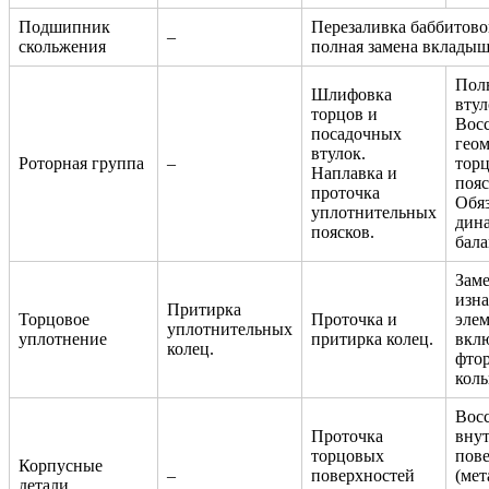
Подшипник
Перезаливка баббитово
–
скольжения
полная замена вкладыш
Пол
Шлифовка
втул
торцов и
Вос
посадочных
гео
втулок.
Роторная группа
–
торц
Наплавка и
пояс
проточка
Обяз
уплотнительных
дин
поясков.
бала
Заме
изн
Притирка
Торцовое
Проточка и
элем
уплотнительных
уплотнение
притирка колец.
вкл
колец.
фто
коль
Вос
Проточка
вну
торцовых
пов
Корпусные
–
поверхностей
(мет
детали