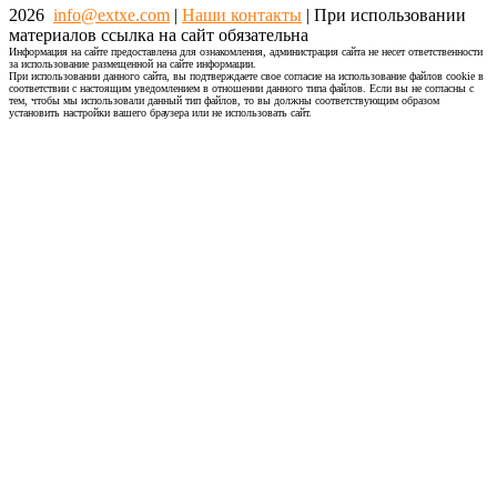
2026
info@extxe.com
|
Наши контакты
| При использовании
материалов ссылка на сайт обязательна
Информация на сайте предоставлена для ознакомления, администрация сайта не несет ответственности
за использование размещенной на сайте информации.
При использовании данного сайта, вы подтверждаете свое согласие на использование файлов cookie в
соответствии с настоящим уведомлением в отношении данного типа файлов. Если вы не согласны с
тем, чтобы мы использовали данный тип файлов, то вы должны соответствующим образом
установить настройки вашего браузера или не использовать сайт.