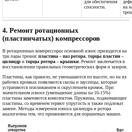
для обеспечения
деф
соосности.
на н
тре
4. Ремонт ротационных
(пластинчатых) компрессоров
В ротационных компрессорах основной износ приходится на
три пары трения:
пластина – паз ротора
,
торцы пластин –
цилиндр
и
торцы ротора – крышки
. Ремонт заключается в
восстановлении правильных геометрических форм и зазоров.
Пластины, как правило, не уменьшаются по высоте, но на их
рабочих кромках появляются сколы и заусенцы, которые
устраняются опиливанием и скруглением кромок. При
значительном износе (уменьшение длины на 10-15%)
пластины заменяются комплектом. Пружины, поджимающие
пластины, со временем теряют упругость и также подлежат
замене. Методы измерения износа цилиндра и ротора
аналогичны тем, что применяются для поршневых машин.