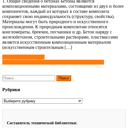
1. Общие сведения о бетонах Бетоны являются
композиционными материалами, состоящими из двух и более
компонентов, каждый из которых в составе композита
сохраняет свою индивидуальность (структуру, свойства).
Материалы могут быть природного и искусственного
происхождения. К природным композитам относятся
конгломераты, брекчии, песчаники и др. Бетон наряду с
железобетоном, строительными растворами, пластмассами
является искусственным композиционным материалом
(искусственным строительным […]
Навигация
Шестеренные насосы
Точение. Технология обработки металлов точением
по
записям
Найти:
Рубрики
Рубрики
Составитель технической библиотеки: