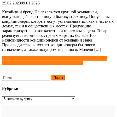
25.02.2023
09.01.2025
Китайский бренд Haier является крупной компанией,
выпускающей электронику и бытовую технику. Популярны
кондиционеры, которые могут устанавливаться как в частных
домах, так и в общественных местах. Продукцию
характеризует высокое качество и приемлемая цена. Товар
реализуется во многих странах мира, их больше 160.
Разновидности кондиционеров от компании Haier
Производитель выпускает кондиционеры бытового
назначения, а также полупромышленного. Модели […]
Навигация
Кабельная арматура: виды, особенности и предназначение
Оформление фасадов материалом алюкобонд
по
записям
Найти:
Рубрики
Рубрики