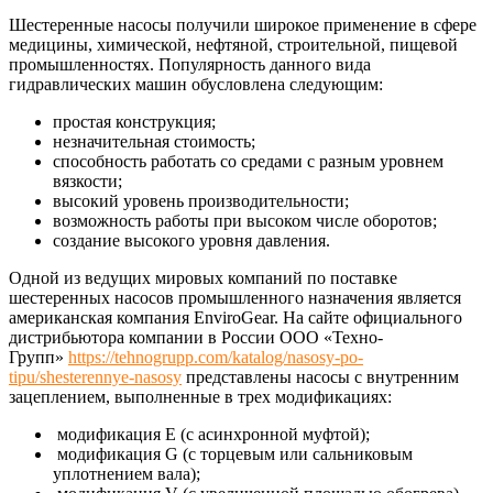
Шестеренные насосы получили широкое применение в сфере
медицины, химической, нефтяной, строительной, пищевой
промышленностях. Популярность данного вида
гидравлических машин обусловлена следующим:
простая конструкция;
незначительная стоимость;
способность работать со средами с разным уровнем
вязкости;
высокий уровень производительности;
возможность работы при высоком числе оборотов;
создание высокого уровня давления.
Одной из ведущих мировых компаний по поставке
шестеренных насосов промышленного назначения является
американская компания EnviroGear. На сайте официального
дистрибьютора компании в России ООО «Техно-
Групп»
https://tehnogrupp.com/katalog/nasosy-po-
tipu/shesterennye-nasosy
представлены насосы с внутренним
зацеплением, выполненные в трех модификациях:
модификация Е (с асинхронной муфтой);
модификация G (с торцевым или сальниковым
уплотнением вала);