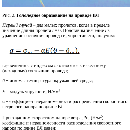
Рис. 2.
Гололедное образование на проводе ВЛ
Первый случай
– для малых пролетов, когда в пределе
значение длины пролета
l
= 0. Подставим значение
l
в
уравнение состояния провода и, упростив его, получим:
где величины с индексом
m
относятся к известному
(исходному) состоянию провода;
ϑ − искомая температура окружающей среды;
2
Е
– модуль упругости, Н/мм
.
α −коэффициент неравномерности распределения скоростного
ветрового напора по длине ВЛ.
2
При заданном скоростном напоре ветра, ?н, (Н/м
)
коэффициент неравномерности распределения скоростного
напора по длине ВЛ равен: