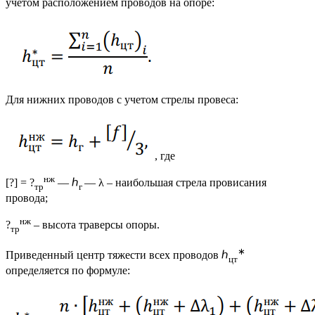
учетом расположением проводов на опоре:
Для нижних проводов с учетом стрелы провеса:
, где
нж
[?] = ?
— ℎ
— λ – наибольшая стрела провисания
тр
г
провода;
нж
?
– высота траверсы опоры.
тр
∗
Приведенный центр тяжести всех проводов ℎ
цт
определяется по формуле: