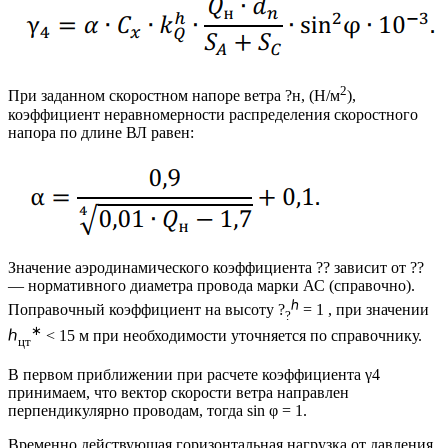
2
При заданном скоростном напоре ветра ?н, (Н/м
),
коэффициент неравномерности распределения скоростного
напора по длине ВЛ равен:
Значение аэродинамического коэффициента ?? зависит от ??
— нормативного диаметра провода марки АС (справочно).
ℎ
Поправочный коэффициент на высоту ?
= 1 , при значении
?
∗
ℎ
< 15 м при необходимости уточняется по справочнику.
цт
В первом приближении при расчете коэффициента γ4
принимаем, что вектор скорости ветра направлен
перпендикулярно проводам, тогда sin φ = 1.
Временно действующая горизонтальная нагрузка от давления