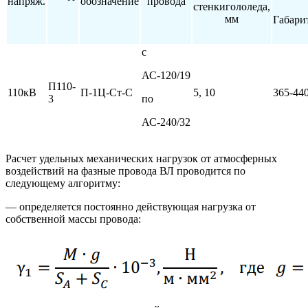
напряж.
обозначение
провода
стенкигололеда,
мм
Габари
с
АС-120/19
П110-
110кВ
П-1Ц-Ст-С
5, 10
365-44
3
по
АС-240/32
Расчет удельных механических нагрузок от атмосферных
воздействий на фазные провода ВЛ проводится по
следующему алгоритму:
— определяется постоянно действующая нагрузка от
собственной массы провода: