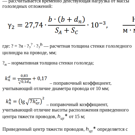
— рассчитывается временно действующая нагрузка от массы
гололедных отложений:
?
ℎ
где: ? = ?н ∙ ?
∙ ?
— расчетная толщина стенки гололедного
?
?
цилиндра на проводе, мм;
?
– нормативная толщина стенки гололеда;
н
– поправочный коэффициент,
учитывающий отличие диаметра провода от 10 мм;
– поправочный коэффициент,
учитывающий отличие высоты расположения приведенного
∗
центра тяжести проводов, ℎ
от 15 м;
цт
∗
Приведенный центр тяжести проводов, ℎ
определяется с
цт