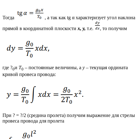
Тогда
, а так как tg α характеризует угол наклона
прямой в координатной плоскости
x, y,
т.е.
, то получим
где ?
и
T
– постоянные величины, а
y
– текущая ордината
0
0
кривой провеса провода:
При ? = ?/2 (средина пролета) получим выражение для стрелы
провеса провода для пролета