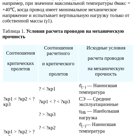
например, при значении максимальной температуры ϑмакс =
+40℃, когда провод имеет минимальное механическое
напряжение и испытывает вертикальную нагрузку только от
собственной массы (γ1).
Таблица 1.
Условия расчета проводов на механическую
прочность
Соотношения
Исходные условия
Соотношения
расчетного
расчета проводов
критических
и критического
на механическую
пролетов
пролетов
прочность
ϑ
— Наинизшая
(−)
? < ?кр1
температура
?кр1 < ?кр2 < ?
СЭ — Средние
?кр1 < ? < ?кр3
кр3
эксплуатационные
γ
— Наибольшая
НБ
? > ?кр3
нагрузка
ϑ
— Наинизшая
(−)
? < ?кр2
температура
?кр1 > ?кр2 > ?