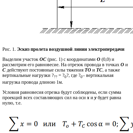
Рис. 1.
Эскиз пролета воздушной линии электропередачи
Выделим участок
ОС
(рис. 1) с координатами
О
(0,0) и
рассмотрим его равновесие. На отрезок провода в точках
О
и
С
действуют постоянные силы тяжения
ТО
и
ТС
, а также
вертикальные нагрузки ?
= ?
?, где ?
– вертикальная
??
0
0
нагрузка провода длиною 1м.
Условия равновесия отрезка будут соблюдены, если сумма
проекций всех составляющих сил на оси
х
и
у
будет равна
нулю, т.е.