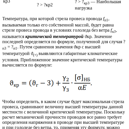
кр3
? > ?
— Наибольшая
кр3
? > ?кр2
нагрузка
Температура, при которой стрела провеса провода
f
,
п1
вызываемая только его собственной массой, будет равна
стреле провеса провода в условиях гололеда без ветра
f
,
п
3
называется
критической температурой
ϑкр
.
Значение
последней определяется по формуле, полученной для случая ?
= ?
. Путем сравнения значения ϑкр с высшей
п3
п1
температурой ϑ
выявляются габаритные климатические
(+)
условия. Приближенное значение критической температуры
вычисляется по формуле:
Чтобы определить, в каком случае будет максимальная стрела
провеса, сравнивают величину высшей температуры данной
местности с величиной критической температуры. Поскольку
расчет механической прочности проводов все равно требует
определения напряжения в проводе при высшей температуре
и при гололеде без ветра, то, применяя эту формулу, можно