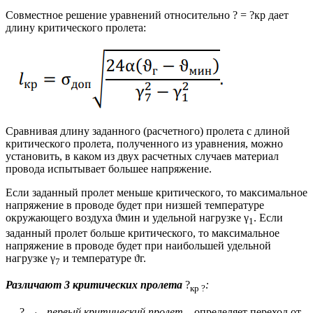
Совместное решение уравнений относительно ? = ?кр дает
длину критического пролета:
Сравнивая длину заданного (расчетного) пролета с длиной
критического пролета, полученного из уравнения, можно
установить, в каком из двух расчетных случаев материал
провода испытывает большее напряжение.
Если заданный пролет меньше критического, то максимальное
напряжение в проводе будет при низшей температуре
окружающего воздуха ϑмин и удельной нагрузке γ
. Если
1
заданный пролет больше критического, то максимальное
напряжение в проводе будет при наибольшей удельной
нагрузке γ
и температуре ϑг.
7
Различают 3 критических пролета
?
:
кр ?
— ?
–
первый критический пролет
– определяет переход от