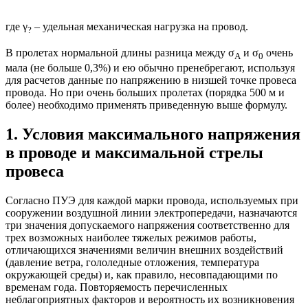
где γ
– удельная механическая нагрузка на провод.
?
В пролетах нормальной длины разница между σ
и σ
очень
A
0
мала (не больше 0,3%) и ею обычно пренебрегают, используя
для расчетов данные по напряжению в низшей точке провеса
провода. Но при очень больших пролетах (порядка 500 м и
более) необходимо применять приведенную выше формулу.
1. Условия максимального напряжения
в проводе и максимальной стрелы
провеса
Согласно ПУЭ для каждой марки провода, используемых при
сооружении воздушной линии электропередачи, назначаются
три значения допускаемого напряжения соответственно для
трех возможных наиболее тяжелых режимов работы,
отличающихся значениями величин внешних воздействий
(давление ветра, гололедные отложения, температура
окружающей среды) и, как правило, несовпадающими по
временам года. Повторяемость перечисленных
неблагоприятных факторов и вероятность их возникновения