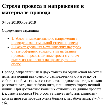
Стрела провеса и напряжение в
материале провода
04.09.2019
05.09.2019
Содержание страницы
1. Условия максимального напряжения в
проводе и максимальной стрелы провеса
2. Расчёт удельных механических нагрузок
от атмосферных воздействий на фазные
провода и грозозащитные тросы с учетом
высот их крепления на промежуточной
опоре
Провод, закрепленный в двух точках на одинаковой высоте и
испытывающий равномерно распределенную нагрузку от
собственной массы, массы гололеда и давления ветра, можно
рассматривать, как гибкую нить, принявшую форму цепной
линии. При достаточно больших отношениях длины пролета
L
к стреле провеса
f
(что соответствует действительности)
кривая провеса провода очень близка к параболе вида: ? = ℎ +
2
??
.