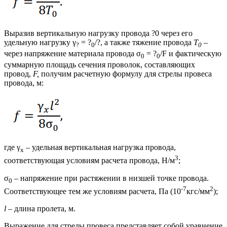
Выразив вертикальную нагрузку провода ?0 через его
удельную нагрузку γ
= ?
/?, а также тяжение провода
Т
–
?
0
0
через напряжение материала провода σ
= ?
/F и фактическую
0
0
суммарную площадь сечения проволок, составляющих
провод,
F,
получим расчетную формулу для стрелы провеса
провода, м:
где γ
– удельная вертикальная нагрузка провода,
x
3
соответствующая условиям расчета провода, Н/м
;
σ
– напряжение при растяжении в низшей точке провода.
0
-7
2
Соответствующее тем же условиям расчета, Па (10
кгс/мм
);
l
– длина пролета, м.
Выражение для стрелы провеса представляет собой уравнение