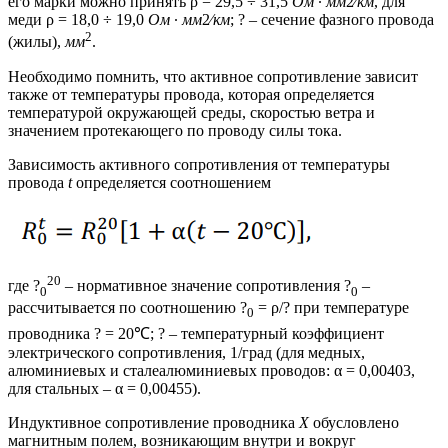
его марки можно принять ρ = 29,5 ÷ 31,5
Ом
∙
мм
2⁄
км
, для
меди ρ = 18,0 ÷ 19,0
Ом
∙
мм
2⁄
км
; ? – сечение фазного провода
2
(жилы),
мм
.
Необходимо помнить, что активное сопротивление зависит
также от температуры провода, которая определяется
температурой окружающей среды, скоростью ветра и
значением протекающего по проводу силы тока.
Зависимость активного сопротивления от температуры
провода
t
определяется соотношением
20
где ?
– нормативное значение сопротивления ?
–
0
0
рассчитывается по соотношению ?
= ρ/? при температуре
0
проводника ? = 20℃; ? – температурный коэффициент
электрического сопротивления, 1/град (для медных,
алюминиевых и сталеалюминиевых проводов: α = 0,00403,
для стальных – α = 0,00455).
Индуктивное сопротивление проводника
X
обусловлено
магнитным полем, возникающим внутри и вокруг