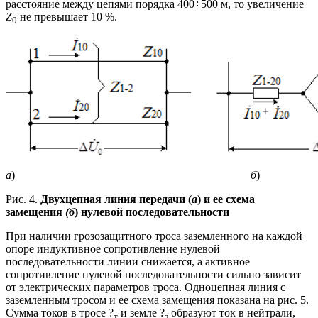
расстояние между цепями порядка 400÷500 м, то увеличение
Z
не превышает 10 %.
0
а
)
б
)
Рис. 4.
Двухцепная линия передачи (
а
) и ее схема
замещения
(б
) нулевой последовательности
При наличии грозозащитного троса заземленного на каждой
опоре индуктивное сопротивление нулевой
последовательности линии снижается, а активное
сопротивление нулевой последовательности сильно зависит
от электрических параметров троса. Одноцепная линия с
заземленным тросом и ее схема замещения показана на рис. 5.
Сумма токов в тросе ?
и земле ?
образуют ток в нейтрали,
т
з̇