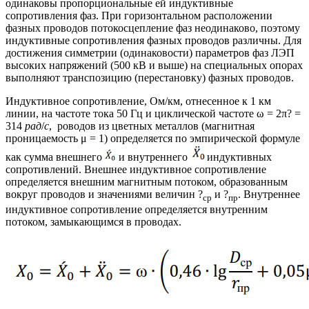
одинаковы пропорциональные ей индуктивные
сопротивления фаз. При горизонтальном расположении
фазных проводов потокосцепление фаз неодинаково, поэтому
индуктивные сопротивления фазных проводов различны. Для
достижения симметрии (одинаковости) параметров фаз ЛЭП
высоких напряжений (500 кВ и выше) на специальных опорах
выполняют транспозицию (перестановку) фазных проводов.
Индуктивное сопротивление, Ом/км, отнесенное к 1 км
линии, на частоте тока 50 Гц и циклической частоте ω = 2π? =
314
рад
/
с
, роводов из цветных металлов (магнитная
проницаемость μ = 1) определяется по эмпирической формуле
как сумма внешнего
и внутреннего
индуктивных
сопротивлений. Внешнее индуктивное сопротивление
определяется внешним магнитным потоком, образованным
вокруг проводов и значениями величин ?
и ?
. Внутреннее
ср
пр
индуктивное сопротивление определяется внутренним
потоком, замыкающимся в проводах.