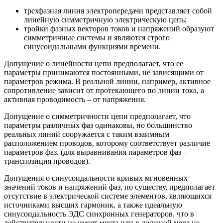
трехфазная линия электропередачи представляет собой
линейную симметричную электрическую цепь;
тройки фазных векторов токов и напряжений образуют
симметричные системы и являются строго
синусоидальными функциями времени.
Допущение о линейности цепи предполагает, что ее
параметры принимаются постоянными, не зависящими от
параметров режима. В реальной линии, например, активное
сопротивление зависит от протекающего по линии тока, а
активная проводимость – от напряжения.
Допущение о симметричности цепи предполагает, что
параметры различных фаз одинаковы, но большинство
реальных линий сооружается с таким взаимным
расположением проводов, которому соответствует различие
параметров фаз. (для выравнивания параметров фаз –
транспозиция проводов).
Допущения о синусоидальности кривых мгновенных
значений токов и напряжений фаз, по существу, предполагает
отсутствие в электрической системе элементов, являющихся
источниками высших гармоник, а также идеальную
синусоидальность ЭДС синхронных генераторов, что в
действительности не имеет места или в должной мере не