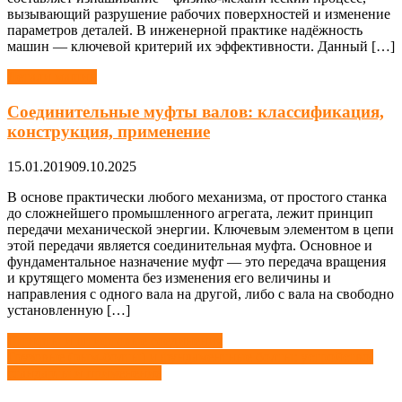
вызывающий разрушение рабочих поверхностей и изменение
параметров деталей. В инженерной практике надёжность
машин — ключевой критерий их эффективности. Данный […]
Детали машин
Соединительные муфты валов: классификация,
конструкция, применение
15.01.2019
09.10.2025
В основе практически любого механизма, от простого станка
до сложнейшего промышленного агрегата, лежит принцип
передачи механической энергии. Ключевым элементом в цепи
этой передачи является соединительная муфта. Основное и
фундаментальное назначение муфт — это передача вращения
и крутящего момента без изменения его величины и
направления с одного вала на другой, либо с вала на свободно
установленную […]
Навигация
Штифты и штифтовые соединения
Грузовые (рым-болты) и фундаментные болты: устройство,
по
стандарты и применение
записям