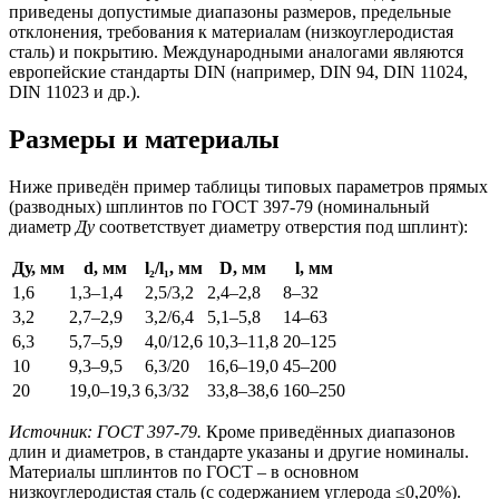
приведены допустимые диапазоны размеров, предельные
отклонения, требования к материалам (низкоуглеродистая
сталь) и покрытию. Международными аналогами являются
европейские стандарты DIN (например, DIN 94, DIN 11024,
DIN 11023 и др.).
Размеры и материалы
Ниже приведён пример таблицы типовых параметров прямых
(разводных) шплинтов по ГОСТ 397-79 (номинальный
диаметр
Ду
соответствует диаметру отверстия под шплинт):
Ду, мм
d, мм
l₂/l₁, мм
D, мм
l, мм
1,6
1,3–1,4
2,5/3,2
2,4–2,8
8–32
3,2
2,7–2,9
3,2/6,4
5,1–5,8
14–63
6,3
5,7–5,9
4,0/12,6
10,3–11,8
20–125
10
9,3–9,5
6,3/20
16,6–19,0
45–200
20
19,0–19,3
6,3/32
33,8–38,6
160–250
Источник: ГОСТ 397-79
.
Кроме приведённых диапазонов
длин и диаметров, в стандарте указаны и другие номиналы.
Материалы шплинтов по ГОСТ – в основном
низкоуглеродистая сталь (с содержанием углерода ≤0,20%).