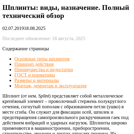
Шплинты: виды, назначение. Полный
технический обзор
02.07.2019
18.08.2025
Последнее обновление: 18 августа, 2025
Содержание страницы
Основные типы шплинтов
Принцип действия
Преимущества и недостатки
ГОСТ и нормативы
Размеры и материалы
Монтаж, демонтаж и эксплуатация
Шплинт (от нем.
Splint
) представляет собой металлическое
крепёжный элемент – проволочный стержень полукруглого
сечения, согнутый пополам с образованием петли (ушко) в
месте сгиба. Он служит для фиксации осей, шпилек и
предотвращения самопроизвольного раскручивания гаек под
действием вибраций и ударных нагрузок. Шплинты широко
применяются в машиностроении, приборостроении,
строительстве, авиации и других отраслях техники. Их