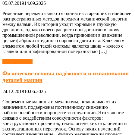
05.07.2019
14.09.2025
Ременные передачи являются одним из старейших и наиболее
распространенных методов передачи механической энергии
между валами. Их история уходит корнями в глубокую
древность, однако своего расцвета они достигли в эпоху
промышленной революции, когда приводили в движение
целые фабрики от единого парового двигателя. Ключевым
элементом любой такой системы является шкив – колесо с
гладкой или профилированной поверхностью […]
Детали машин
Физические основы надёжности и изнашивания
деталей машин
24.12.2018
10.06.2025
Современные машины и механизмы, независимо от их
назначения, подвержены постепенному снижению
работоспособности в процессе эксплуатации. Это явление
связано с воздействием совокупности факторов:
конструктивных просчётов, технологических отклонений и
эксплуатационных перегрузок. Основу таких изменений
составляет изнашивание – физико-механический процесс,