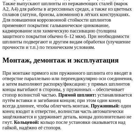
Также выпускают шплинты из нержавеющих сталей (марок
A2, A4) для работы в агрессивных средах, а также из цветных
сплавов (латуни, бронзы, алюминия) в лёгких конструкциях.
Для повышения коррозионной стойкости шплинтов
применяют покрытия: гальваническое цинкование,
кадмирование или химическую пассивацию (толщина
защитного покрытия обычно 6–12 мкм). При необходимости
шплинты подвергают и другим видам обработки (улучшение
прочности и т.п.) по техническим условиям.
Монтаж, демонтаж и эксплуатация
При монтаже прямого или пружинного шплинта его вводят в
отверстие параллельно или перпендикулярно оси соединения,
а затем выполняют распорку/фиксацию: у прямых шплинтов
концы выгибают в стороны, у пружинных – обеспечивает
стопор волнистой частью.
Прямой шплинт:
устанавливается
путём вставки и загибания концов; при этом один конец
всегда длиннее, чтобы облегчить монтаж.
Пружинный:
один
конец входит в отверстие, волнистая часть автоматически
защёлкивается и удерживает деталь, концы дополнительно не
гнут.
Кольцевой:
кольцо после установки оказывается над
гайкой, надёжно её стопоря.