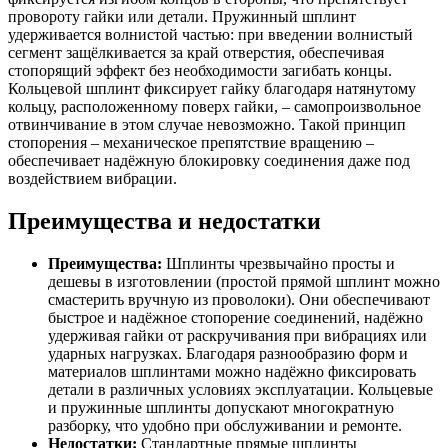
провороту гайки или детали. Пружинный шплинт
удерживается волнистой частью: при введении волнистый
сегмент защёлкивается за край отверстия, обеспечивая
стопорящий эффект без необходимости загибать концы.
Кольцевой шплинт фиксирует гайку благодаря натянутому
кольцу, расположенному поверх гайки, – самопроизвольное
отвинчивание в этом случае невозможно. Такой принцип
стопорения – механическое препятствие вращению –
обеспечивает надёжную блокировку соединения даже под
воздействием вибрации.
Преимущества и недостатки
Преимущества:
Шплинты чрезвычайно просты и
дешевы в изготовлении (простой прямой шплинт можно
смастерить вручную из проволоки). Они обеспечивают
быстрое и надёжное стопорение соединений, надёжно
удерживая гайки от раскручивания при вибрациях или
ударных нагрузках. Благодаря разнообразию форм и
материалов шплинтами можно надёжно фиксировать
детали в различных условиях эксплуатации. Кольцевые
и пружинные шплинты допускают многократную
разборку, что удобно при обслуживании и ремонте.
Недостатки:
Стандартные прямые шплинты