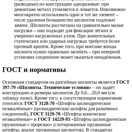
(разводные) по конструкции одноразовые: при
демонтаже металл утомляется и ломается. Невозможно
многократно использовать один и тот же элемент –
после удаления большинство шплинтов подлежат
замене. Шплинты рассчитаны на сравнительно малые
нагрузки – они подходят для фиксации лёгких и
умеренно нагруженных узлов. При значительных
статических или ударных нагрузках требуется более
прочный крепёж. Кроме того, при монтаже концы
шплинта нужно правильно загибать – при неверной
установке соединение может оказаться ненадёжным.
ГОСТ и нормативы
Основным стандартом на разгибные шплинты является
ГОСТ
397-79 «Шплинты. Технические условия»
– он задаёт
конструкцию и размеры шплинтов Ду 0,6…20,0 мм (см.
таблицу ниже). Кроме того, к сопутствующим нормативам
относятся:
ГОСТ 3128-70
«Штифты цилиндрические
незакалённые» (цилиндрические штифты для разъёмных
соединений),
ГОСТ 3129-70
«Штифты конические
незакалённые» и
ГОСТ 14229-93
«Штифты цилиндрические
пружинные с прорезью» (слотированные пружинные
штифты, аналог пружинных шплинтов). В стандартах