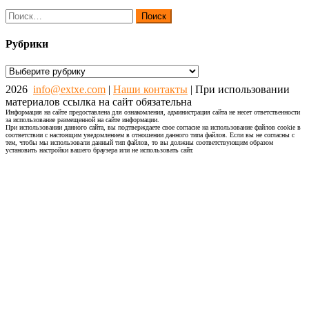
Найти:
Рубрики
Рубрики
2026
info@extxe.com
|
Наши контакты
| При использовании
материалов ссылка на сайт обязательна
Информация на сайте предоставлена для ознакомления, администрация сайта не несет ответственности
за использование размещенной на сайте информации.
При использовании данного сайта, вы подтверждаете свое согласие на использование файлов cookie в
соответствии с настоящим уведомлением в отношении данного типа файлов. Если вы не согласны с
тем, чтобы мы использовали данный тип файлов, то вы должны соответствующим образом
установить настройки вашего браузера или не использовать сайт.