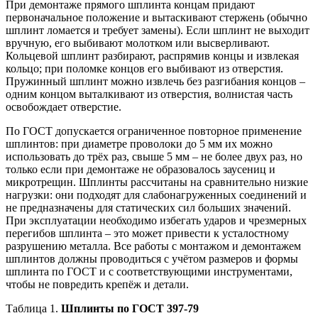
При демонтаже прямого шплинта концам придают
первоначальное положение и вытаскивают стержень (обычно
шплинт ломается и требует замены). Если шплинт не выходит
вручную, его выбивают молотком или высверливают.
Кольцевой шплинт разбирают, распрямив концы и извлекая
кольцо; при поломке концов его выбивают из отверстия.
Пружинный шплинт можно извлечь без разгибания концов –
одним концом выталкивают из отверстия, волнистая часть
освобождает отверстие.
По ГОСТ допускается ограниченное повторное применение
шплинтов: при диаметре проволоки до 5 мм их можно
использовать до трёх раз, свыше 5 мм – не более двух раз, но
только если при демонтаже не образовалось заусениц и
микротрещин. Шплинты рассчитаны на сравнительно низкие
нагрузки: они подходят для слабонагруженных соединений и
не предназначены для статических сил больших значений.
При эксплуатации необходимо избегать ударов и чрезмерных
перегибов шплинта – это может привести к усталостному
разрушению металла. Все работы с монтажом и демонтажем
шплинтов должны проводиться с учётом размеров и формы
шплинта по ГОСТ и с соответствующими инструментами,
чтобы не повредить крепёж и детали.
Таблица 1.
Шплинты по ГОСТ 397-79