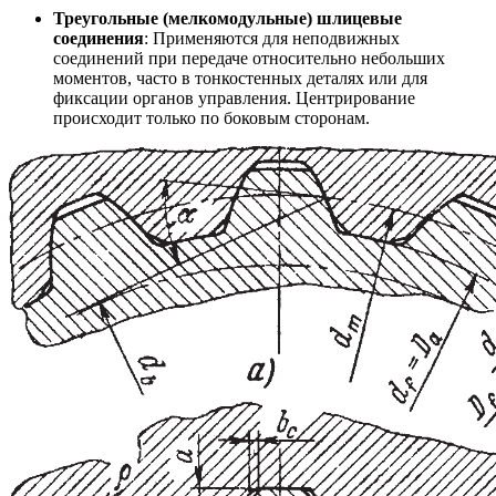
Треугольные (мелкомодульные) шлицевые
соединения
: Применяются для неподвижных
соединений при передаче относительно небольших
моментов, часто в тонкостенных деталях или для
фиксации органов управления. Центрирование
происходит только по боковым сторонам.