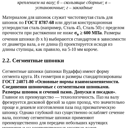
креплением на валу; б – скользящие сборные; в –
установочные; г – закладные
Материалом для шпонок служит чистотянутая сталь для
шпонок по
ГОСТ 8787-68
или другая конструкционная
углеродистая сталь (например, Сталь 45, Сталь 50) с пределом
прочности при растяжении не ниже
σ
≥ 600 МПа
. Размеры
в
сечения шпонки (b x h) выбираются стандартом в зависимости
от диаметра вала, а ее длина (l) проектируется исходя из
длины ступицы, как правило, на 5-10 мм короче.
2.2. Сегментные шпонки
Сегментные шпонки (шпонки Вудаффа) имеют форму
сегмента круга. Их геометрия и размеры стандартизированы
ГОСТ 24071-80
«Основные нормы взаимозаменяемости.
Соединения шпоночные с сегментными шпонками.
Размеры шпонок и сечений пазов. Допуски и посадки»
.
Главное их преимущество — технологичность. Паз на валу
фрезеруется дисковой фрезой за один проход, что значительно
проще и дешевле изготовления паза под призматическую
шпонку. Однако глубокий паз существенно ослабляет сечение
вала, поэтому сегментные шпонки применяют
преимущественно для передачи небольших крутящих
моментов и на неответственных участках валов.