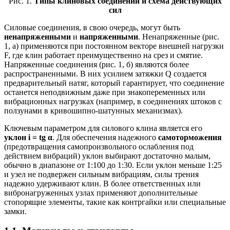
Рис. 1.
Типы клиновых соединений и схема действующих
сил
Силовые соединения, в свою очередь, могут быть
ненапряженными
и
напряженными
. Ненапряженные (рис.
1, а) применяются при постоянном векторе внешней нагрузки
F, где клин работает преимущественно на срез и смятие.
Напряженные соединения (рис. 1, б) являются более
распространенными. В них усилием затяжки Q создается
предварительный натяг, который гарантирует, что соединение
останется неподвижным даже при знакопеременных или
вибрационных нагрузках (например, в соединениях штоков с
ползунами в кривошипно-шатунных механизмах).
Ключевым параметром для силового клина является его
уклон i = tg α
. Для обеспечения надежного
самоторможения
(предотвращения самопроизвольного ослабления под
действием вибраций) уклон выбирают достаточно малым,
обычно в диапазоне от 1:100 до 1:30. Если уклон меньше 1:25
и узел не подвержен сильным вибрациям, силы трения
надежно удерживают клин. В более ответственных или
вибронагруженных узлах применяют дополнительные
стопорящие элементы, такие как контргайки или специальные
замки.