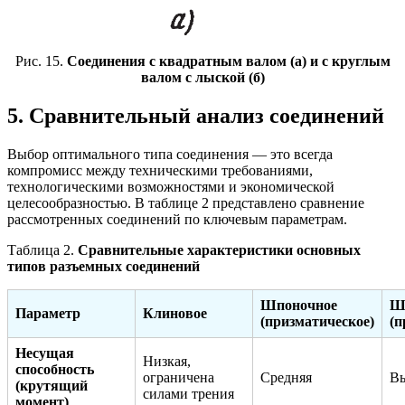
Рис. 15.
Соединения с квадратным валом (а) и с круглым
валом с лыской (б)
5. Сравнительный анализ соединений
Выбор оптимального типа соединения — это всегда
компромисс между техническими требованиями,
технологическими возможностями и экономической
целесообразностью. В таблице 2 представлено сравнение
рассмотренных соединений по ключевым параметрам.
Таблица 2.
Сравнительные характеристики основных
типов разъемных соединений
Шпоночное
Ш
Параметр
Клиновое
(призматическое)
(п
Несущая
Низкая,
способность
ограничена
Средняя
Вы
(крутящий
силами трения
момент)