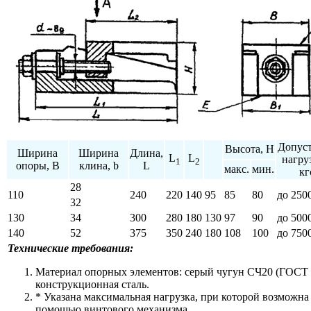
Допус
Высота, Н
Ширина
Ширина
Длина,
L
L
нагру
1
2
опоры, B
клина, b
L
макс.
мин.
кг
28
110
240
220
140
95
85
80
до 250
32
130
34
300
280
180
130
97
90
до 500
140
52
375
350
240
180
108
100
до 750
Технические требования:
Материал опорных элементов: серый чугун СЧ20 (ГОСТ 
конструкционная сталь.
* Указана максимальная нагрузка, при которой возможна
помощью винтового механизма.