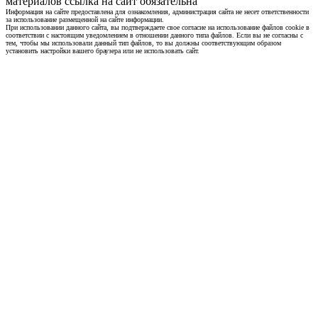
материалов ссылка на сайт обязательна
Информация на сайте предоставлена для ознакомления, администрация сайта не несет ответственности
за использование размещенной на сайте информации.
При использовании данного сайта, вы подтверждаете свое согласие на использование файлов cookie в
соответствии с настоящим уведомлением в отношении данного типа файлов. Если вы не согласны с
тем, чтобы мы использовали данный тип файлов, то вы должны соответствующим образом
установить настройки вашего браузера или не использовать сайт.