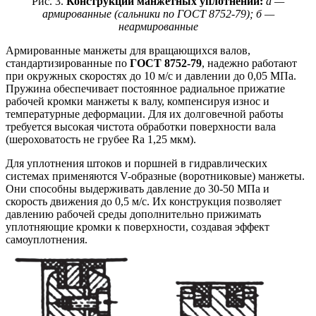
Рис. 3.
Конструкции манжетных уплотнений:
а —
армированные (сальники по ГОСТ 8752-79); б —
неармированные
Армированные манжеты для вращающихся валов,
стандартизированные по
ГОСТ 8752-79
, надежно работают
при окружных скоростях до 10 м/с и давлении до 0,05 МПа.
Пружина обеспечивает постоянное радиальное прижатие
рабочей кромки манжеты к валу, компенсируя износ и
температурные деформации. Для их долговечной работы
требуется высокая чистота обработки поверхности вала
(шероховатость не грубее Ra 1,25 мкм).
Для уплотнения штоков и поршней в гидравлических
системах применяются V-образные (воротниковые) манжеты.
Они способны выдерживать давление до 30-50 МПа и
скорость движения до 0,5 м/с. Их конструкция позволяет
давлению рабочей среды дополнительно прижимать
уплотняющие кромки к поверхности, создавая эффект
самоуплотнения.