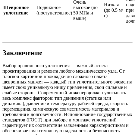
Очень
Низкая
над
Шевронное
Подвижное
высокое (до
(до 0.5 м/
при
уплотнение
(поступательное)
50 МПа и
с)
давл
выше)
дол
Заключение
Выбор правильного уплотнения — важный аспект
проектирования и ремонта любого механического узла. От
плоской картонной прокладки до сложного пакета
шевронных манжет — каждый тип уплотнительного элемента
имеет свою уникальную нишу применения, свои сильные и
слабые стороны. Современный инженер должен учитывать
весь комплекс факторов: тип движения (статика или
динамика), давление и температуру рабочей среды, скорость
перемещения, химическую совместимость материалов и
требования к долговечности. Использование государственных
стандартов (ГОСТ) при выборе и монтаже уплотнений
гарантирует их соответствие заявленным характеристикам и
обеспечивает максимальную надежность и безопасность