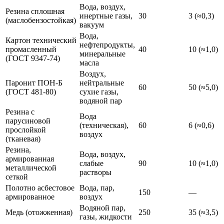
Вода, воздух,
Резина сплошная
инертные газы,
30
3 (≈0,3)
(маслобензостойкая)
вакуум
Вода,
Картон технический
нефтепродукты,
промасленный
40
10 (≈1,0)
минеральные
(ГОСТ 9347-74)
масла
Воздух,
Паронит ПОН-Б
нейтральные
60
50 (≈5,0)
(ГОСТ 481-80)
сухие газы,
водяной пар
Резина с
Вода
парусиновой
(техническая),
60
6 (≈0,6)
прослойкой
воздух
(тканевая)
Резина,
Вода, воздух,
армированная
слабые
90
10 (≈1,0)
металлической
растворы
сеткой
Полотно асбестовое
Вода, пар,
150
—
армированное
воздух
Водяной пар,
Медь (отожженная)
250
35 (≈3,5)
газы, жидкости