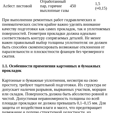
Отработанный
1,5
Асбест листовой
пар, горячие
450
(≈0,15)
выхлопные газы
При выполнении ремонтных работ гидравлических и
пневматических систем крайне важно уделять внимание
качеству подготовки как самих прокладок, так и уплотняемых
поверхностей. Геометрия прокладки должна идеально
соответствовать контуру сопрягаемых деталей. Не менее
важен правильный выбор толщины уплотнителя: он должен
быть способен скомпенсировать возможные отклонения от
параллельности и плоскостности фланцев без чрезмерного
сжатия.
1.1. Особенности применения картонных и бумажных
прокладок
Картонные и бумажные уплотнения, несмотря на свою
простоту, требуют тщательной подготовки. Их структура не
допускает наличия разрывов, вырванных участков, морщин
или складок. Поверхность должна быть абсолютно ровной и
чистой. Допустимая неравномерность толщины по всей
площади прокладки не должна превышать 0,1–0,15 мм. Для
защиты от воздействия влаги и масел, что предотвращает
размокание и потерю структурной целостности, их