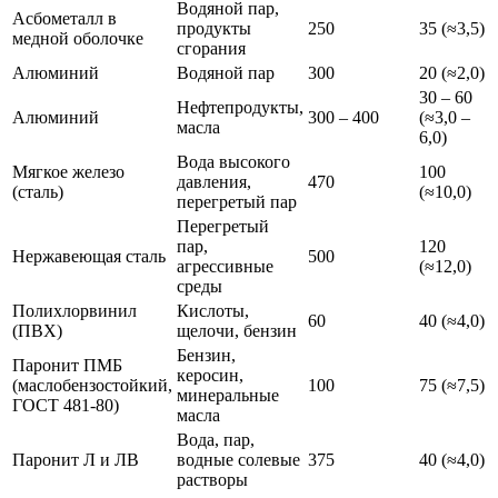
Водяной пар,
Асбометалл в
продукты
250
35 (≈3,5)
медной оболочке
сгорания
Алюминий
Водяной пар
300
20 (≈2,0)
30 – 60
Нефтепродукты,
Алюминий
300 – 400
(≈3,0 –
масла
6,0)
Вода высокого
Мягкое железо
100
давления,
470
(сталь)
(≈10,0)
перегретый пар
Перегретый
пар,
120
Нержавеющая сталь
500
агрессивные
(≈12,0)
среды
Полихлорвинил
Кислоты,
60
40 (≈4,0)
(ПВХ)
щелочи, бензин
Бензин,
Паронит ПМБ
керосин,
(маслобензостойкий,
100
75 (≈7,5)
минеральные
ГОСТ 481-80)
масла
Вода, пар,
Паронит Л и ЛВ
водные солевые
375
40 (≈4,0)
растворы