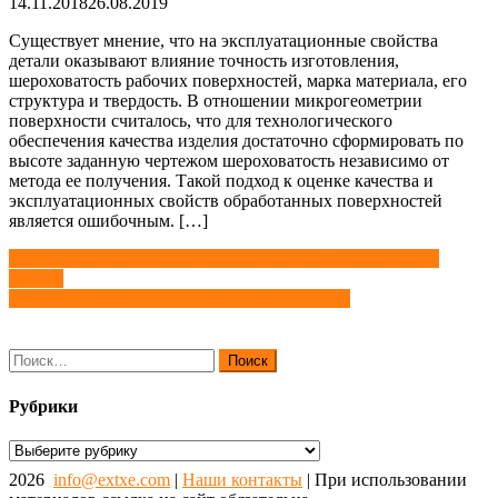
14.11.2018
26.08.2019
Существует мнение, что на эксплуатационные свойства
детали оказывают влияние точность изготовления,
шероховатость рабочих поверхностей, марка материала, его
структура и твердость. В отношении микрогеометрии
поверхности считалось, что для технологического
обеспечения качества изделия достаточно сформировать по
высоте заданную чертежом шероховатость независимо от
метода ее получения. Такой подход к оценке качества и
эксплуатационных свойств обработанных поверхностей
является ошибочным. […]
Навигация
Сальниковые набивки: классификация, обслуживание и
ремонт
по
Ремонт компонентов системы гидропривода
записям
Найти:
Рубрики
Рубрики
2026
info@extxe.com
|
Наши контакты
| При использовании