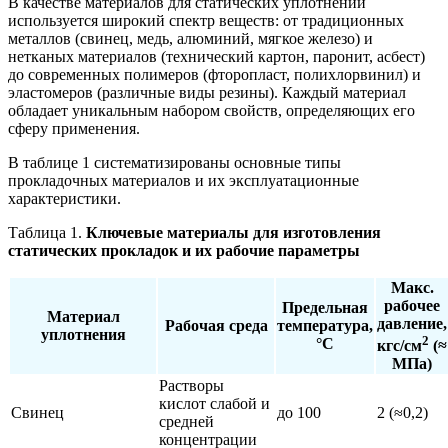
В качестве материалов для статических уплотнений
используется широкий спектр веществ: от традиционных
металлов (свинец, медь, алюминий, мягкое железо) и
нетканых материалов (технический картон, паронит, асбест)
до современных полимеров (фторопласт, полихлорвинил) и
эластомеров (различные виды резины). Каждый материал
обладает уникальным набором свойств, определяющих его
сферу применения.
В таблице 1 систематизированы основные типы
прокладочных материалов и их эксплуатационные
характеристики.
Таблица 1.
Ключевые материалы для изготовления
статических прокладок и их рабочие параметры
Макс.
рабочее
Предельная
Материал
давление,
Рабочая среда
температура,
уплотнения
2
°С
кгс/см
(≈
МПа)
Растворы
кислот слабой и
Свинец
до 100
2 (≈0,2)
средней
концентрации