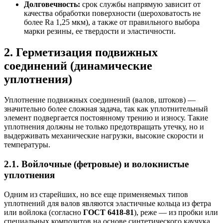
Долговечность:
срок службы напрямую зависит от
качества обработки поверхности (шероховатость не
более Ra 1,25 мкм), а также от правильного выбора
марки резины, ее твердости и эластичности.
2. Герметизация подвижных
соединений (динамические
уплотнения)
Уплотнение подвижных соединений (валов, штоков) —
значительно более сложная задача, так как уплотнительный
элемент подвергается постоянному трению и износу. Такие
уплотнения должны не только предотвращать утечку, но и
выдерживать механические нагрузки, высокие скорости и
температуры.
2.1. Войлочные (фетровые) и волокнистые
уплотнения
Одним из старейших, но все еще применяемых типов
уплотнений для валов являются эластичные кольца из фетра
или войлока (согласно
ГОСТ 6418-81
), реже — из пробки или
специальных композитов на основе синтетического каучука.