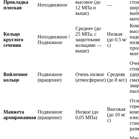
Прокладка
высокое (до
стои
Неподвижное
—
плоская
12 МПа и
шир
выше)
выб
мат
Ком
Среднее (до
выс
Кольцо
25 МПа, с
Низкая
Неподвижное /
над
круглого
защитными
(до 0.5 м/
Подвижное
низк
сечения
кольцами —
с)
про
выше)
мон
Оче
стои
Войлочное
Подвижное
Очень низкое
Средняя
уде
кольцо
(вращение)
(атмосферное)
(до 8 м/с)
смаз
защ
пыл
Отл
герм
Высокая
Манжета
Подвижное
Низкое (до
ком
(до 10 м/
армированная
(вращение)
0,05 МПа)
изно
с)
ста
раз
Мак