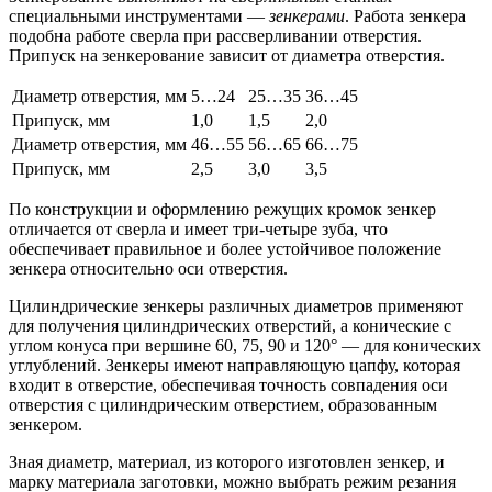
специальными инструментами —
зенкерами
. Работа зенкера
подобна работе сверла при рассверливании отверстия.
Припуск на зенкерование зависит от диаметра отверстия.
Диаметр отверстия, мм
5…24
25…35
36…45
Припуск, мм
1,0
1,5
2,0
Диаметр отверстия, мм
46…55
56…65
66…75
Припуск, мм
2,5
3,0
3,5
По конструкции и оформлению режущих кромок зенкер
отличается от сверла и имеет три-четыре зуба, что
обеспечивает правильное и более устойчивое положение
зенкера относительно оси отверстия.
Цилиндрические зенкеры различных диаметров применяют
для получения цилиндрических отверстий, а конические с
углом конуса при вершине 60, 75, 90 и 120° — для конических
углублений. Зенкеры имеют направляющую цапфу, которая
входит в отверстие, обеспечивая точность совпадения оси
отверстия с цилиндрическим отверстием, образованным
зенкером.
Зная диаметр, материал, из которого изготовлен зенкер, и
марку материала заготовки, можно выбрать режим резания