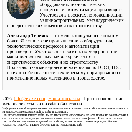
оборудования, технологических
процессов и автоматизации производств.
Участвовал в проектах по модернизации
машиностроительных, металлургических
и энергетических объектов и их строительству.
Александр Терехов
— инженер-консультант с опытом
более 30 лет в сфере промышленного оборудования,
технологических процессов и автоматизации
производств. Участвовал в проектах по модернизации
машиностроительных, металлургических и
энергетических объектов и их строительству.
Подготавливал методические материалы по ГОСТ, ПУЭ
и технике безопасности, техническому нормированию и
применению новых материалов в производстве.
2026
info@extxe.com
|
Наши контакты
| При использовании
материалов ссылка на сайт обязательна
Информация на сайте предоставлена для ознакомления, администрация сайта не несет ответственности
за использование размещенной на сайте информации.
При использовании данного сайта, вы подтверждаете свое согласие на использование файлов cookie в
соответствии с настоящим уведомлением в отношении данного типа файлов. Если вы не согласны с
тем, чтобы мы использовали данный тип файлов, то вы должны соответствующим образом
установить настройки вашего браузера или не использовать сайт.