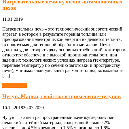
Нагревательные печи кузнечно-штамповочных
цехов
11.01.2019
Нагревательная печь – это технологический энергетический
агрегат, в котором в результате горения топлива или
преобразования электрической энергии выделяется теплота,
используемая для тепловой обработки металлов. Печи
должны удовлетворять ряду основных требований, к которым
относятся: обеспечение высокой производительности при
заданных технологических условиях нагрева (температуре,
перепаде температур по сечению заготовки и пространству
печи); минимальный удельный расход топлива; возможность
[…]
Справочник
Чугун. Марки, свойства и применение чугунов
16.12.2018
26.07.2020
Чугун — самый распространенный железоуглеродистый
нековкий литейный материал, содержащий свыше 2%
углерода, до 4,5% кремния, до 1,5% марганца, до 1,8%