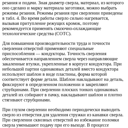
резания и подачи. Зная диаметр сверла, материал, из которого
оно сделано и марку материала заготовки, можно выбрать
режимы резания. Режимы резания при сверлении приведены
в табл. 4. Во время работы сверло сильно нагревается,
вызывая притупление режущих кромок, поэтому
рекомендуется применять смазочно-охлаждающие
технологические средства (СОТС).
Для повышения производительности труда и точности
сверления отверстий применяют специальные
приспособления — кондукторы. Точность сверления
обеспечивается направлением сверла через направляющие
закаленные втулки, укрепленные в корпусе кондуктора. При
небольшой партии одинаковых деталей вместо кондуктора
используют шаблон в виде пластины, форма которой
соответствует форме детали. Шаблон накладывают на деталь,
фиксируют в определенном положении и закрепляют
струбцинами. При сверлении плоских тонких одинаковых
деталей их собирают в пачку, накладывают шаблон и плотно
стягивают струбцинами.
При глухом сверлении необходимо периодически выводить
сверло из отверстия для удаления стружки из канавки сверла.
При сверлении сквозных отверстий во избежание поломки
сверла уменьшают подачу при его выходе. В процессе