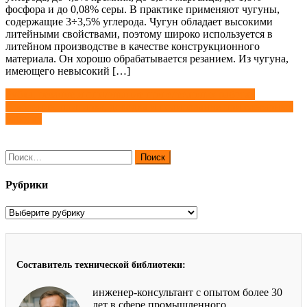
фосфора и до 0,08% серы. В практике применяют чугуны,
содержащие 3÷3,5% углерода. Чугун обладает высокими
литейными свойствами, поэтому широко используется в
литейном производстве в качестве конструкционного
материала. Он хорошо обрабатывается резанием. Из чугуна,
имеющего невысокий […]
Навигация
Рубка, резание и опиливание при слесарных работах
Шабрение, притирка, доводка и полирование при слесарных
по
работах
записям
Найти:
Рубрики
Рубрики
Составитель технической библиотеки:
инженер-консультант с опытом более 30
лет в сфере промышленного