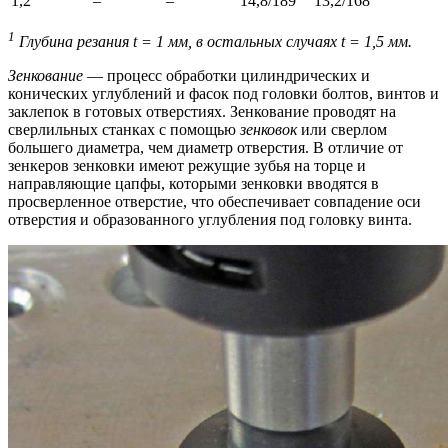
1,2
–
–
14,8/189
13,2/168
1
Глубина резания t = 1 мм, в остальных случаях t = 1,5 мм.
Зенкование
— процесс обработки цилиндрических и
конических углублений и фасок под головки болтов, винтов и
заклепок в готовых отверстиях. Зенкование проводят на
сверлильных станках с помощью
зенковок
или сверлом
большего диаметра, чем диаметр отверстия. В отличие от
зенкеров зенковки имеют режущие зубья на торце и
направляющие цапфы, которыми зенковки вводятся в
просверленное отверстие, что обеспечивает совпадение оси
отверстия и образованного углубления под головку винта.