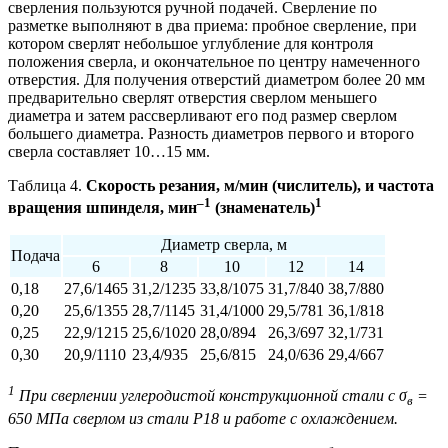
сверления пользуются ручной подачей. Сверление по
разметке выполняют в два приема: пробное сверление, при
котором сверлят небольшое углубление для контроля
положения сверла, и окончательное по центру намеченного
отверстия. Для получения отверстий диаметром более 20 мм
предварительно сверлят отверстия сверлом меньшего
диаметра и затем рассверливают его под размер сверлом
большего диаметра. Разность диаметров первого и второго
сверла составляет 10…15 мм.
Таблица 4.
Скорость резания, м/мин (числитель),
и частота
–1
1
вращения шпинделя, мин
(знаменатель)
Диаметр сверла, м
Подача
6
8
10
12
14
0,18
27,6/1465
31,2/1235
33,8/1075
31,7/840
38,7/880
0,20
25,6/1355
28,7/1145
31,4/1000
29,5/781
36,1/818
0,25
22,9/1215
25,6/1020
28,0/894
26,3/697
32,1/731
0,30
20,9/1110
23,4/935
25,6/815
24,0/636
29,4/667
1
При сверлении углеродистой конструкционной стали с σ
=
в
650 МПа сверлом из стали Р18 и работе с охлаждением.