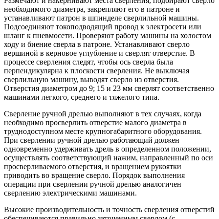
Размечают и накернивают места сверления, подбирают сверло
необходимого диаметра, закрепляют его в патроне и
устанавливают патрон в шпинделе сверлильной машины.
Подсоединяют токоподводящий провод к электросети или
шланг к пневмосети. Проверяют работу машины на холостом
ходу и биение сверла в патроне. Устанавливают сверло
вершиной в керновое углубление и сверлят отверстие. В
процессе сверления следят, чтобы ось сверла была
перпендикулярна к плоскости сверления. Не выключая
сверлильную машину, выводят сверло из отверстия.
Отверстия диаметром до 9; 15 и 23 мм сверлят соответственно
машинами легкого, среднего и тяжелого типа.
Сверление ручной дрелью выполняют в тех случаях, когда
необходимо просверлить отверстие малого диаметра в
труднодоступном месте крупногабаритного оборудования.
При сверлении ручной дрелью работающий должен
одновременно удерживать дрель в определенном положении,
осуществлять соответствующий нажим, направленный по оси
просверливаемого отверстия, и вращением рукоятки
приводить во вращение сверло. Порядок выполнения
операции при сверлении ручной дрелью аналогичен
сверлению электрическими машинами.
Высокие производительность и точность сверления отверстий
обеспечиваются правильно заточенным сверлом (с