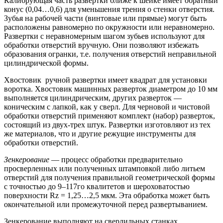
Калибрующая часть развертки ближе к шейке имеет обратный
конус (0,04…0,6) для уменьшения трения о стенки отверстия.
Зубья на рабочей части (винтовые или прямые) могут быть
расположены равномерно по окружности или неравномерно.
Развертки с неравномерным шагом зубьев используют для
обработки отверстий вручную. Они позволяют избежать
образования огранки, т.е. получения отверстий неправильной
цилиндрической формы.
Хвостовик ручной развертки имеет квадрат для установки
воротка. Хвостовик машинных разверток диаметром до 10 мм
выполняется цилиндрическим, других разверток —
коническим с лапкой, как у сверл. Для черновой и чистовой
обработки отверстий применяют комплект (набор) разверток,
состоящий из двух-трех штук. Развертки изготовляют из тех
же материалов, что и другие режущие инструменты для
обработки отверстий.
Зенкерование
— процесс обработки предварительно
просверленных или полученных штамповкой либо литьем
отверстий для получения правильной геометрической формы
с точностью до 9–117го квалитетов и шероховатостью
поверхности Rz = 1,25…2,5 мкм. Эта обработка может быть
окончательной или промежуточной перед развертыванием.
Зенкерование выполняют на сверлильных станках