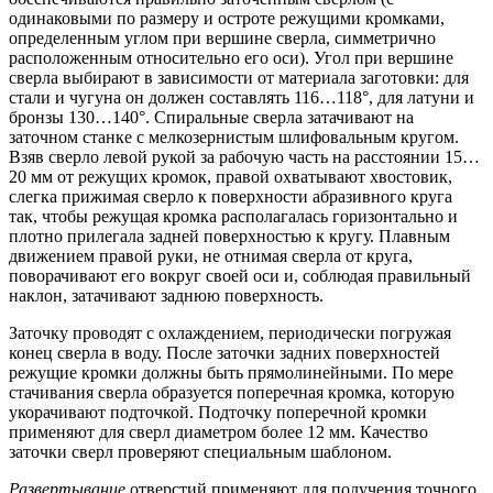
одинаковыми по размеру и остроте режущими кромками,
определенным углом при вершине сверла, симметрично
расположенным относительно его оси). Угол при вершине
сверла выбирают в зависимости от материала заготовки: для
стали и чугуна он должен составлять 116…118°, для латуни и
бронзы 130…140°. Спиральные сверла затачивают на
заточном станке с мелкозернистым шлифовальным кругом.
Взяв сверло левой рукой за рабочую часть на расстоянии 15…
20 мм от режущих кромок, правой охватывают хвостовик,
слегка прижимая сверло к поверхности абразивного круга
так, чтобы режущая кромка располагалась горизонтально и
плотно прилегала задней поверхностью к кругу. Плавным
движением правой руки, не отнимая сверла от круга,
поворачивают его вокруг своей оси и, соблюдая правильный
наклон, затачивают заднюю поверхность.
Заточку проводят с охлаждением, периодически погружая
конец сверла в воду. После заточки задних поверхностей
режущие кромки должны быть прямолинейными. По мере
стачивания сверла образуется поперечная кромка, которую
укорачивают подточкой. Подточку поперечной кромки
применяют для сверл диаметром более 12 мм. Качество
заточки сверл проверяют специальным шаблоном.
Развертывание
отверстий применяют для получения точного