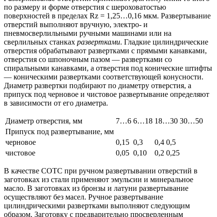
по размеру и форме отверстия с шероховатостью
поверхностей в пределах Rz = 1,25…0,16 мкм. Развертывание
отверстий выполняют вручную, электро- и
пневмосверлильными ручными машинами или на
сверлильных станках
развертками
. Гладкие цилиндрические
отверстия обрабатывают развертками с прямыми канавками,
отверстия со шпоночным пазом — развертками со
спиральными канавками, а отверстия под конические штифты
— коническими развертками соответствующей конусности.
Диаметр развертки подбирают по диаметру отверстия, а
припуск под черновое и чистовое развертывание определяют
в зависимости от его диаметра.
Диаметр отверстия, мм
7…6
6…18
18…30 30…50
Припуск под развертывание, мм
черновое
0,15
0,3
0,4 0,5
чистовое
0,05
0,10
0,2 0,25
В качестве СОТС при ручном развертывании отверстий в
заготовках из стали применяют эмульсии и минеральное
масло. В заготовках из бронзы и латуни развертывание
осуществляют без масел. Ручное развертывание
цилиндрическими развертками выполняют следующим
образом. Заготовку с предварительно просверленным