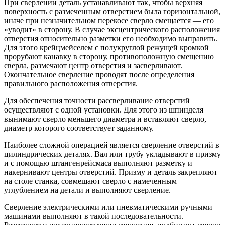
При сверлении деталь устанавливают так, чтобы верхняя
поверхность с размеченным отверстием была горизонтальной,
иначе при незначительном перекосе сверло смещается — его
«уводит» в сторону. В случае эксцентрического расположения
отверстия относительно разметки его необходимо выправить.
Для этого крейцмейселем с полукруглой режущей кромкой
прорубают канавку в сторону, противоположную смещению
сверла, размечают центр отверстия и засверливают.
Окончательное сверление проводят после определения
правильного расположения отверстия.
Для обеспечения точности рассверливание отверстий
осуществляют с одной установки. Для этого из шпинделя
вынимают сверло меньшего диаметра и вставляют сверло,
диаметр которого соответствует заданному.
Наиболее сложной операцией является сверление отверстий в
цилиндрических деталях. Вал или трубу укладывают в призму
и с помощью штангенрейсмаса выполняют разметку и
накернивают центры отверстий. Призму и деталь закрепляют
на столе станка, совмещают сверло с намеченным
углублением на детали и выполняют сверление.
Сверление электрическими или пневматическими ручными
машинами выполняют в такой последовательности.