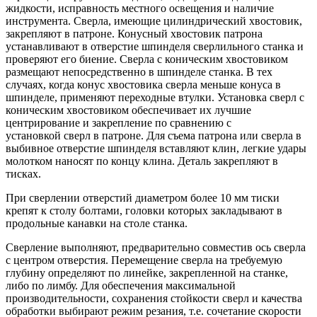
жидкости, исправность местного освещения и наличие
инструмента. Сверла, имеющие цилиндрический хвостовик,
закрепляют в патроне. Конусный хвостовик патрона
устанавливают в отверстие шпинделя сверлильного станка и
проверяют его биение. Сверла с коническим хвостовиком
размещают непосредственно в шпинделе станка. В тех
случаях, когда конус хвостовика сверла меньше конуса в
шпинделе, применяют переходные втулки. Установка сверл с
коническим хвостовиком обеспечивает их лучшие
центрирование и закрепление по сравнению с
установкой сверл в патроне. Для съема патрона или сверла в
выбивное отверстие шпинделя вставляют клин, легкие удары
молотком наносят по концу клина. Деталь закрепляют в
тисках.
При сверлении отверстий диаметром более 10 мм тиски
крепят к столу болтами, головки которых закладывают в
продольные канавки на столе станка.
Сверление выполняют, предварительно совместив ось сверла
с центром отверстия. Перемещение сверла на требуемую
глубину определяют по линейке, закрепленной на станке,
либо по лимбу. Для обеспечения максимальной
производительности, сохранения стойкости сверл и качества
обработки выбирают режим резания, т.е. сочетание скорости