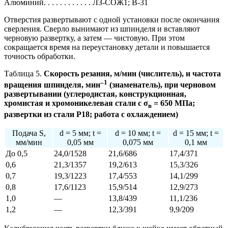
Алюминий. . . . . . . . . . . . ЛЗ-СОЖ1; В-31
Отверстия развертывают с одной установки после окончания
сверления. Сверло вынимают из шпинделя и вставляют
черновую развертку, а затем — чистовую. При этом
сокращается время на переустановку детали и повышается
точность обработки.
Таблица 5.
Скорость резания, м/мин (числитель), и частота
–1
вращения шпинделя, мин
(знаменатель), при черновом
развертывании (углеродистая, конструкционная,
хромистая
и хромоникелевая стали с σ
= 650 МПа;
в
развертки из стали Р18; работа с охлаждением)
Подача S,
d = 5 мм; t =
d = 10 мм; t =
d = 15 мм; t =
мм/мин
0,05 мм
0,075 мм
0,1 мм
До 0,5
24,0/1528
21,6/686
17,4/371
0,6
21,3/1357
19,2/613
15,3/326
0,7
19,3/1223
17,4/553
14,1/299
0,8
17,6/1123
15,9/514
12,9/273
1,0
—
13,8/439
11,1/236
1,2
—
12,3/391
9,9/209