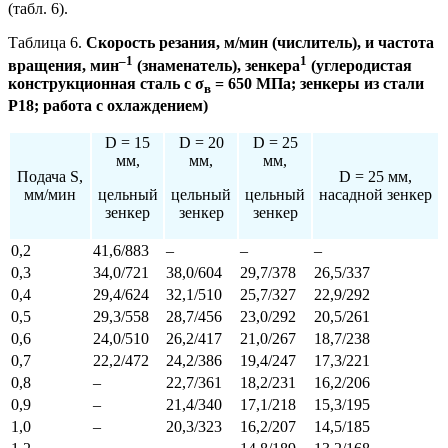
(табл. 6).
Таблица 6.
Скорость резания, м/мин (числитель), и частота
–1
1
вращения, мин
(знаменатель), зенкера
(углеродистая
конструкционная сталь с σ
= 650 МПа; зенкеры из стали
в
Р18;
работа с охлаждением)
D = 15
D = 20
D = 25
мм,
мм,
мм,
Подача S,
D = 25 мм,
мм/мин
цельный
цельный
цельный
насадной зенкер
зенкер
зенкер
зенкер
0,2
41,6/883
–
–
–
0,3
34,0/721
38,0/604
29,7/378
26,5/337
0,4
29,4/624
32,1/510
25,7/327
22,9/292
0,5
29,3/558
28,7/456
23,0/292
20,5/261
0,6
24,0/510
26,2/417
21,0/267
18,7/238
0,7
22,2/472
24,2/386
19,4/247
17,3/221
0,8
–
22,7/361
18,2/231
16,2/206
0,9
–
21,4/340
17,1/218
15,3/195
1,0
–
20,3/323
16,2/207
14,5/185