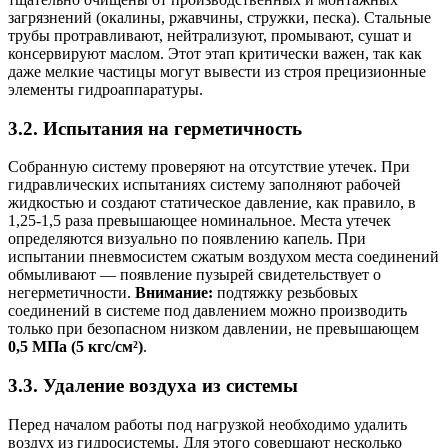
загрязнений (окалины, ржавчины, стружки, песка). Стальные
трубы протравливают, нейтрализуют, промывают, сушат и
консервируют маслом. Этот этап критически важен, так как
даже мелкие частицы могут вывести из строя прецизионные
элементы гидроаппаратуры.
3.2. Испытания на герметичность
Собранную систему проверяют на отсутствие утечек. При
гидравлических испытаниях систему заполняют рабочей
жидкостью и создают статическое давление, как правило, в
1,25-1,5 раза превышающее номинальное. Места утечек
определяются визуально по появлению капель. При
испытании пневмосистем сжатым воздухом места соединений
обмыливают — появление пузырей свидетельствует о
негерметичности.
Внимание:
подтяжку резьбовых
соединений в системе под давлением можно производить
только при безопасном низком давлении, не превышающем
0,5 МПа (5 кгс/см²)
.
3.3. Удаление воздуха из системы
Перед началом работы под нагрузкой необходимо удалить
воздух из гидросистемы. Для этого совершают несколько