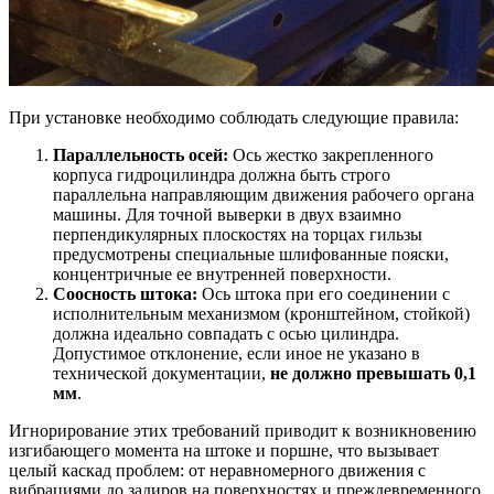
При установке необходимо соблюдать следующие правила:
Параллельность осей:
Ось жестко закрепленного
корпуса гидроцилиндра должна быть строго
параллельна направляющим движения рабочего органа
машины. Для точной выверки в двух взаимно
перпендикулярных плоскостях на торцах гильзы
предусмотрены специальные шлифованные пояски,
концентричные ее внутренней поверхности.
Соосность штока:
Ось штока при его соединении с
исполнительным механизмом (кронштейном, стойкой)
должна идеально совпадать с осью цилиндра.
Допустимое отклонение, если иное не указано в
технической документации,
не должно превышать 0,1
мм
.
Игнорирование этих требований приводит к возникновению
изгибающего момента на штоке и поршне, что вызывает
целый каскад проблем: от неравномерного движения с
вибрациями до задиров на поверхностях и преждевременного