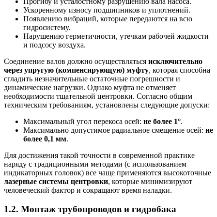
Прогибу и усталостному разрушению вала насоса.
Ускоренному износу подшипников и уплотнений.
Появлению вибраций, которые передаются на всю
гидросистему.
Нарушению герметичности, утечкам рабочей жидкости
и подсосу воздуха.
Соединение валов должно осуществляться
исключительно
через упругую (компенсирующую) муфту
, которая способна
сгладить незначительные остаточные погрешности и
динамические нагрузки. Однако муфта не отменяет
необходимости тщательной центровки. Согласно общим
техническим требованиям, установлены следующие допуски:
Максимальный угол перекоса осей:
не более 1°
.
Максимально допустимое радиальное смещение осей:
не
более 0,1 мм
.
Для достижения такой точности в современной практике
наряду с традиционными методами (с использованием
индикаторных головок) все чаще применяются высокоточные
лазерные системы центровки
, которые минимизируют
человеческий фактор и сокращают время наладки.
1.2. Монтаж трубопроводов и гидробака