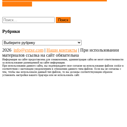
по
классификация
записям
Найти:
Рубрики
Рубрики
2026
info@extxe.com
|
Наши контакты
| При использовании
материалов ссылка на сайт обязательна
Информация на сайте предоставлена для ознакомления, администрация сайта не несет ответственности
за использование размещенной на сайте информации.
При использовании данного сайта, вы подтверждаете свое согласие на использование файлов cookie в
соответствии с настоящим уведомлением в отношении данного типа файлов. Если вы не согласны с
тем, чтобы мы использовали данный тип файлов, то вы должны соответствующим образом
установить настройки вашего браузера или не использовать сайт.