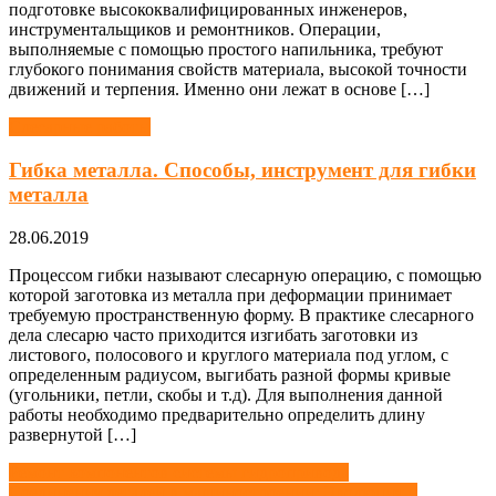
подготовке высококвалифицированных инженеров,
инструментальщиков и ремонтников. Операции,
выполняемые с помощью простого напильника, требуют
глубокого понимания свойств материала, высокой точности
движений и терпения. Именно они лежат в основе […]
Слесарные работы
Гибка металла. Способы, инструмент для гибки
металла
28.06.2019
Процессом гибки называют слесарную операцию, с помощью
которой заготовка из металла при деформации принимает
требуемую пространственную форму. В практике слесарного
дела слесарю часто приходится изгибать заготовки из
листового, полосового и круглого материала под углом, с
определенным радиусом, выгибать разной формы кривые
(угольники, петли, скобы и т.д). Для выполнения данной
работы необходимо предварительно определить длину
развернутой […]
Навигация
Ремонт компонентов системы гидропривода
Соединения деталей в машиностроении: Эволюция и