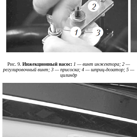
Рис. 9.
Инжекционный насос:
1 — винт инжектора; 2 —
регулировочный винт; 3 — присоска; 4 — шприц-дозатор; 5 —
цилиндр