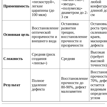
«пескоструй»,
любой
«звезда»,
Применимость
легкие
конфигур
«полумесяц»
царапины (до
длиной до
диаметром до 2-
100 мкм)
см
3 см
Остановка
Остановк
Восстановление
развития
роста тр
оптической
трещин,
склеиван
Основная цель
прозрачности и
восстановление
краев,
внешнего вида
прочности и
маскиров
прозрачности
дефекта
Высокая
Средняя (риск
(требует
Сложность
создания
Средняя
высокой
«линзы»)
точности)
Восстано
прочност
Восстановление
Полное
70%, дефе
прочности до
Результат
удаление
остается
80-90%, дефект
дефекта
видимым 
малозаметен
определе
углом