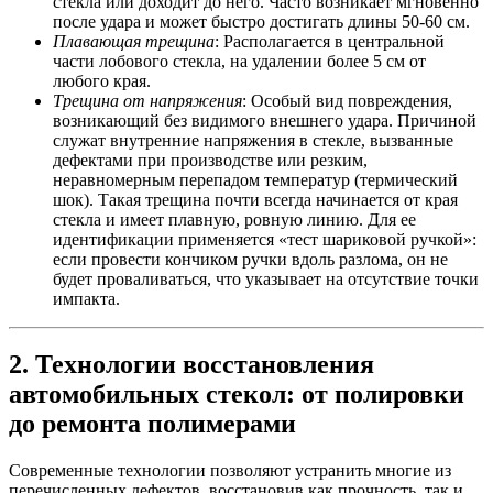
стекла или доходит до него. Часто возникает мгновенно
после удара и может быстро достигать длины 50-60 см.
Плавающая трещина
: Располагается в центральной
части лобового стекла, на удалении более 5 см от
любого края.
Трещина от напряжения
: Особый вид повреждения,
возникающий без видимого внешнего удара. Причиной
служат внутренние напряжения в стекле, вызванные
дефектами при производстве или резким,
неравномерным перепадом температур (термический
шок). Такая трещина почти всегда начинается от края
стекла и имеет плавную, ровную линию. Для ее
идентификации применяется «тест шариковой ручкой»:
если провести кончиком ручки вдоль разлома, он не
будет проваливаться, что указывает на отсутствие точки
импакта.
2. Технологии восстановления
автомобильных стекол: от полировки
до ремонта полимерами
Современные технологии позволяют устранить многие из
перечисленных дефектов, восстановив как прочность, так и