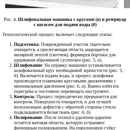
Рис. 4.
Шлифовальная машинка с кругами (
а
) и резервуар
с насосом для подачи воды (
б
)
Технологический процесс включает следующие этапы:
Подготовка
: Поврежденный участок тщательно
очищается, а прилегающая область защищается
малярной лентой (скотчем), формируя бортики для
удержания абразивной суспензии (рис. 5,
а
).
Шлифование
: На оправку машинки устанавливается
шлифовальный круг необходимой зернистости (рис. 5,
б
). Включается подача воды, и процесс шлифовки
производится плавными круговыми движениями с
минимальным давлением (рис. 6,
а
). Важно избегать
перегрева и постоянно перемещать инструмент.
Контроль
: Процесс периодически прерывается для
контроля. Поверхность очищается, и для лучшей
визуализации дефектов с обратной стороны стекла
подкладывается белая ткань (рис. 6,
б
).
Полирование
: После полного удаления царапин
остается матовая область, которую устраняют
финишным полированием. На поролоновую губку