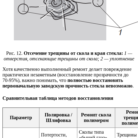
Рис. 12.
Отсечение трещины от скола и края стекла:
1 —
отверстия, отсекающие трещины от скола; 2 — уплотнение
Хотя качественно выполненный ремонт делает повреждение
практически незаметным (восстановление прозрачности до
70-95%), важно понимать, что
полностью восстановить
первоначальную заводскую прочность стекла невозможно
.
Сравнительная таблица методов восстановления
Ремо
Полировка /
Ремонт скола
Параметр
трещ
Шлифовка
полимером
полим
Сколы типа
Потертости,
Трещины
«бычий глаз»,