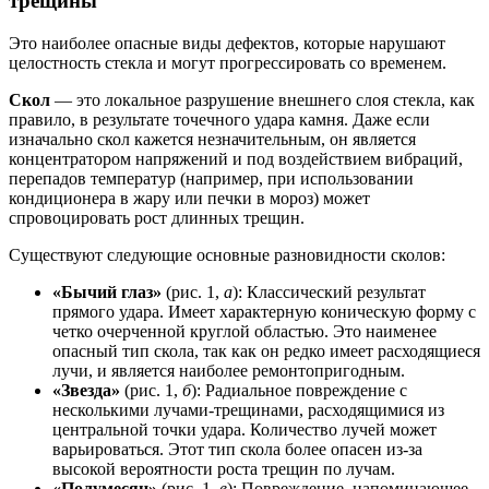
трещины
Это наиболее опасные виды дефектов, которые нарушают
целостность стекла и могут прогрессировать со временем.
Скол
— это локальное разрушение внешнего слоя стекла, как
правило, в результате точечного удара камня. Даже если
изначально скол кажется незначительным, он является
концентратором напряжений и под воздействием вибраций,
перепадов температур (например, при использовании
кондиционера в жару или печки в мороз) может
спровоцировать рост длинных трещин.
Существуют следующие основные разновидности сколов:
«Бычий глаз»
(рис. 1,
а
): Классический результат
прямого удара. Имеет характерную коническую форму с
четко очерченной круглой областью. Это наименее
опасный тип скола, так как он редко имеет расходящиеся
лучи, и является наиболее ремонтопригодным.
«Звезда»
(рис. 1,
б
): Радиальное повреждение с
несколькими лучами-трещинами, расходящимися из
центральной точки удара. Количество лучей может
варьироваться. Этот тип скола более опасен из-за
высокой вероятности роста трещин по лучам.
«Полумесяц»
(рис. 1,
в
): Повреждение, напоминающее