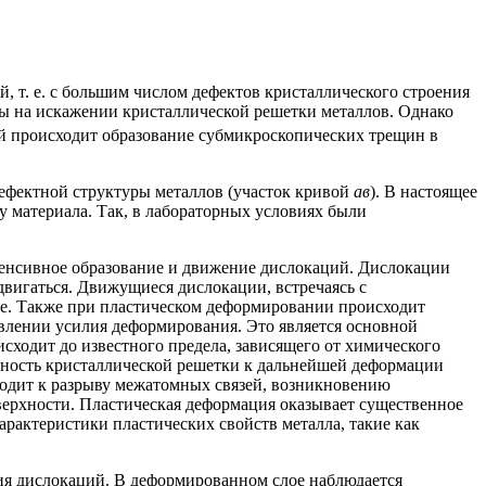
, т. е. с большим числом дефектов кристаллического строения
аны на искажении кристаллической решетки металлов. Однако
ой происходит образование субмикроскопических трещин в
дефектной структуры металлов (участок кривой
aв
). В настоящее
 материала. Так, в лабораторных условиях были
енсивное образование и движение дислокаций. Дислокации
вигаться. Движущиеся дислокации, встречаясь с
ние. Также при пластическом деформировании происходит
авлении усилия деформирования. Это является основной
ходит до известного предела, зависящего от химического
обность кристаллической решетки к дальнейшей деформации
иводит к разрыву межатомных связей, возникновению
ерхности. Пластическая деформация оказывает существенное
арактеристики пластических свойств металла, такие как
ния дислокаций. В деформированном слое наблюдается