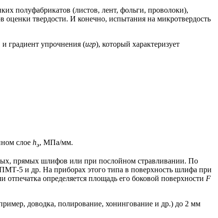
ких полуфабрикатов (листов, лент, фольги, проволоки),
ов оценки твердости. И конечно, испытания на микротвердость
 и градиент упрочнения (
uгр
), который характеризует
нном слое
h
, МПа/мм.
э
осых, прямых шлифов или при послойном стравливании. По
ПМТ-5 и др. На приборах этого типа в поверхность шлифа при
ли отпечатка определяется площадь его боковой поверхности
F
ример, доводка, полирование, хонингование и др.) до 2 мм