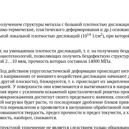
получением структуры металла с большой плотностью дислокаций
имико-термические, пластического деформирования и др.) основ
14
2
ьной локальной плотностью дислокаций (10
1/см
), при котор
, на уменьшении плотности дислокаций, т. е. на получении без
нанотехнологий, позволяющих получить бездефектную структуру
ной 2…10 мкм, прочность которых составила 14000 МПа.
Под действием упругопластической деформации происходит инт
х напряжениях от внешнего воздействия дислокации начинают д
другой плоскости), блокируются, т. е. происходит их закрепле
тацией. У поверхности они измельчаются и вытягиваются в напр
ия зерен с усилением искажений кристаллической решетки проис
о микроискажения достигнут своего предельного значения, спос
ней нагрузки будет расти, то последующее дробление блоков пр
тся перенаклепом и проявляется в шелушении обработанной пов
овышаются твердость, предел прочности и предел текучести, а х
кость, наоборот, снижаются.
структурой упрочнение не является следствием только образова