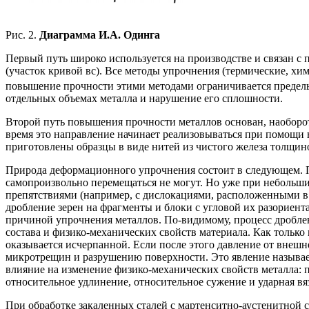
Рис. 2.
Диаграмма И.А. Одинга
Первый путь широко используется на производстве и связан с 
(участок кривой вс). Все методы упрочнения (термические, х
повышение прочности этими методами ограничивается предел
отдельных объемах металла и нарушение его сплошности.
Второй путь повышения прочности металлов основан, наоборот
время это направление начинает реализовываться при помощи 
приготовлены образцы в виде нитей из чистого железа толщи
Природа деформационного упрочнения состоит в следующем. 
самопроизвольно перемещаться не могут. Но уже при небольши
препятствиями (например, с дислокациями, расположенными в 
дробление зерен на фрагменты и блоки с угловой их разориен
причиной упрочнения металлов. По-видимому, процесс дроблен
состава и физико-механических свойств материала. Как тольк
оказывается исчерпанной. Если после этого давление от внеш
микротрещин и разрушению поверхности. Это явление называе
влияние на изменение физико-механических свойств металла: п
относительное удлинение, относительное сужение и ударная вяз
При обработке закаленных сталей с мартенситно-аустенитной 