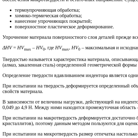
термоупрочняющая обработка;
химико-термическая обработка;
нанесение упрочняющих покрытий;
поверхностное пластическое деформирование.
Упрочнение материала поверхностного слоя деталей прежде вс
ΔHV
=
HV
–
HV
, где
НV
,
НV
– максимальная и исходна
max
0
max
0
Твердостью называется характеристика материала, описывающа
(алмаз, закаленная сталь) определенной геометрической формы 
Определение твердости вдавливанием индентора является одн
При испытании на твердость деформируется определенный объе
свойств материала.
В зависимости от величины нагрузки, действующей на инденто
0,049 до 4,9 Н. Между ними находится промежуточная область –
При испытании на макротвердость деформируется достаточно 
кристаллитов), поэтому данным методом пользуются для оценк
При испытании на микротвердость размер отпечатка настолько