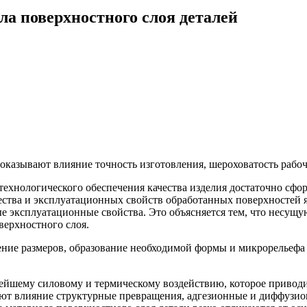
а поверхностного слоя деталей
оказывают влияние точность изготовления, шероховатость рабочи
технологического обеспечения качества изделия достаточно сфо
ачества и эксплуатационных свойств обработанных поверхностей
е эксплуатационные свойства. Это объясняется тем, что несущу
верхностного слоя.
ение размеров, образование необходимой формы и микрорельефа 
ейшему силовому и термическому воздействию, которое приводит
вают влияние структурные превращения, адгезионные и диффузи