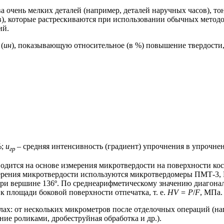
 очень мелких деталей (например, деталей наручных часов), тон
ов), которые растрескиваются при использовании обычных метод
ий.
(
uн
), показывающую относительное (в %) повышение твердости,
%;
u
– средняя интенсивность (градиент) упрочнения в упрочне
гр
водится на основе измерения микротвердости на поверхности к
мерения микротвердости используются микротвердомеры ПМТ-3, 
при вершине 136º. По среднеарифметическому значению диагона
 площади боковой поверхности отпечатка, т. е.
HV = P
/
F
, МПа.
ах: от нескольких микрометров после отделочных операций (нап
ие роликами, дробеструйная обработка и др.).