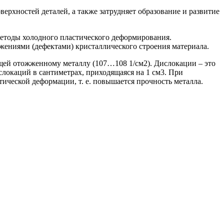
ерхностей деталей, а также затрудняет образование и развитие
методы холодного пластического деформирования.
жениями (дефектами) кристаллического строения материала.
щей отожженному металлу (107…108 1/см2). Дислокации – это
локаций в сантиметрах, приходящаяся на 1 см3. При
ческой деформации, т. е. повышается прочность металла.