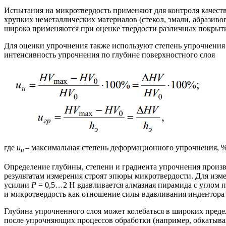
Испытания на микротвердость применяют для контроля качества
хрупких неметаллических материалов (стекол, эмали, абразив
широко применяются при оценке твердости различных покрыт
Для оценки упрочнения также используют степень упрочнения 
интенсивность упрочнения по глубине поверхностного слоя
где
u
– максимальная степень деформационного упрочнения, 
н
Определение глубины, степени и градиента упрочнения произ
результатам измерения строят эпюры микротвердости. Для из
усилии
Р
= 0,5…2 Н вдавливается алмазная пирамида с углом 
и микротвердость как отношение силы вдавливания индентора к
Глубина упрочненного слоя может колебаться в широких предел
после упрочняющих процессов обработки (например, обкатыван