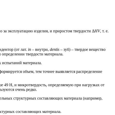
о за эксплуатацию изделия, и приростом твердости Δ
HV
, т. е.
дентор (от лат.
in
– внутри,
dentis
– зуб) – твердое вещество
и определении твердости материала.
х испытаний материала.
ормируется объем, тем точнее выявляется распределение
е 49 Н, и микротвердость, определяемую при нагрузках от
ьзуются очень редко.
ельных структурных составляющих материала (например,
руктурных составляющих материала.