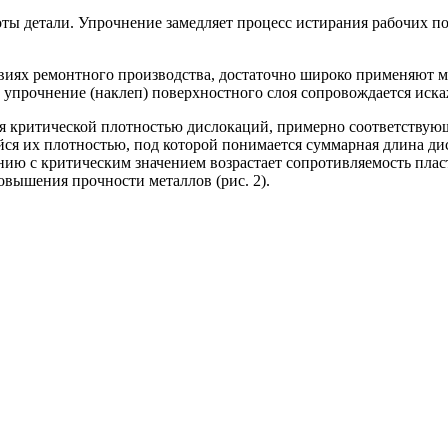
ы детали. Упрочнение замедляет процесс истирания рабочих пов
овиях ремонтного производства, достаточно широко применяют 
упрочнение (наклеп) поверхностного слоя сопровождается иска
ся критической плотностью дислокаций, примерно соответствую
я их плотностью, под которой понимается суммарная длина дис
ю с критическим значением возрастает сопротивляемость пласти
вышения прочности металлов (рис. 2).