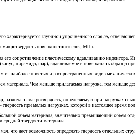
его характеризуется глубиной упрочненного слоя
hэ
, отвечающег
я микротвердость поверхностного слоя, МПа.
я его сопротивление пластическому вдавливанию индентора. Ин
(конус, пирамида, шар), вдавливаемое в поверхность образца пр
им из наиболее простых и распространенных видов механически
м материала. Чем меньше прилагаемая нагрузка, тем меньше деф
р, различают макротвердость, определяемую при нагрузках свыш
 твердость при малых нагрузках, которой в настоящее время пол
большой объем материала, значительно превышающий объем отд
и средней твердости материала.
 мал, что дает возможность определять твердость отдельных ст