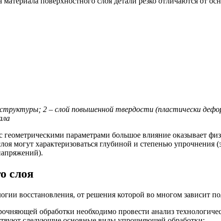
а материала поверхностного слоя детали резко отличаются от осно
структуры; 2 – слой повышенной твердости (пластически дефор
ала
 с геометрическими параметрами большое влияние оказывает физ
оя могут характеризоваться глубиной и степенью упрочнения (
напряжений).
о слоя
огии восстановления, от решения которой во многом зависит по
рочняющей обработки необходимо провести анализ технологиче
ствуют следующие основные виды упрочняющей обработки: