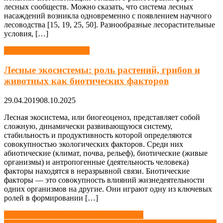
лесных сообществ. Можно сказать, что система лесных
насаждений возникла одновременно с появлением научного
лесоводства [15, 19, 25, 50]. Разнообразные лесорастительные
условия, […]
Лесная промышленность
Лесные экосистемы: роль растений, грибов и
животных как биотических факторов
29.04.2019
08.10.2025
Лесная экосистема, или биогеоценоз, представляет собой
сложную, динамически развивающуюся систему,
стабильность и продуктивность которой определяются
совокупностью экологических факторов. Среди них
абиотические (климат, почва, рельеф), биотические (живые
организмы) и антропогенные (деятельность человека)
факторы находятся в неразрывной связи. Биотические
факторы — это совокупность влияний жизнедеятельности
одних организмов на другие. Они играют одну из ключевых
ролей в формировании […]
Навигация
Лес. Типы, виды и классификация лесов