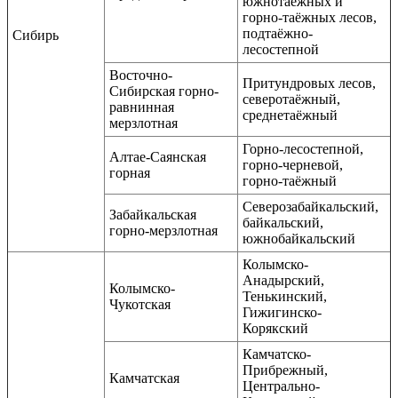
южнотаёжных и
горно-таёжных лесов,
подтаёжно-
Сибирь
лесостепной
Восточно-
Притундровых лесов,
Сибирская горно-
северотаёжный,
равнинная
среднетаёжный
мерзлотная
Горно-лесостепной,
Алтае-Саянская
горно-черневой,
горная
горно-таёжный
Северозабайкальский,
Забайкальская
байкальский,
горно-мерзлотная
южнобайкальский
Колымско-
Анадырский,
Колымско-
Тенькинский,
Чукотская
Гижигинско-
Корякский
Камчатско-
Прибрежный,
Камчатская
Центрально-