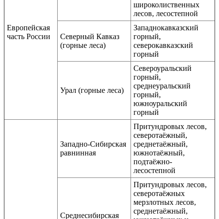
широколиственных
лесов,
лесостепной
Европейская
Западнокавказский
часть России
Северный Кавказ
горный,
(горные леса)
северокавказский
горный
Североуральский
горный,
среднеуральский
Урал (горные леса)
горный,
южноуральский
горный
Притундровых лесов,
северотаёжный,
Западно-Сибирская
среднетаёжный,
равнинная
южнотаёжный,
подтаёжно-
лесостепной
Притундровых лесов,
северотаёжных
мерзлотных лесов,
среднетаёжный,
Среднесибирская