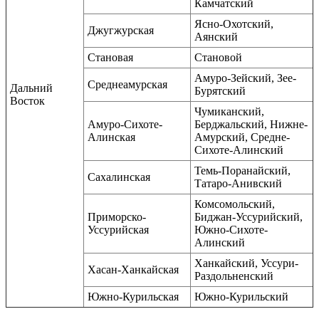
Камчатский
Ясно-Охотский,
Джугжурская
Аянский
Становая
Становой
Амуро-Зейский, Зее-
Среднеамурская
Дальний
Бурятский
Восток
Чумиканский,
Амуро-Сихоте-
Берджальский, Нижне-
Алинская
Амурский, Средне-
Сихоте-Алинский
Темь-Поранайский,
Сахалинская
Татаро-Анивский
Комсомольский,
Приморско-
Биджан-Уссурийский,
Уссурийская
Южно-Сихоте-
Алинский
Ханкайский, Уссури-
Хасан-Ханкайская
Раздольненский
Южно-Курильская
Южно-Курильский