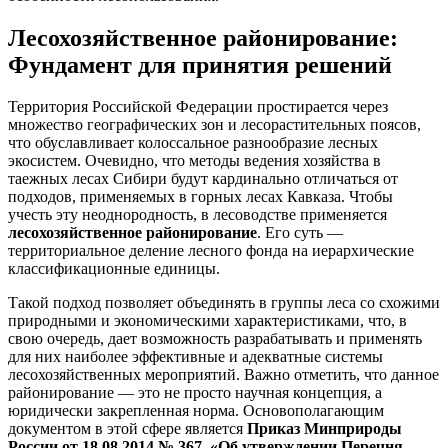
Лесохозяйственное районирование:
Фундамент для принятия решений
Территория Российской Федерации простирается через
множество географических зон и лесорастительных поясов,
что обуславливает колоссальное разнообразие лесных
экосистем. Очевидно, что методы ведения хозяйства в
таежных лесах Сибири будут кардинально отличаться от
подходов, применяемых в горных лесах Кавказа. Чтобы
учесть эту неоднородность, в лесоводстве применяется
лесохозяйственное районирование
. Его суть —
территориальное деление лесного фонда на иерархические
классификационные единицы.
Такой подход позволяет объединять в группы леса со схожими
природными и экономическими характеристиками, что, в
свою очередь, дает возможность разрабатывать и применять
для них наиболее эффективные и адекватные системы
лесохозяйственных мероприятий. Важно отметить, что данное
районирование — это не просто научная концепция, а
юридически закрепленная норма. Основополагающим
документом в этой сфере является
Приказ Минприроды
России от 18.08.2014 № 367 «Об утверждении Перечня