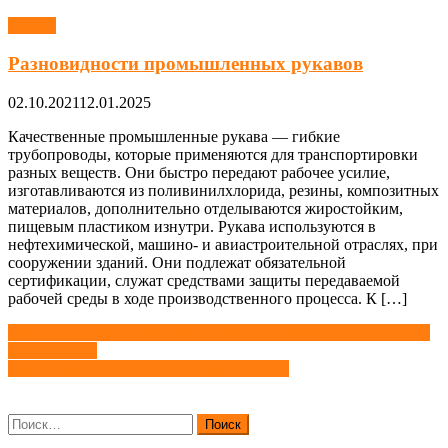
Здания
Разновидности промышленных рукавов
02.10.2021
12.01.2025
Качественные промышленные рукава — гибкие
трубопроводы, которые применяются для транспортировки
разных веществ. Они быстро передают рабочее усилие,
изготавливаются из поливинилхлорида, резины, композитных
материалов, дополнительно отделываются жиростойким,
пищевым пластиком изнутри. Рукава используются в
нефтехимической, машино- и авиастроительной отраслях, при
сооружении зданий. Они подлежат обязательной
сертификации, служат средствами защиты передаваемой
рабочей среды в ходе производственного процесса. К […]
Навигация
Методы обследования технического состояния строительных
конструкций
по
Мониторинг строительных конструкций
записям
Найти: