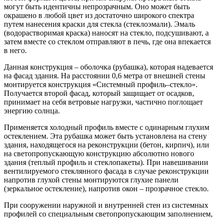
могут быть идентичны непрозрачным. Оно может быть
окрашено в любой цвет из достаточно широкого спектра
путем нанесения краски для стекла (стеклоэмали). Эмаль
(водорастворимая краска) наносят на стекло, подсушивают, а
затем вместе со стеклом отправляют в печь, где она впекается
в него.
Данная конструкция – оболочка (рубашка), которая надевается
на фасад здания. На расстоянии 0,6 метра от внешней стены
монтируется конструкция «Системный профиль–стекло».
Получается второй фасад, который защищает от осадков,
принимает на себя ветровые нагрузки, частично поглощает
энергию солнца.
Применяется холодный профиль вместе с одинарным глухим
остеклением. Эта рубашка может быть установлена на стену
здания, находящегося на реконструкции (бетон, кирпич), или
на светопропускающую конструкцию абсолютно нового
здания (теплый профиль и стеклопакеты). При навешивании
вентилируемого стеклянного фасада в случае реконструкции
напротив глухой стены монтируются глухие панели
(зеркальное остекление), напротив окон – прозрачное стекло.
При сооружении наружной и внутренней стен из системных
профилей со специальным светопропускающим заполнением,