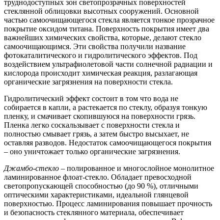
труднодоступных зон светопрозрачных поверхностей
стеклянной облицовки высотных сооружений. Основной
частью самоочищающегося стекла является тонкое прозрачное
покрытие оксидом титана. Поверхность покрытия имеет два
важнейших химических свойства, которые, делают стекло
самоочищающимся. Эти свойства получили название
фотокаталитического и гидролитического эффектов. Под
воздействием ультрафиолетовой части солнечной радиации и
кислорода происходит химическая реакция, разлагающая
органические загрязнения на поверхности стекла.
Гидролитический эффект состоит в том что вода не
собирается в капли, а растекается по стеклу, образуя тонкую
пленку, и смачивает скопившуюся на поверхности грязь.
Пленка легко соскальзывает с поверхности стекла и
полностью смывает грязь, а затем быстро высыхает, не
оставляя разводов. Недостаток самоочищающегося покрытия
– оно уничтожает только органические загрязнения.
Джамбо-стекло
– полированное и многослойное монолитное
ламинированное флоат-стекло. Обладает превосходной
светопропускающей способностью (до 90 %), отличными
оптическими характеристиками, идеальной глянцевой
поверхностью. Процесс ламинирования повышает прочность
и безопасность стеклянного материала, обеспечивает