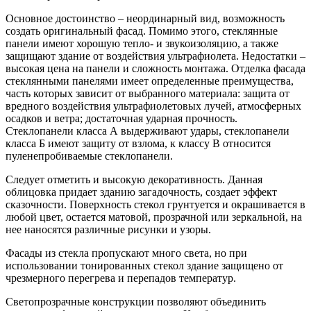
Основное достоинство – неординарный вид, возможность
создать оригинальный фасад. Помимо этого, стеклянные
панели имеют хорошую тепло- и звукоизоляцию, а также
защищают здание от воздействия ультрафиолета. Недостатки –
высокая цена на панели и сложность монтажа. Отделка фасада
стеклянными панелями имеет определенные преимущества,
часть которых зависит от выбранного материала: защита от
вредного воздействия ультрафиолетовых лучей, атмосферных
осадков и ветра; достаточная ударная прочность.
Стеклопанели класса А выдерживают удары, стеклопанели
класса Б имеют защиту от взлома, к классу В относится
пуленепробиваемые стеклопанели.
Следует отметить и высокую декоративность. Данная
облицовка придает зданию загадочность, создает эффект
сказочности. Поверхность стекол грунтуется и окрашивается в
любой цвет, остается матовой, прозрачной или зеркальной, на
нее наносятся различные рисунки и узоры.
Фасады из стекла пропускают много света, но при
использовании тонированных стекол здание защищено от
чрезмерного перегрева и перепадов температур.
Светопрозрачные конструкции позволяют объединить