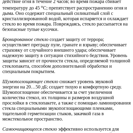
действие огня в течение 2 часов; во время пожара сбивает
о
температуру до 45
С; препятствует распространению огня и
дыма. Оно содержит специальный силикатный слой с
кристаллизированной водой, которая испаряется и охлаждает
стекло во время пожара. Повреждаясь, стекло рассыпается на
безопасные тупые кусочки.
Бронированное стекло
создает защиту от террора;
осуществляет преграду пуле, гранате и взрыву; обеспечивает
страховку от случайного внешнего удара; обеспечивает
надежную защиту в ситуации стихийного бедствия. Уровень
защиты зависит от прочности стекла, определяемой толщиной
стеклопакета, способом дополнительной обработки и
специальным покрытием.
Шумопоглощающее стекло
снижает уровень звуковой
энергии на 20…50 дБ; создает тихую и комфортную среду.
Шумопоглощение обеспечивается за счет увеличения
количества стекол, их толщины и размеров воздушной
прослойки в стеклопакете, а также с помощью ламинирования
стекла специальными звукопоглощающими пленками,
тщательной герметизации стыков, закачкой газа в
межстекольное пространство.
Самоочищающееся стекло
эффективно используется для