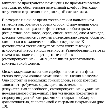
внутреннее пространство помещения не просматриваемым
снаружи, но обеспечивает визуальный комфорт благодаря
отсутствию отражения света, который слепит глаза.
В вечернее и ночное время стекло с таким напылением
выглядит как обычное с обеих сторон. Отражающий слой
наносится на поверхность флоатстекла любого цвета
(бесцветное, бронзовое, серое, синее, зеленое) слоем оксидов,
которые, соединяясь с горячей поверхностью стекла, образуют
химически и механически стойкое соединение. К
достоинствам стекла следует отнести также высокую
износоустойчивость и долговечность. Разнообразная цветовая
гамма и высокие солнцезащитные свойства
(светопропускание 8…40 %) повышают декоративность
архитектурной формы.
Мягкое покрытие
на основе серебра наносится на флоат-
стекло методом ионно-плазменного напыления в вакууме.
Оно состоит из нескольких тонких слоев, выбор которых
зависит от требуемых характеристик остекления
(излучательная способность, светопропускание и удаление
нежелательного отражения). При установке покрытием в
сторону воздушной камеры, мягкие покрытия обладают
долговечностью, сопоставимой с твердыми покрытиями (рис.
10).