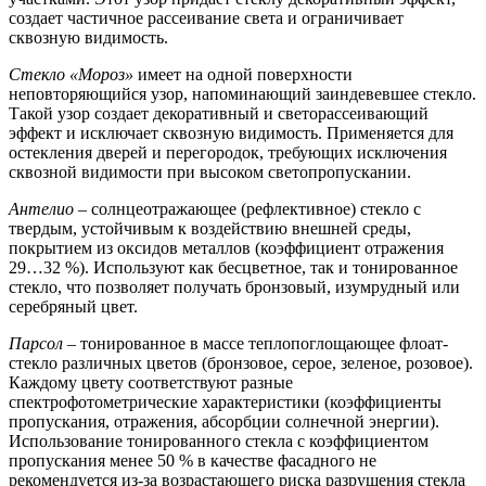
создает частичное рассеивание света и ограничивает
сквозную видимость.
Стекло «Мороз»
имеет на одной поверхности
неповторяющийся узор, напоминающий заиндевевшее стекло.
Такой узор создает декоративный и светорассеивающий
эффект и исключает сквозную видимость. Применяется для
остекления дверей и перегородок, требующих исключения
сквозной видимости при высоком светопропускании.
Антелио
– солнцеотражающее (рефлективное) стекло с
твердым, устойчивым к воздействию внешней среды,
покрытием из оксидов металлов (коэффициент отражения
29…32 %). Используют как бесцветное, так и тонированное
стекло, что позволяет получать бронзовый, изумрудный или
серебряный цвет.
Парсол
– тонированное в массе теплопоглощающее флоат-
стекло различных цветов (бронзовое, серое, зеленое, розовое).
Каждому цвету соответствуют разные
спектрофотометрические характеристики (коэффициенты
пропускания, отражения, абсорбции солнечной энергии).
Использование тонированного стекла с коэффициентом
пропускания менее 50 % в качестве фасадного не
рекомендуется из-за возрастающего риска разрушения стекла