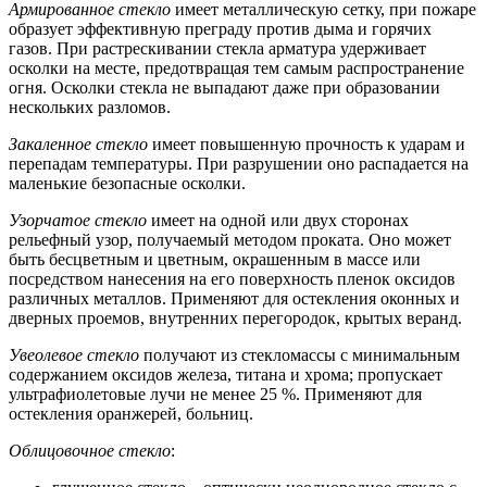
Армированное стекло
имеет металлическую сетку, при пожаре
образует эффективную преграду против дыма и горячих
газов. При растрескивании стекла арматура удерживает
осколки на месте, предотвращая тем самым распространение
огня. Осколки стекла не выпадают даже при образовании
нескольких разломов.
Закаленное стекло
имеет повышенную прочность к ударам и
перепадам температуры. При разрушении оно распадается на
маленькие безопасные осколки.
Узорчатое стекло
имеет на одной или двух сторонах
рельефный узор, получаемый методом проката. Оно может
быть бесцветным и цветным, окрашенным в массе или
посредством нанесения на его поверхность пленок оксидов
различных металлов. Применяют для остекления оконных и
дверных проемов, внутренних перегородок, крытых веранд.
Увеолевое стекло
получают из стекломассы с минимальным
содержанием оксидов железа, титана и хрома; пропускает
ультрафиолетовые лучи не менее 25 %. Применяют для
остекления оранжерей, больниц.
Облицовочное стекло
: