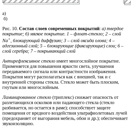
а)
б)
Рис. 10.
Состав слоев современных покрытий
:
а) твердое
покрытие; б) мягкое покрытие. 1 – флоат-стекло; 2 – слой
+
Na
, блокирующий диффузию; 3 – слой оксида олова; 4 –
адгезионный слой; 5 – блокирующие (фиксирующие) слои; 6 –
слой серебра; 7 – покрывающий слой
Антирефлексивное стекло
имеет многослойное покрытие.
Применяется для повышения яркости света, улучшения
передаваемого сигнала или контрастности изображения.
Покрытия могут располагаться как с внешней, так и с
внутренней стороны стекла. Стекло может быть плоским,
гнутым или многослойным.
Ламинированное стекло
(триплекс) снижает опасность от
разлетающихся осколков или падающего стекла (стекло
разбивается, но остается в раме); способствует защите
помещения от вредного воздействия ультрафиолетовых лучей
(предохраняет от выгорания мебель, обои и др.); обеспечивает
звукоизоляцию.