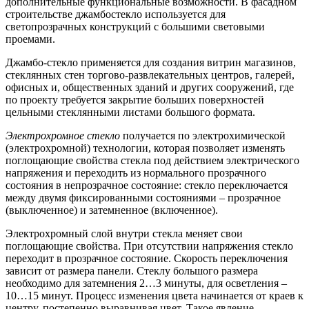
дополнительные функциональные возможности. В фасадном
строительстве джамбостекло используется для
светопрозрачных конструкций с большими световыми
проемами.
Джамбо-стекло применяется для создания витрин магазинов,
стеклянных стен торгово-развлекательных центров, галерей,
офисных и, общественных зданий и других сооружений, где
по проекту требуется закрытие больших поверхностей
цельными стеклянными листами большого формата.
Электрохромное стекло
получается по электрохимической
(электрохромной) технологии, которая позволяет изменять
поглощающие свойства стекла под действием электрического
напряжения и переходить из нормального прозрачного
состояния в непрозрачное состояние: стекло переключается
между двумя фиксированными состояниями – прозрачное
(выключенное) и затемненное (включенное).
Электрохромный слой внутри стекла меняет свои
поглощающие свойства. При отсутствии напряжения стекло
переходит в прозрачное состояние. Скорость переключения
зависит от размера панели. Стеклу большого размера
необходимо для затемнения 2…3 минуты, для осветления –
10…15 минут. Процесс изменения цвета начинается от краев к
центру, постепенно выравнивая цвет. Такое явление