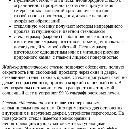
глушенное стекло – оптически неоднородное стекло с
ограниченной прозрачностью за счет присутствия
гетерогенных включений кристаллического или
газообразного происхождения, а также наличия
аморфных образований;
стеклянную мозаику получают методом непрерывного
проката из глушенной и цветной стекломассы;
стекломрамор (марблит) – облицовочные плитки,
имитирующие мрамор, изготовляют методом проката с
последующей термообработкой. Стекломрамор
изготовляют одноцветным или с имитацией рисунка
природного камня, с гладкой лицевой поверхностью.
Жидкокристаллическое стекло
позволяет обеспечить полную
секретность или свободный просмотр через окна и двери,
стеклянные стены и окна в крыше. Стекло пропускает свет, но
делает его рассеянным, приглушая яркий солнечный свет. В
непрозрачном состоянии, стекло распространяет прямой
солнечный свет и устраняет 99 % ультрафиолетовых лучей.
Стекло «Метелица»
изготовляется с зеркальным
алюминиевым покрытием. Оно применяется для остекления
внутренних и наружных дверей, устройства перегородок. На
поверхности стекла имеется волнообразный
неповторяющийся узор с матовыми выступающими
участками. Этот узор придает стеклу декоративный эффект,