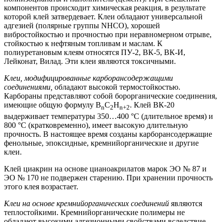
компонентов происходит химическая реакция, в результате
которой клей затвердевает. Клеи обладают универсальной
адгезией (полярные группы NНСО), хорошей
вибростойкостью и прочностью при неравномерном отрыве,
стойкостью к нефтяным топливам и маслам. К
полиуретановым клеям относятся ПУ-2, ВК-5, ВК-И,
Лейконат, Вилад. Эти клеи являются токсичными.
Клеи, модифицированные карборансодержащими
соединениями,
обладают высокой термостойкостью.
Карбораны представляют собой борорганические соединения,
имеющие общую формулу B
C
H
. Клей ВК-20
n
2
n+2
выдерживает температуры 350…400 °С (длительное время) и
800 °С (кратковременно), имеет высокую длительную
прочность. В настоящее время созданы карборансодержащие
фенольные, эпоксидные, кремнийорганические и другие
клеи.
Клей циакрин на основе цианоакрилатов марок ЭО № 87 и
ЭО № 170 не подвержен старению. При хранении прочность
этого клея возрастает.
Клеи на основе кремнийорганических соединений
являются
теплостойкими. Кремнийорганические полимеры не
обладают высокими адгезионными свойствами вследствие