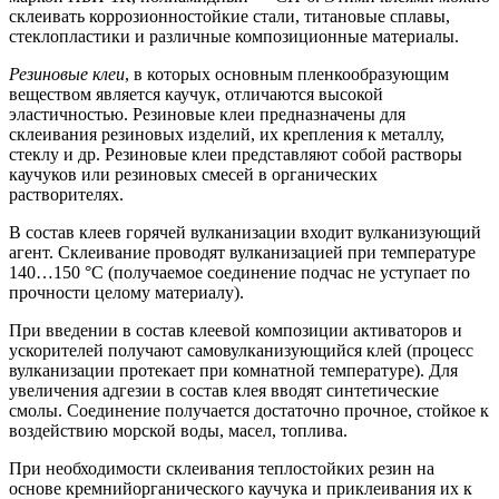
склеивать коррозионностойкие стали, титановые сплавы,
стеклопластики и различные композиционные материалы.
Резиновые клеи
, в которых основным пленкообразующим
веществом является каучук, отличаются высокой
эластичностью. Резиновые клеи предназначены для
склеивания резиновых изделий, их крепления к металлу,
стеклу и др. Резиновые клеи представляют собой растворы
каучуков или резиновых смесей в органических
растворителях.
В состав клеев горячей вулканизации входит вулканизующий
агент. Склеивание проводят вулканизацией при температуре
140…150 °С (получаемое соединение подчас не уступает по
прочности целому материалу).
При введении в состав клеевой композиции активаторов и
ускорителей получают самовулканизующийся клей (процесс
вулканизации протекает при комнатной температуре). Для
увеличения адгезии в состав клея вводят синтетические
смолы. Соединение получается достаточно прочное, стойкое к
воздействию морской воды, масел, топлива.
При необходимости склеивания теплостойких резин на
основе кремнийорганического каучука и приклеивания их к