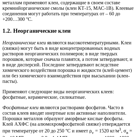
металлам применяют клеи, содержащие в своем составе
кремнийорганические смолы (клеи КТ-15, МАС-1В). Клеевые
соединения могут работать при температурах от – 60 до
+200…300 °С.
1.2. Неорганические клеи
Неорганические клеи
являются высокотемпературными. Клеи
(связки) могут быть в виде концентрированных водных
растворов неорганических полимеров; в виде твердых
порошков, которые сначала плавятся, а потом затвердевают, и
в виде дисперсий. Последние затвердевают вследствие
химического воздействия порошка и жидкости (клей-цемент)
или без химического взаимодействия при высыхании (клеи-
пасты).
Применяют следующие виды неорганических клеев:
фосфатные, керамические, силикатные.
Фосфатные клеи
являются растворами фосфатов. Часто в
состав клеев вводят инертные или активные наполнители.
Порошки металлов образуют аморфные кислые фосфаты.
Клей АХФС (на алюмохромфосфатной связке) отверждается
3
при температуре от 20 до 250 °С и имеет ρ
= 1520 кг/м
, σ
=
v
в