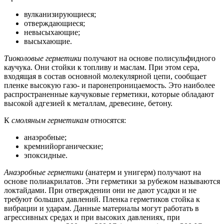
вулканизирующиеся;
отверждающиеся;
невысыхающие;
высыхающие.
Тиоколовые герметики
получают на основе полисульфидного
каучука. Они стойки к топливу и маслам. При этом сера,
входящая в состав основной молекулярной цепи, сообщает
пленке высокую газо- и паронепроницаемость. Это наиболее
распространенные каучуковые герметики, которые обладают
высокой адгезией к металлам, древесине, бетону.
К
смоляным герметикам
относятся:
анаэробные;
кремнийорганические;
эпоксидные.
Анаэробные герметики
(анатерм и унигерм) получают на
основе полиакрилатов. Эти герметики за рубежом называются
локтайдами. При отверждении они не дают усадки и не
требуют больших давлений. Пленка герметиков стойка к
вибрации и ударам. Данные материалы могут работать в
агрессивных средах и при высоких давлениях, при