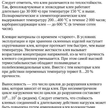
Следует отметить, что клеи различаются по теплостойкости.
Так, фенолокаучуковые и эпоксидные клеи работают
длительно (до 30 000 ч) при температуре 150 °С и выше.
Полиароматические и элементоорганические клеи
выдерживают температуру 200…400 °С в течение 2 000 часов;
карборансодержащие клеи — до 600 °С (в течение сотен
часов).
Клеящие материалы со временем «стареют». В условиях
эксплуатации и при хранении склеенных изделий наступает
охрупчивание клея, которое протекает тем быстрее, чем выше
температура. Увеличение жесткости клея вызывает
возрастание концентрации напряжений, из-за чего прочность
клеевого соединения уменьшается. При этом самой высокой
термостабильностью обладают полиамидные и
полибензимидазольные клеи. Вместе с тем некоторые клеи
при действии переменных температур теряют 8…20 %
прочности.
Выносливость — это число циклов до разрушения клеевого
шва, которая зависит от вида клея. При несимметричном
цикле нагружения число циклов до разрушения составляет
6
7
10
…10
(в среднем). Следует отметить, что стойкость
клеевых соединений к длительному действию нагрузок может
быть повышена путем армирования клея волокнистыми