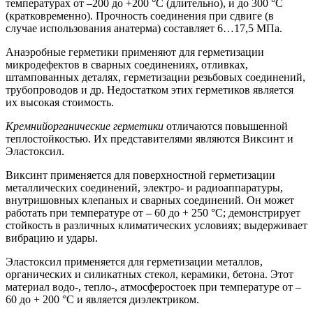
температурах от –200 до +200 °С (длительно), и до 300 °С
(кратковременно). Прочность соединения при сдвиге (в
случае использования анатерма) составляет 6…17,5 МПа.
Анаэробные герметики применяют для герметизации
микродефектов в сварных соединениях, отливках,
штампованных деталях, герметизации резьбовых соединений,
трубопроводов и др. Недостатком этих герметиков является
их высокая стоимость.
Кремнийорганические герметики
отличаются повышенной
теплостойкостью. Их представителями являются Виксинт и
Эластоксил.
Виксинт применяется для поверхностной герметизации
металлических соединений, электро- и радиоаппаратуры,
внутришовных клепаных и сварных соединений. Он может
работать при температуре от – 60 до + 250 °С; демонстрирует
стойкость в различных климатических условиях; выдерживает
вибрацию и удары.
Эластоксил применяется для герметизации металлов,
органических и силикатных стекол, керамики, бетона. Этот
материал водо-, тепло-, атмосферостоек при температуре от –
60 до + 200 °С и является диэлектриком.