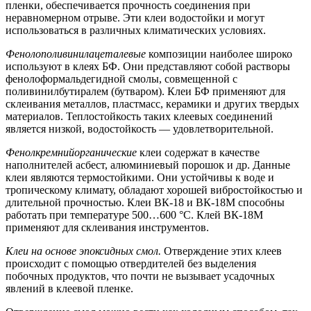
пленки, обеспечивается прочность соединения при
неравномерном отрыве. Эти клеи водостойки и могут
использоваться в различных климатических условиях.
Фенолополивинилацеталевые
композиции наиболее широко
используют в клеях БФ. Они представляют собой растворы
фенолоформальдегидной смолы, совмещенной с
поливинилбутиралем (бутваром). Клеи БФ применяют для
склеивания металлов, пластмасс, керамики и других твердых
материалов. Теплостойкость таких клеевых соединений
является низкой, водостойкость — удовлетворительной.
Фенолкремнийорганические
клеи содержат в качестве
наполнителей асбест, алюминиевый порошок и др. Данные
клеи являются термостойкими. Они устойчивы к воде и
тропическому климату, обладают хорошей вибростойкостью и
длительной прочностью. Клеи ВК-18 и ВК-18М способны
работать при температуре 500…600 °С. Клей ВК-18М
применяют для склеивания инструментов.
Клеи на основе эпоксидных смол.
Отверждение этих клеев
происходит с помощью отвердителей без выделения
побочных продуктов, что почти не вызывает усадочных
явлений в клеевой пленке.