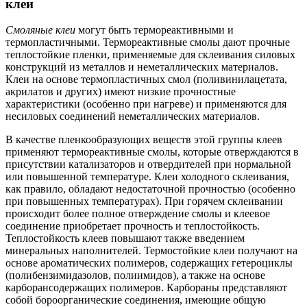
клеи
Смоляные клеи
могут быть термореактивными и
термопластичными. Термореактивные смолы дают прочные
теплостойкие пленки, применяемые для склеивания силовых
конструкций из металлов и неметаллических материалов.
Клеи на основе термопластичных смол (поливинилацетата,
акрилатов и других) имеют низкие прочностные
характеристики (особенно при нагреве) и применяются для
несиловых соединений неметаллических материалов.
В качестве пленкообразующих веществ этой группы клеев
применяют термореактивные смолы, которые отверждаются в
присутствии катализаторов и отвердителей при нормальной
или повышенной температуре. Клеи холодного склеивания,
как правило, обладают недостаточной прочностью (особенно
при повышенных температурах). При горячем склеивании
происходит более полное отверждение смолы и клеевое
соединение приобретает прочность и теплостойкость.
Теплостойкость клеев повышают также введением
минеральных наполнителей. Термостойкие клеи получают на
основе ароматических полимеров, содержащих гетероциклы
(полибензимидазолов, полиимидов), а также на основе
карборансодержащих полимеров. Карбораны представляют
собой бороорганические соединения, имеющие общую