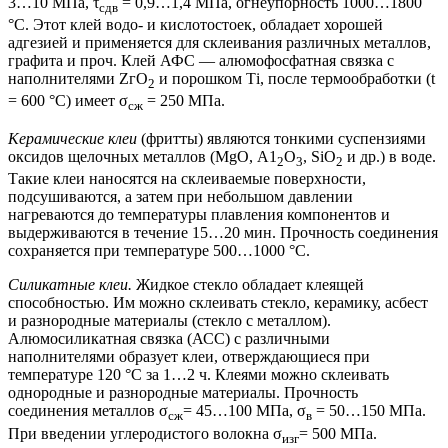
3…10 МПа, τ
= 0,9…1,4 МПа, огнеупорность 1000…1800
сдв
°С. Этот клей водо- и кислотостоек, обладает хорошей
адгезией и применяется для склеивания различных металлов,
графита и проч. Клей АФС — алюмофосфатная связка с
наполнителями ZгО
и порошком Тi, после термообработки (t
2
= 600 °С) имеет σ
= 250 МПа.
сж
Керамические клеи
(фритты) являются тонкими суспензиями
оксидов щелочных металлов (МgО, А1
О
, SiO
и др.) в воде.
2
3
2
Такие клеи наносятся на склеиваемые поверхности,
подсушиваются, а затем при небольшом давлении
нагреваются до температуры плавления компонентов и
выдерживаются в течение 15…20 мин. Прочность соединения
сохраняется при температуре 500…1000 °С.
Силикатные клеи.
Жидкое стекло обладает клеящей
способностью. Им можно склеивать стекло, керамику, асбест
и разнородные материалы (стекло с металлом).
Алюмосиликатная связка (АСС) с различными
наполнителями образует клеи, отверждающиеся при
температуре 120 °С за 1…2 ч. Клеями можно склеивать
однородные и разнородные материалы. Прочность
соединения металлов σ
= 45…100 МПа, σ
= 50…150 МПа.
сж
в
При введении углеродистого волокна σ
= 500 МПа.
изг