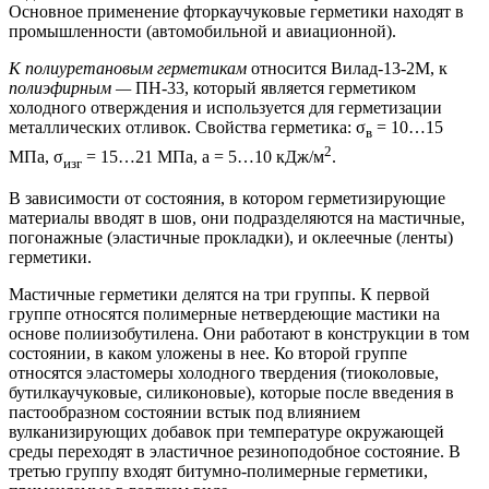
Основное применение фторкаучуковые герметики находят в
промышленности (автомобильной и авиационной).
К полиуретановым герметикам
относится Вилад-13-2М, к
полиэфирным —
ПН-33, который является герметиком
холодного отверждения и используется для герметизации
металлических отливок. Свойства герметика: σ
= 10…15
в
2
МПа, σ
= 15…21 МПа, а = 5…10 кДж/м
.
изг
В зависимости от состояния, в котором герметизирующие
материалы вводят в шов, они подразделяются на мастичные,
погонажные (эластичные прокладки), и оклеечные (ленты)
герметики.
Мастичные герметики делятся на три группы. К первой
группе относятся полимерные нетвердеющие мастики на
основе полиизобутилена. Они работают в конструкции в том
состоянии, в каком уложены в нее. Ко второй группе
относятся эластомеры холодного твердения (тиоколовые,
бутилкаучуковые, силиконовые), которые после введения в
пастообразном состоянии встык под влиянием
вулканизирующих добавок при температуре окружающей
среды переходят в эластичное резиноподобное состояние. В
третью группу входят битумно-полимерные герметики,