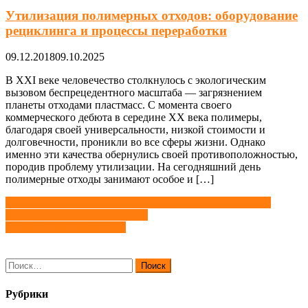
Утилизация полимерных отходов: оборудование
рециклинга и процессы переработки
09.12.2018
09.10.2025
В XXI веке человечество столкнулось с экологическим
вызовом беспрецедентного масштаба — загрязнением
планеты отходами пластмасс. С момента своего
коммерческого дебюта в середине XX века полимеры,
благодаря своей универсальности, низкой стоимости и
долговечности, проникли во все сферы жизни. Однако
именно эти качества обернулись своей противоположностью,
породив проблему утилизации. На сегодняшний день
полимерные отходы занимают особое и […]
Навигация
Экономика и технологии пластмасс в машиностроении:
Преимущества и ограничения
по
Керамические материалы
записям
Найти:
Рубрики