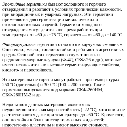
Эпоксидные герметики
бывают холодного и горячего
отверждения и работают в условиях тропической влажности,
при вибрационных и ударных нагрузках. Эти герметики
применяются для герметизации металлических и
стеклопластиковых изделий. Герметики холодного
отверждения могут длительное время работать при
температурах от –60 до +75 °С, горячего — от –60 до +140 °С.
Фторкаучуковые
герметики относятся к каучуково-смоляным.
Они тепло-, масло-, топливостойки и работают в агрессивных
средах. Основой этих герметиков служат низко- и
среднемолекулярные каучуки (Ф-4Д, СКФ-26 и др.), которые
имеют исключительно высокие герметизирующие свойства,
кислото- и паростойкость.
Эти материалы не горят и могут работать при температурах
250 °С (длительно) и 300 °С (100…200 часов). Такие
герметики выпускаются под марками СКФ-260НМ,
СКФ-260НМ-2 и др.
Недостатком данных материалов является их
неудовлетворительная морозостойкость (–22 °С), хотя они и не
растрескиваются даже при температуре до –60 °С. Кроме того,
они нестойки к большинству тормозных жидкостей;
недостаточно пластичны и имеют высокую стоимость.