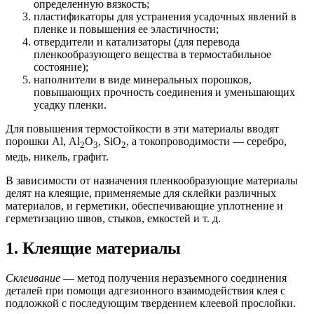
определенную вязкость;
пластификаторы для устранения усадочных явлений в
пленке и повышения ее эластичности;
отвердители и катализаторы (для перевода
пленкообразующего вещества в термостабильное
состояние);
наполнители в виде минеральных порошков,
повышающих прочность соединения и уменьшающих
усадку пленки.
Для повышения термостойкости в эти материалы вводят
порошки Аl, Аl
О
, SiO
, а токопроводимости — серебро,
2
3
2
медь, никель, графит.
В зависимости от назначения пленкообразующие материалы
делят на клеящие, применяемые для склейки различных
материалов, и герметики, обеспечивающие уплотнение и
герметизацию швов, стыков, емкостей и т. д.
1. Клеящие материалы
Склеивание
— метод получения неразъемного соединения
деталей при помощи адгезионного взаимодействия клея с
подложкой с последующим твердением клеевой прослойки.