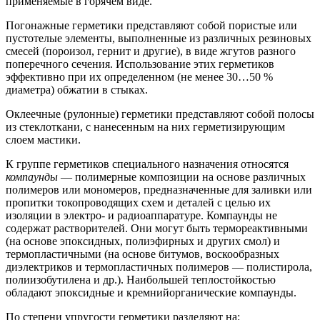
применяемые в горячем виде.
Погонажные герметики представляют собой пористые или
пустотелые элементы, выполненные из различных резиновых
смесей (пороизол, гернит и другие), в виде жгутов разного
поперечного сечения. Использование этих герметиков
эффективно при их определенном (не менее 30…50 %
диаметра) обжатии в стыках.
Оклеечные (рулонные) герметики представляют собой полосы
из стеклоткани, с нанесенным на них герметизирующим
слоем мастики.
К группе герметиков специального назначения относятся
компаунды
— полимерные композиции на основе различных
полимеров или мономеров, предназначенные для заливки или
пропитки токопроводящих схем и деталей с целью их
изоляции в электро- и радиоаппаратуре. Компаунды не
содержат растворителей. Они могут быть термореактивными
(на основе эпоксидных, полиэфирных и других смол) и
термопластичными (на основе битумов, воскообразных
диэлектриков и термопластичных полимеров — полистирола,
полиизобутилена и др.). Наибольшей теплостойкостью
обладают эпоксидные и кремнийорганические компаунды.
По степени упругости герметики разделяют на: