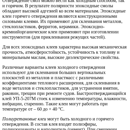
Отверждение смол можно вести как холодным способом, так
и горячим. В результате полярности эпоксидные смолы
обладают высокой адгезией ко всем материалам. Эпоксидные
клеи горячего отверждения являются конструкционными
силовыми клеями. Их применяют для склеивания металлов,
стеклопластиков, ферритов, керамики. Эпоксидно-
кремнийорганические клеи применяют при изготовлении
инструментов (для приклеивания режущих частей).
Для всех эпоксидных клеев характерна высокая механическая
прочность, атмосферостойкость, устойчивость к топливу и
минеральным маслам, высокие диэлектрические свойства.
Различные варианты клеев холодного отверждения
используют для склеивания больших вертикальных
плоскостей из металлов и пластмасс с различными
коэффициентами теплового расширения, для склеивания в
воде металлов и стеклопластиков, для устранения вмятин,
раковин, трещин при ремонте судов. Быстроотверждающийся
клей УП-5-207М стоек к изменению температуры, влажности,
вибрации, старению. Такие клеи могут работать при
температуре от – 60 до + 40 °С.
Полиуретановые клеи
могут быть холодного и горячего
отверждения. В состав клея входят полиэфиры,
полиизоцианаты и наполнитель (цемент). При смешении