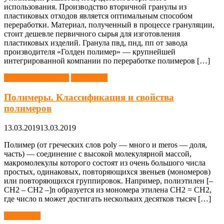
использования. Производство вторичной гранулы из
пластиковых отходов является оптимальным способом
переработки. Материал, полученный в процессе грануляции,
стоит дешевле первичного сырья для изготовления
пластиковых изделий. Гранула пвд, пнд, пп от завода
производителя «Голден полимер» — крупнейшей
интегрированной компании по переработке полимеров […]
Материаловедение
Полимеры
Полимеры. Классификация и свойства
полимеров
13.03.2019
13.03.2019
Полимер (от греческих слов poly — много и meros — доля,
часть) — соединение с высокой молекулярной массой,
макромолекулы которого состоят из очень большого числа
простых, одинаковых, повторяющихся звеньев (мономеров)
или повторяющихся группировок. Например, полиэтилен [–
СН2 – СН2 –]n образуется из мономера этилена СН2 = СН2,
где число n может достигать нескольких десятков тысяч […]
Полимеры