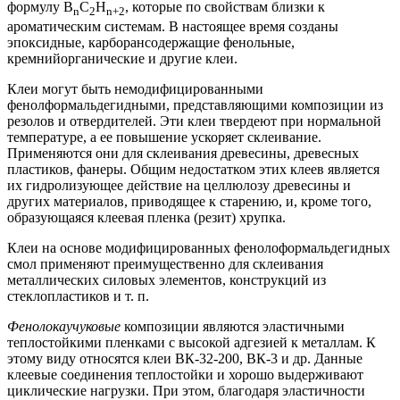
формулу В
С
Н
, которые по свойствам близки к
n
2
n+2
ароматическим системам. В настоящее время созданы
эпоксидные, карборансодержащие фенольные,
кремнийорганические и другие клеи.
Клеи могут быть немодифицированными
фенолформальдегидными, представляющими композиции из
резолов и отвердителей. Эти клеи твердеют при нормальной
температуре, а ее повышение ускоряет склеивание.
Применяются они для склеивания древесины, древесных
пластиков, фанеры. Общим недостатком этих клеев является
их гидролизующее действие на целлюлозу древесины и
других материалов, приводящее к старению, и, кроме того,
образующаяся клеевая пленка (резит) хрупка.
Клеи на основе модифицированных фенолоформальдегидных
смол применяют преимущественно для склеивания
металлических силовых элементов, конструкций из
стеклопластиков и т. п.
Фенолокаучуковые
композиции являются эластичными
теплостойкими пленками с высокой адгезией к металлам. К
этому виду относятся клеи ВК-32-200, ВК-3 и др. Данные
клеевые соединения теплостойки и хорошо выдерживают
циклические нагрузки. При этом, благодаря эластичности