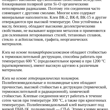
блокирования полярной цепи Si–О органическими
неполярными радикалами. Поэтому эти соединения часто
совмещают с другими смолами. Многие клеи содержат
минеральные наполнители. Клеи ВК-2, ВК-8, ВК-15 и другие
отверждаются при высокой температуре. Они устойчивы к
маслу, бензину, обладают высокими диэлектрическими
свойствами, не вызывают коррозии металлов и применяются
для склеивания легированных стилей, титановых сплавов,
стекло- и асбопластиков, графита, неорганических
материалов.
Клеи на основе поликарборансилоксанов
обладают стойкостью
к термоокислительной деструкции, способны работать при
температурах 600 °С (продолжительное время) и при 1200 °С
(кратковременно), имеют высокую адгезию к различным
материалам.
Клеи на основе гетероциклических полимеров.
Полибензимидазольные и полиамидные клеи обладают
прочностью, высокой стойкостью к деструкции (термической,
термоокислительной и радиационной), химической
стойкостью. Клеевые соединения могут работать в течение
сотен часов при температуре 300 °С, а также при криогенных
температурах. Полибензимидазольный клей выпускают под
маркой ПБИ-1К, полиамидный — СП-6. Этими клеями можно