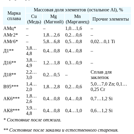
Массовая доля элементов (остальное Al), %
Марка
Cu
Mg
Mn
сплава
Прочие элементы
(Медь)
(Магний)
(Марганец)
АМц*
–
–
1,0…1,6
–
АМг2*
–
1,8…2,6
0,2…0,6
–
АМг6*
–
5,8…6,8
0,5…0,8
0,02…0,1 Ti
3,8…
Д1**
0,4…0,8
0,4…0,8
–
4,8
3,8…
Д16**
1,2…1,8
0,3…0,9
–
4,9
2,2…
Сплав для
Д18**
0,2…0,5
–
3,0
заклепок
1,4…
5,0…7,0 Zn; 0,1…
В95***
1,8…2,8
0,2…0,6
2,0
0,25 Cr
1,8…
АК6***
0,4…0,8
0,4…0,8
0,7…1,2 Si
2,6
3,9…
АК8***
0,4…0,8
0,4…1,0
0,6…1,2 Si
4,8
* Состояние после отжига.
** Состояние после закалки и естественного старения.