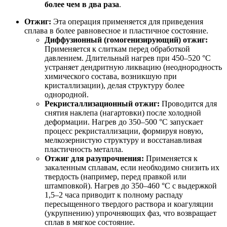
более чем в два раза
.
Отжиг:
Эта операция применяется для приведения
сплава в более равновесное и пластичное состояние.
Диффузионный (гомогенизирующий) отжиг:
Применяется к слиткам перед обработкой
давлением. Длительный нагрев при 450–520 °С
устраняет дендритную ликвацию (неоднородность
химического состава, возникшую при
кристаллизации), делая структуру более
однородной.
Рекристаллизационный отжиг:
Проводится для
снятия наклепа (нагартовки) после холодной
деформации. Нагрев до 350–500 °С запускает
процесс рекристаллизации, формируя новую,
мелкозернистую структуру и восстанавливая
пластичность металла.
Отжиг для разупрочнения:
Применяется к
закаленным сплавам, если необходимо снизить их
твердость (например, перед правкой или
штамповкой). Нагрев до 350–460 °С с выдержкой
1,5–2 часа приводит к полному распаду
пересыщенного твердого раствора и коагуляции
(укрупнению) упрочняющих фаз, что возвращает
сплав в мягкое состояние.