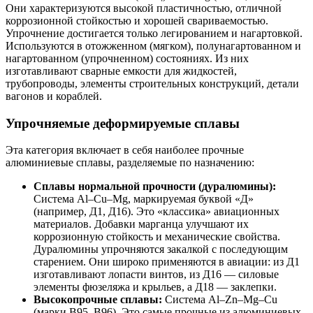
Они характеризуются высокой пластичностью, отличной
коррозионной стойкостью и хорошей свариваемостью.
Упрочнение достигается только легированием и нагартовкой.
Используются в отожженном (мягком), полунагартованном и
нагартованном (упрочненном) состояниях. Из них
изготавливают сварные емкости для жидкостей,
трубопроводы, элементы строительных конструкций, детали
вагонов и кораблей.
Упрочняемые деформируемые сплавы
Эта категория включает в себя наиболее прочные
алюминиевые сплавы, разделяемые по назначению:
Сплавы нормальной прочности (дуралюмины):
Система Al–Cu–Mg, маркируемая буквой «Д»
(например, Д1, Д16). Это «классика» авиационных
материалов. Добавки марганца улучшают их
коррозионную стойкость и механические свойства.
Дуралюмины упрочняются закалкой с последующим
старением. Они широко применяются в авиации: из Д1
изготавливают лопасти винтов, из Д16 — силовые
элементы фюзеляжа и крыльев, а Д18 — заклепки.
Высокопрочные сплавы:
Система Al–Zn–Mg–Cu
(марки В95, В96). Это самые прочные из алюминиевых