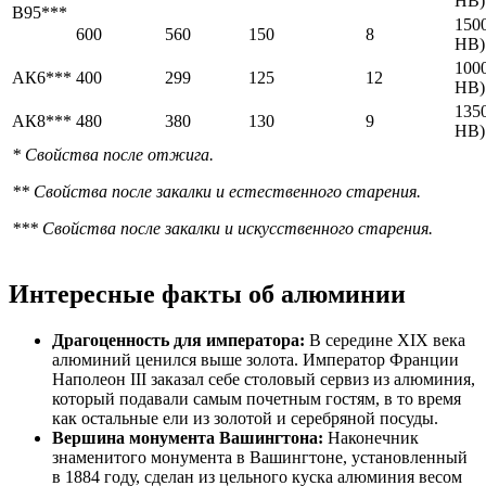
HB)
В95***
1500
600
560
150
8
HB)
1000
АК6***
400
299
125
12
HB)
1350
АК8***
480
380
130
9
HB)
* Свойства после отжига.
** Свойства после закалки и естественного старения.
*** Свойства после закалки и искусственного старения.
Интересные факты об алюминии
Драгоценность для императора:
В середине XIX века
алюминий ценился выше золота. Император Франции
Наполеон III заказал себе столовый сервиз из алюминия,
который подавали самым почетным гостям, в то время
как остальные ели из золотой и серебряной посуды.
Вершина монумента Вашингтона:
Наконечник
знаменитого монумента в Вашингтоне, установленный
в 1884 году, сделан из цельного куска алюминия весом