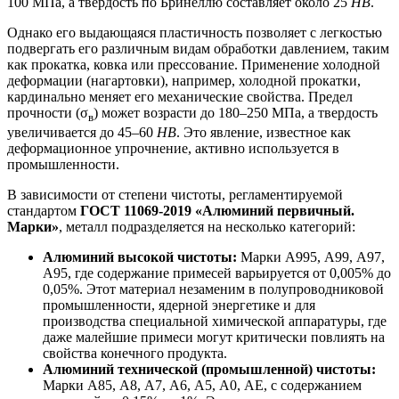
100 МПа, а твердость по Бринеллю составляет около 25
НВ
.
Однако его выдающаяся пластичность позволяет с легкостью
подвергать его различным видам обработки давлением, таким
как прокатка, ковка или прессование. Применение холодной
деформации (нагартовки), например, холодной прокатки,
кардинально меняет его механические свойства. Предел
прочности (σ
) может возрасти до 180–250 МПа, а твердость
в
увеличивается до 45–60
НВ
. Это явление, известное как
деформационное упрочнение, активно используется в
промышленности.
В зависимости от степени чистоты, регламентируемой
стандартом
ГОСТ 11069-2019 «Алюминий первичный.
Марки»
, металл подразделяется на несколько категорий:
Алюминий высокой чистоты:
Марки А995, А99, А97,
А95, где содержание примесей варьируется от 0,005% до
0,05%. Этот материал незаменим в полупроводниковой
промышленности, ядерной энергетике и для
производства специальной химической аппаратуры, где
даже малейшие примеси могут критически повлиять на
свойства конечного продукта.
Алюминий технической (промышленной) чистоты:
Марки А85, А8, А7, А6, А5, А0, АЕ, с содержанием