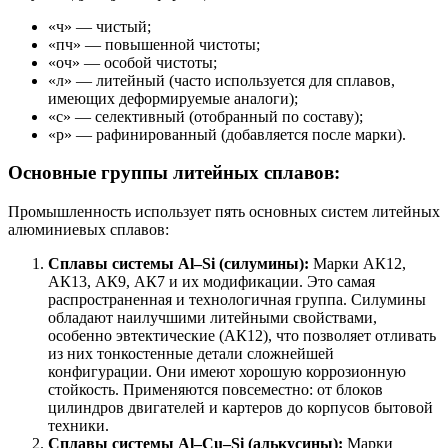
«ч» — чистый;
«пч» — повышенной чистоты;
«оч» — особой чистоты;
«л» — литейный (часто используется для сплавов,
имеющих деформируемые аналоги);
«с» — селективный (отобранный по составу);
«р» — рафинированный (добавляется после марки).
Основные группы литейных сплавов:
Промышленность использует пять основных систем литейных
алюминиевых сплавов:
Сплавы системы Al–Si (силумины):
Марки АК12,
АК13, АК9, АК7 и их модификации. Это самая
распространенная и технологичная группа. Силумины
обладают наилучшими литейными свойствами,
особенно эвтектические (АК12), что позволяет отливать
из них тонкостенные детали сложнейшей
конфигурации. Они имеют хорошую коррозионную
стойкость. Применяются повсеместно: от блоков
цилиндров двигателей и картеров до корпусов бытовой
техники.
Сплавы системы Al–Cu–Si (алькусины):
Марки