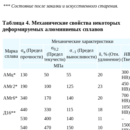
*** Состояние после закалки и искусственного старения.
Таблица 4. Механические свойства некоторых
деформируемых алюминиевых сплавов
Механические характеристики
σ
0,2
σ
(Предел
σ
(Предел
Марка
в
–1
δ, % (Отн.
Н
(Предел
сплава
прочности)
выносливости)
удлинение)
(Тве
текучести)
МПа
300 
АМц*
130
50
55
20
HB)
450 
АМг2*
190
100
125
23
HB)
700 
АМг6*
340
170
140
20
HB)
1050
440
330
115
18
HB)
Д16**
530
400
140
11
–
1500
540
470
150
10