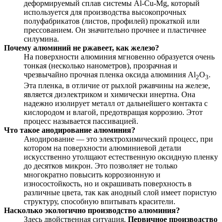
деформируемый сплав системы Al-Cu-Mg, который
используется для производства высокопрочных
полуфабрикатов (листов, профилей) прокаткой или
прессованием. Он значительно прочнее и пластичнее
силумина.
Почему алюминий не ржавеет, как железо?
На поверхности алюминия мгновенно образуется очень
тонкая (несколько нанометров), прозрачная и
чрезвычайно прочная пленка оксида алюминия Al
O
.
2
3
Эта пленка, в отличие от рыхлой ржавчины на железе,
является диэлектриком и химически инертна. Она
надежно изолирует металл от дальнейшего контакта с
кислородом и влагой, предотвращая коррозию. Этот
процесс называется пассивацией.
Что такое анодирование алюминия?
Анодирование — это электрохимический процесс, при
котором на поверхности алюминиевой детали
искусственно утолщают естественную оксидную пленку
до десятков микрон. Это позволяет не только
многократно повысить коррозионную и
износостойкость, но и окрашивать поверхность в
различные цвета, так как анодный слой имеет пористую
структуру, способную впитывать красители.
Насколько экологично производство алюминия?
Здесь двойственная ситуация.
Первичное производство