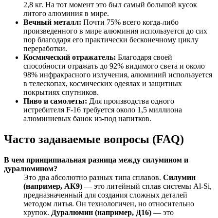
2,8 кг. На тот момент это был самый большой кусок
литого алюминия в мире.
Вечный металл:
Почти 75% всего когда-либо
произведенного в мире алюминия используется до сих
пор благодаря его практически бесконечному циклу
переработки.
Космический отражатель:
Благодаря своей
способности отражать до 92% видимого света и около
98% инфракрасного излучения, алюминий используется
в телескопах, космических одеялах и защитных
покрытиях спутников.
Пиво и самолеты:
Для производства одного
истребителя F-16 требуется около 1,5 миллиона
алюминиевых банок из-под напитков.
Часто задаваемые вопросы (FAQ)
В чем принципиальная разница между силумином и
дуралюмином?
Это два абсолютно разных типа сплавов.
Силумин
(например, АК9)
— это литейный сплав системы Al-Si,
предназначенный для создания сложных деталей
методом литья. Он технологичен, но относительно
хрупок.
Дуралюмин (например, Д16)
— это