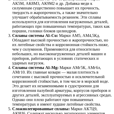
АК5М, АК8М3, АК9М2 и др. Добавка меди к
силуминам существенно повышает их прочность,
твердость и жаропрочность, а также значительно
улучшает обрабатываемость резанием. Эти сплавы
используются для изготовления нагруженных деталей,
работающих при повышенных температурах, таких как
поршни, головки блоков цилиндров.
Сплавы системы Al–Cu:
Марки АМ5, АМ4,5Кд.
Обладают высокой прочностью и жаропрочностью, но
их литейные свойства и коррозионная стойкость ниже,
чем у силуминов. Применяются для относительно
небольших, но высоконагруженных деталей машин и
приборов, работающих в условиях статических и
ударных нагрузок.
Сплавы системы Al–Mg:
Марки АМг5К, АМг6л,
АМг10. Их главные козыри — малая плотность в
сочетании с высокой прочностью и исключительной
коррозионной стойкостью, в том числе в морской воде.
Это делает их незаменимыми в судостроении для
изготовления палубной арматуры, корпусов приборов и
других деталей, эксплуатируемых в агрессивных средах.
Однако они плохо работают при повышенных
температурах и имеют худшие литейные свойства.
Сложнолегированные сплавы:
Марки АК7Ц9,
АК9Ц6. Содержат несколько легирующих элементов