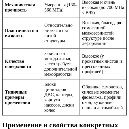
Высокая и очень
Механическая
Умеренная (130-
высокая (до 700 МПа
прочность
360 МПа)
у В95)
Высокая, благодаря
Относительно
гомогенной
Пластичность и
низкая из-за
мелкозернистой
вязкость
литой
структуре после
структуры
деформации
Зависит от
Высокое (у
метода литья,
Качество
прокатных листов и
часто требует
поверхности
прессованных
дополнительной
профилей)
мехобработки
Блоки
Обшивка самолетов,
цилиндров
Типичные
силовые элементы
ДВС, картеры,
примеры
фюзеляжа, профили
корпуса
применения
окон, кузовные
насосов, диски
панели автомобилей
колес
Применение и свойства конкретных