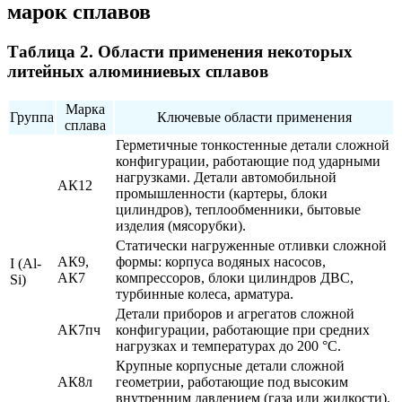
марок сплавов
Таблица 2. Области применения некоторых
литейных алюминиевых сплавов
Марка
Группа
Ключевые области применения
сплава
Герметичные тонкостенные детали сложной
конфигурации, работающие под ударными
нагрузками. Детали автомобильной
АК12
промышленности (картеры, блоки
цилиндров), теплообменники, бытовые
изделия (мясорубки).
Статически нагруженные отливки сложной
АК9,
формы: корпуса водяных насосов,
I (Al-
АК7
компрессоров, блоки цилиндров ДВС,
Si)
турбинные колеса, арматура.
Детали приборов и агрегатов сложной
АК7пч
конфигурации, работающие при средних
нагрузках и температурах до 200 °С.
Крупные корпусные детали сложной
АК8л
геометрии, работающие под высоким
внутренним давлением (газа или жидкости).