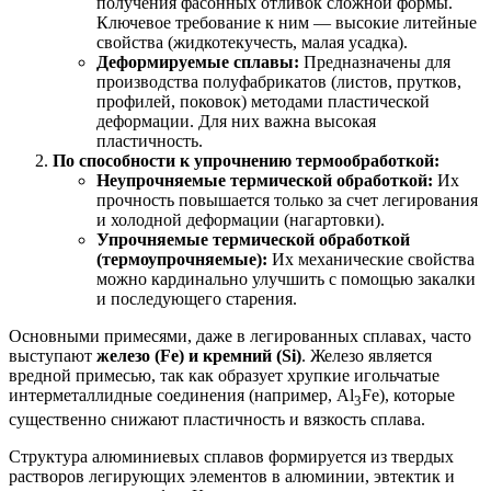
получения фасонных отливок сложной формы.
Ключевое требование к ним — высокие литейные
свойства (жидкотекучесть, малая усадка).
Деформируемые сплавы:
Предназначены для
производства полуфабрикатов (листов, прутков,
профилей, поковок) методами пластической
деформации. Для них важна высокая
пластичность.
По способности к упрочнению термообработкой:
Неупрочняемые термической обработкой:
Их
прочность повышается только за счет легирования
и холодной деформации (нагартовки).
Упрочняемые термической обработкой
(термоупрочняемые):
Их механические свойства
можно кардинально улучшить с помощью закалки
и последующего старения.
Основными примесями, даже в легированных сплавах, часто
выступают
железо (Fe) и кремний (Si)
. Железо является
вредной примесью, так как образует хрупкие игольчатые
интерметаллидные соединения (например, Al
Fe), которые
3
существенно снижают пластичность и вязкость сплава.
Структура алюминиевых сплавов формируется из твердых
растворов легирующих элементов в алюминии, эвтектик и