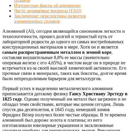
сплавов
Интересные факты об алюминии
Часто задаваемые вопросы (FAQ)
Заключение: перспективы развития
алюминиевых сплавов
Алюминий (Al), сегодня являющийся синонимом легкости и
технологичности, прошел долгий и тернистый путь от
лабораторной редкости до одного из самых востребованных
конструкционных материалов в мире. Хотя он и является
самым распространенным металлом в земной коре
,
составляя внушительные 8,8% ее массы (значительно
опережая железо с его 4,65%), в чистом виде он в природе не
встречается из-за своей высокой химической активности. Его
прочные связи в минералах, таких как бокситы, долгое время
были непреодолимым барьером для металлургов.
Первый успех в выделении металлического алюминия
приписывается датскому физику
Гансу Христиану Эрстеду в
1825 году
. Однако полученный им металл был загрязнен и не
обладал теми свойствами, которые мы ценим сегодня. Лишь
спустя два десятилетия, в 1845 году, немецкий химик
Фридрих Вёлер получил более чистые образцы. В те времена
алюминий был дороже золота и платины; из него
изготавливали ювелирные украшения и эксклюзивные
столовые приборы для императорских дворов. Революция