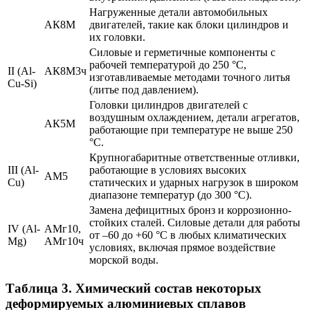
Нагруженные детали автомобильных
АК8М
двигателей, такие как блоки цилиндров и
их головки.
Силовые и герметичные компоненты с
рабочей температурой до 250 °С,
II (Al-
АК8М3ч
изготавливаемые методами точного литья
Cu-Si)
(литье под давлением).
Головки цилиндров двигателей с
воздушным охлаждением, детали агрегатов,
АК5М
работающие при температуре не выше 250
°С.
Крупногабаритные ответственные отливки,
III (Al-
работающие в условиях высоких
АМ5
Cu)
статических и ударных нагрузок в широком
диапазоне температур (до 300 °С).
Замена дефицитных бронз и коррозионно-
стойких сталей. Силовые детали для работы
IV (Al-
АМг10,
от –60 до +60 °С в любых климатических
Mg)
АМг10ч
условиях, включая прямое воздействие
морской воды.
Таблица 3. Химический состав некоторых
деформируемых алюминиевых сплавов