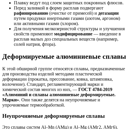
Плавку ведут под слоем защитных покровных флюсов.
Перед заливкой в форму расплав подвергают
рафинированию
(очистке от примесей) и
дегазации
путем продувки инертными газами (азотом, аргоном)
или активными газами (хлором).
Для получения мелкозернистой структуры и улучшения
свойств применяют
модифицирование
— введение в
расплав малых доз специальных веществ (например,
солей натрия, фтора).
Деформируемые алюминиевые сплавы
К этой обширной группе относятся сплавы, предназначенные
для производства изделий методами пластической
деформации (прокатка, прессование, ковка, штамповка,
волочение). Стандарт, регламентирующий марки и
химический состав многих из них, —
ГОСТ 4784-2019
«Алюминий и сплавы алюминиевые деформируемые.
Марки»
. Они также делятся на неупрочняемые и
упрочняемые термообработкой.
Неупрочняемые деформируемые сплавы
Это сплавы систем Al–Mn (АМц) и Al–Mg (АМг2, АМг6).