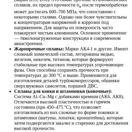
сплавов, их предел прочности σ
после термообработки
в
может достигать 600–700 МПа, что сопоставимо с
некоторыми сталями. Однако они более чувствительны
к концентраторам напряжений и коррозии под
напряжением. Для защиты их поверхность часто
плакируют чистым алюминием. Основное применение
— тяжелонагруженные конструкции в современном
авиастроении.
Жаропрочные сплавы:
Марки АК4-1 и другие. Имеют
сложный химический состав, легированы медью,
железом, никелем, титаном, которые формируют
стабильные при высоких температурах упрочняющие
фазы. Они способны сохранять прочность при
температурах до 300 °С и выше. Применяются для
изготовления деталей турбокомпрессоров, обшивки
сверхзвуковых самолетов, поршней ДВС.
Сплавы для ковки и штамповки (ковочные):
Система Al–Cu–Mg с добавками кремния (АК6, АК8).
Отличаются высокой пластичностью в горячем
состоянии (при 450–475 °С), что позволяет
изготавливать из них сложные по форме поковки и
штамповки (шатуны, лопатки, кронштейны), которые
затем подвергаются закалке и старению для достижения
высокой прочности.