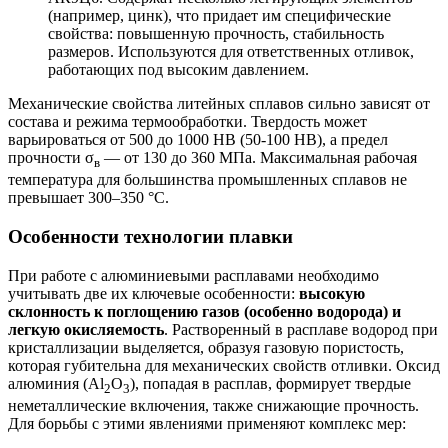
(например, цинк), что придает им специфические
свойства: повышенную прочность, стабильность
размеров. Используются для ответственных отливок,
работающих под высоким давлением.
Механические свойства литейных сплавов сильно зависят от
состава и режима термообработки. Твердость может
варьироваться от 500 до 1000 НВ (50-100 HB), а предел
прочности σ
— от 130 до 360 МПа. Максимальная рабочая
в
температура для большинства промышленных сплавов не
превышает 300–350 °С.
Особенности технологии плавки
При работе с алюминиевыми расплавами необходимо
учитывать две их ключевые особенности:
высокую
склонность к поглощению газов (особенно водорода) и
легкую окисляемость
. Растворенный в расплаве водород при
кристаллизации выделяется, образуя газовую пористость,
которая губительна для механических свойств отливки. Оксид
алюминия (Al
O
), попадая в расплав, формирует твердые
2
3
неметаллические включения, также снижающие прочность.
Для борьбы с этими явлениями применяют комплекс мер: