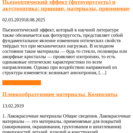
Пьезооптический эффект (фотоупругость) и
акустооптика: принцип, материалы, применение
02.03.2019
18.08.2025
Пьезооптический эффект, который в научной литературе
также обозначается как фотоупругость, представляет собой
фундаментальное явление изменения оптических свойств
твёрдых тел при механических нагрузках. В исходном
состоянии такие материалы — будь то стекло, полимеры или
аморфные кристаллы — проявляют изотропию, то есть
одинаковые оптические характеристики по всем
направлениям. Однако при воздействии напряжений их
структура изменяется: возникает анизотропия, […]
Материаловедение
Пленкообразующие материалы. Композиты
13.02.2019
1. Лакокрасочные материалы Общие сведения. Лакокрасочные
материалы — это материалы, применяемые для покрытий
(лакирования, окрашивания, грунтования и шпатлевания)
поверхностей деталей, изделий и конструкций.