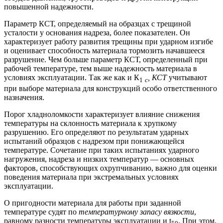
повышенной надежности.
Параметр КСТ, определяемый на образцах с трещиной
усталости у основания надреза, более показателен. Он
характеризует работу развития трещины при ударном изгибе
и оценивает способность материала тормозить начавшееся
разрушение. Чем больше параметр КСТ, определенный при
рабочей температуре, тем выше надежность материала в
условиях эксплуатации. Так же как и К
, КСТ
учитывают
1
с
при выборе материала для конструкций особо ответственного
назначения.
Порог хладноломкости характеризует влияние снижения
температуры на склонность материала к хрупкому
разрушению. Его определяют по результатам ударных
испытаний образцов с надрезом при понижающейся
температуре. Сочетание при таких испытаниях ударного
нагружения, надреза и низких температур — основных
факторов, способствующих охрупчиванию, важно для оценки
поведения материала при экстремальных условиях
эксплуатации.
О пригодности материала для работы при заданной
температуре судят по
температурному запасу вязкости
,
равному разности температуры эксплуатации и t
. При этом,