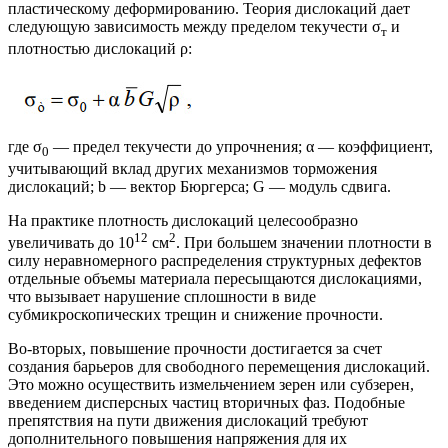
пластическому деформированию. Теория дислокаций дает
следующую зависимость между пределом текучести σ
и
т
плотностью дислокаций ρ:
где σ
— предел текучести до упрочнения; α — коэффициент,
0
учитывающий вклад других механизмов торможения
дислокаций; b — вектор Бюргерса; G — модуль сдвига.
На практике плотность дислокаций целесообразно
12
2
увеличивать до 10
см
. При большем значении плотности в
силу неравномерного распределения структурных дефектов
отдельные объемы материала пересыщаются дислокациями,
что вызывает нарушение сплошности в виде
субмикроскопических трещин и снижение прочности.
Во-вторых, повышение прочности достигается за счет
создания барьеров для свободного перемещения дислокаций.
Это можно осуществить измельчением зерен или субзерен,
введением дисперсных частиц вторичных фаз. Подобные
препятствия на пути движения дислокаций требуют
дополнительного повышения напряжения для их