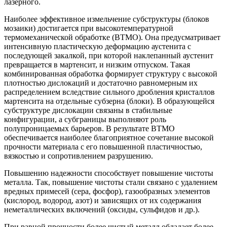
лазерного.
Наиболее эффективное измельчение субструктуры (блоков
мозаики) достигается при высокотемпературной
термомеханической обработке (ВТМО). Она предусматривает
интенсивную пластическую деформацию аустенита с
последующей закалкой, при которой наклепанный аустенит
превращается в мартенсит, и низким отпуском. Такая
комбинированная обработка формирует структуру с высокой
плотностью дислокаций и достаточно равномерным их
распределением вследствие сильного дробления кристаллов
мартенсита на отдельные субзерна (блоки). В образующейся
субструктуре дислокации связаны в стабильные
конфигурации, а субграницы выполняют роль
полупроницаемых барьеров. В результате ВТМО
обеспечивается наиболее благоприятное сочетание высокой
прочности материала с его повышенной пластичностью,
вязкостью и сопротивлением разрушению.
Повышению надежности способствует повышение чистоты
металла. Так, повышение чистоты стали связано с удалением
вредных примесей (сера, фосфор), газообразных элементов
(кислород, водород, азот) и зависящих от их содержания
неметаллических включений (оксиды, сульфидов и др.).
При равной прочности более чистый металл обладает более