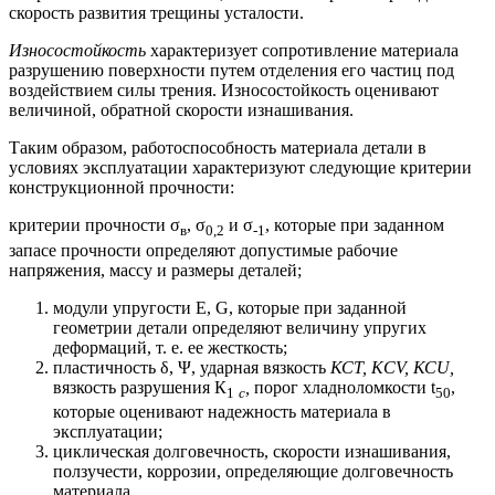
скорость развития трещины усталости.
Износостойкость
характеризует сопротивление материала
разрушению поверхности путем отделения его частиц под
воздействием силы трения. Износостойкость оценивают
величиной, обратной скорости изнашивания.
Таким образом, работоспособность материала детали в
условиях эксплуатации характеризуют следующие критерии
конструкционной прочности:
критерии прочности σ
, σ
и σ
, которые при заданном
в
0,2
-1
запасе прочности определяют допустимые рабочие
напряжения, массу и размеры деталей;
модули упругости Е, G, которые при заданной
геометрии детали определяют величину упругих
деформаций, т. е. ее жесткость;
пластичность δ, Ψ, ударная вязкость
КСТ, KСV, КСU,
вязкость разрушения К
,
порог хладноломкости t
,
1
с
50
которые оценивают надежность материала в
эксплуатации;
циклическая долговечность, скорости изнашивания,
ползучести, коррозии, определяющие долговечность
материала.