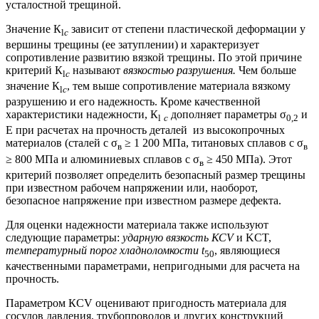
усталостной трещиной.
Значение К
зависит от степени пластической деформации у
l
с
вершины трещины (ее затуплении) и характеризует
сопротивление развитию вязкой трещины. По этой причине
критерий К
называют
вязкостью разрушения.
Чем больше
l
с
значение К
, тем выше сопротивление материала вязкому
l
с
разрушению и его надежность. Кроме качественной
характеристики надежности, К
дополняет параметры σ
и
l
с
0,2
Е при расчетах на прочность деталей из высокопрочных
материалов (сталей с σ
≥ 1 200 МПа, титановых сплавов с σ
в
в
≥ 800 МПа и алюминиевых сплавов с σ
≥ 450 МПа). Этот
в
критерий позволяет определить безопасный размер трещины
при известном рабочем напряжении или, наоборот,
безопасное напряжение при известном размере дефекта.
Для оценки надежности материала также используют
следующие параметры:
ударную вязкость КСV
и KCT,
температурный порог хладноломкости t
, являющиеся
50
качественными параметрами, непригодными для расчета на
прочность.
Параметром КСV оценивают пригодность материала для
сосудов давления, трубопроводов и других конструкций