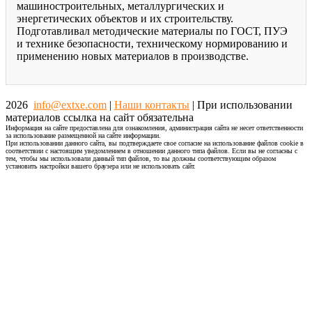
машиностроительных, металлургических и
энергетических объектов и их строительству.
Подготавливал методические материалы по ГОСТ, ПУЭ
и технике безопасности, техническому нормированию и
применению новых материалов в производстве.
2026
info@extxe.com
|
Наши контакты
| При использовании
материалов ссылка на сайт обязательна
Информация на сайте предоставлена для ознакомления, администрация сайта не несет ответственности
за использование размещенной на сайте информации.
При использовании данного сайта, вы подтверждаете свое согласие на использование файлов cookie в
соответствии с настоящим уведомлением в отношении данного типа файлов. Если вы не согласны с
тем, чтобы мы использовали данный тип файлов, то вы должны соответствующим образом
установить настройки вашего браузера или не использовать сайт.