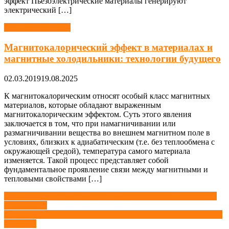
эффект Пьезоэлектрические материалы генерируют
электрический […]
Материаловедение
Магнитокалорический эффект в материалах и
магнитные холодильники: технологии будущего
02.03.2019
19.08.2025
К магнитокалорическим относят особый класс магнитных
материалов, которые обладают выраженным
магнитокалорическим эффектом. Суть этого явления
заключается в том, что при намагничивании или
размагничивании вещества во внешнем магнитном поле в
условиях, близких к адиабатическим (т.е. без теплообмена с
окружающей средой), температура самого материала
изменяется. Такой процесс представляет собой
фундаментальное проявление связи между магнитными и
тепловыми свойствами […]
Навигация
Сплавы с эффектом памяти формы (ЭПФ): свойства, виды и
применение
по
Порошковая металлургия. Получение порошков, формование,
записям
спекание