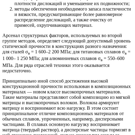
плотности дислокаций и уменьшение их подвижности;
методы обеспечения необходимого запаса пластичности
и вязкости, предусматривающие более равномерное
распределение дислокаций, а также очистку от
примесей, охрупчивающих материал.
Арсенал структурных факторов, используемых во второй
группе методов, определяет следующий допустимый уровень
статической прочности в конструкциях разного назначения:
для сталей σ
= 1 600–2 200 МПа; для титановых сплавов σ
=
в
в
1 000– 1 250 МПа; для алюминиевых сплавов σ
= 550–600
в
МПа. Для ряда отраслей техники этого оказывается
недостаточно.
Принципиально иной способ достижения высокой
конструкционной прочности использован в композиционных
материалах — новом классе высокопрочных материалов.
Такие материалы представляют собой композицию из мягкой
матрицы и высокопрочных волокон. Волокна армируют
матрицу и воспринимают всю нагрузку. В этом состоит
принципиальное отличие композиционных материалов от
обычных сплавов, упрочненных, например, дисперсными
частицами. В сплавах основную нагрузку воспринимает
матрица (твердый раствор), а дисперсные частицы тормозят в