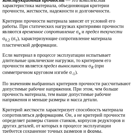
Конструкционная прочность
— это комплексная
характеристика материала, объединяющая критерии
прочности, жесткости, надежности и долговечности.
Критерии прочности материала зависят от условий его
работы. При статических нагрузках критериями прочности
являются
временное сопротивление
σ
и
предел текучести
в
σ
(σ
), характеризующие сопротивление материала
0,2
т
пластической деформации.
Если материал в процессе эксплуатации испытывает
длительные циклические нагрузки, то критерием его
прочности является
предел выносливости
σ
(при
R
симметричном круговом изгибе σ
).
-1
По значениям выбранных критериев прочности рассчитывают
допустимые рабочие напряжения. При этом, чем больше
прочность материала, тем выше допустимые рабочие
напряжения и меньше размеры и масса детали.
Критерий жесткости характеризует способность материала
сопротивляться деформациям. Он, а не критерий прочности
определяет размеры станин станков, корпусов редукторов и
других деталей, от которых в процессе эксплуатации
требуется сохранение точных размеров и формы.