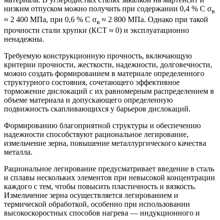
низким отпуском можно получить при содержании 0,4 % С σ
в
≈ 2 400 МПа, при 0,6 % С σ
≈ 2 800 МПа. Однако при такой
в
прочности стали хрупки (КСТ ≈ 0) и эксплуатационно
ненадежны.
Требуемую конструкционную прочность, включающую
критерии прочности, жесткости, надежности, долговечности,
можно создать формированием в материале определенного
структурного состояния, сочетающего эффективное
торможение дислокаций с их равномерным распределением в
объеме материала и допускающего определенную
подвижность скапливающихся у барьеров дислокаций.
Формированию благоприятной структуры и обеспечению
надежности способствуют рациональное легирование,
измельчение зерна, повышение металлургического качества
металла.
Рациональное легирование предусматривает введение в сталь
и сплавы нескольких элементов при невысокой концентрации
каждого с тем, чтобы повысить пластичность и вязкость.
Измельчение зерна осуществляется легированием и
термической обработкой, особенно при использовании
высокоскоростных способов нагрева — индукционного и