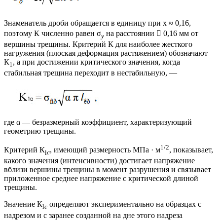
Знаменатель дроби обращается в единицу при х ≈ 0,16,
поэтому К численно равен σ
на расстоянии  0,16 мм от
у
вершины трещины. Критерий К для наиболее жесткого
нагружения (плоская деформация растяжением) обозначают
К
, а при достижении критического значения, когда
1
стабильная трещина переходит в нестабильную, —
где α — безразмерный коэффициент, характеризующий
геометрию трещины.
1/2
Критерий К
, имеющий размерность МПа · м
, показывает,
l
с
какого значения (интенсивности) достигает напряжение
вблизи вершины трещины в момент разрушения и связывает
приложенное среднее напряжение с критической длиной
трещины.
Значение К
определяют экспериментально на образцах с
l
с
надрезом и с заранее созданной на дне этого надреза