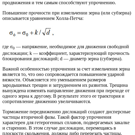
продвижения и тем самым способствуют упрочнению.
Повышение прочности при измельчении зерна (или субзерна)
описывается уравнением Холла-Петча:
где σ
— напряжение, необходимое для движения свободной
0
дислокации; k — коэффициент, характеризующий прочность
блокирования дислокаций; d — диаметр зерна (субзерна).
Важной особенностью упрочнения за счет измельчения зерна
является то, что оно сопровождается повышением ударной
вязкости. Объясняется это уменьшением размеров
зародышевых трещин и затруднением их развития. Трещина
вынуждена изменять направление движения при переходе от
одного зерна к другому. В результате этого ее траектория и
сопротивление движению увеличиваются.
Торможение передвижению дислокаций создают дисперсные
частицы вторичной фазы. Такой фактор упрочнения
характерен для гетерогенных сплавов, подвергаемых закалке
и старению. В этом случае дислокации, перемещаясь в
плоскости скольжения, должны либо перерезать частицы,