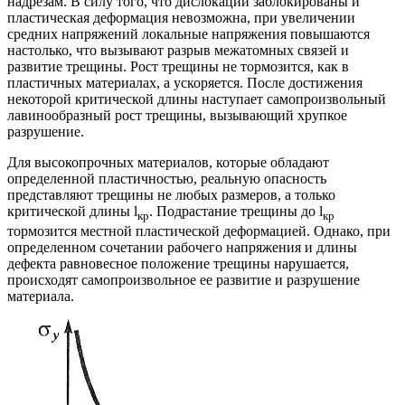
надрезам. В силу того, что дислокации заблокированы и
пластическая деформация невозможна, при увеличении
средних напряжений локальные напряжения повышаются
настолько, что вызывают разрыв межатомных связей и
развитие трещины. Рост трещины не тормозится, как в
пластичных материалах, а ускоряется. После достижения
некоторой критической длины наступает самопроизвольный
лавинообразный рост трещины, вызывающий хрупкое
разрушение.
Для высокопрочных материалов, которые обладают
определенной пластичностью, реальную опасность
представляют трещины не любых размеров, а только
критической длины l
. Подрастание трещины до l
кр
кр
тормозится местной пластической деформацией. Однако, при
определенном сочетании рабочего напряжения и длины
дефекта равновесное положение трещины нарушается,
происходят самопроизвольное ее развитие и разрушение
материала.