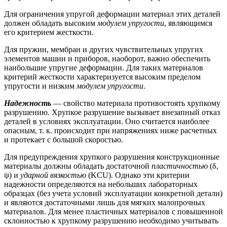
Для ограничения упругой деформации материал этих деталей
должен обладать высоким
модулем упругости
, являющимся
его критерием жесткости.
Для пружин, мембран и других чувствительных упругих
элементов машин и приборов, наоборот, важно обеспечить
наибольшие упругие деформации. Для таких материалов
критерий жесткости характеризуется высоким пределом
упругости и низким
модулем упругости
.
Надежность
— свойство материала противостоять хрупкому
разрушению. Хрупкое разрушение вызывает внезапный отказ
деталей в условиях эксплуатации. Оно считается наиболее
опасным, т. к. происходит при напряжениях ниже расчетных
и протекает с большой скоростью.
Для предупреждения хрупкого разрушения конструкционные
материалы должны обладать достаточной
пластичностью
(δ,
ψ) и
ударной вязкостью
(KCU). Однако эти критерии
надежности определяются на небольших лабораторных
образцах (без учета условий эксплуатации конкретной детали)
и являются достаточными лишь для мягких малопрочных
материалов. Для менее пластичных материалов с повышенной
склонностью к хрупкому разрушению необходимо учитывать