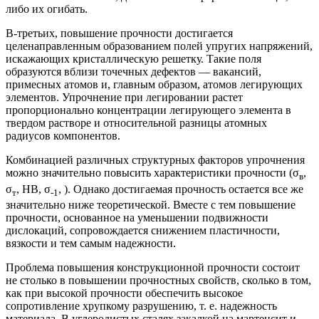
либо их огибать.
В-третьих, повышение прочности достигается
целенаправленным образованием полей упругих напряжений,
искажающих кристаллическую решетку. Такие поля
образуются вблизи точечных дефектов — вакансий,
примесных атомов и, главным образом, атомов легирующих
элементов. Упрочнение при легировании растет
пропорционально концентрации легирующего элемента в
твердом растворе и относительной разницы атомных
радиусов компонентов.
Комбинацией различных структурных факторов упрочнения
можно значительно повысить характеристики прочности (σ
,
в
σ
, НВ, σ
, ). Однако достигаемая прочность остается все же
т
-1
значительно ниже теоретической. Вместе с тем повышение
прочности, основанное на уменьшении подвижности
дислокаций, сопровождается снижением пластичности,
вязкости и тем самым надежности.
Проблема повышения конструкционной прочности состоит
не столько в повышении прочностных свойств, сколько в том,
как при высокой прочности обеспечить высокое
сопротивление хрупкому разрушению, т. е. надежность
материала. В углеродистых сталях закалкой на мартенсит и