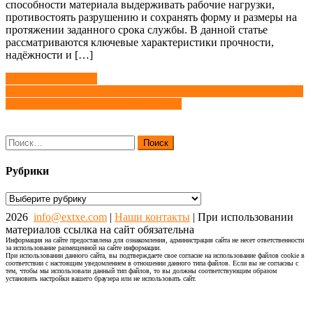
способности материала выдерживать рабочие нагрузки,
противостоять разрушению и сохранять форму и размеры на
протяжении заданного срока службы. В данной статье
рассматриваются ключевые характеристики прочности,
надёжности и […]
Навигация
Хемилюминофоры
Самосмазывающиеся материалы — подшипники скольжения:
по
Технология будущего в узлах трения
записям
Найти:
Рубрики
Рубрики
2026
info@extxe.com
|
Наши контакты
| При использовании
материалов ссылка на сайт обязательна
Информация на сайте предоставлена для ознакомления, администрация сайта не несет ответственности
за использование размещенной на сайте информации.
При использовании данного сайта, вы подтверждаете свое согласие на использование файлов cookie в
соответствии с настоящим уведомлением в отношении данного типа файлов. Если вы не согласны с
тем, чтобы мы использовали данный тип файлов, то вы должны соответствующим образом
установить настройки вашего браузера или не использовать сайт.