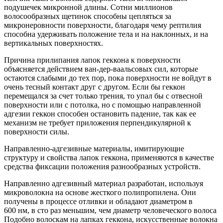
подушечек микронной длины. Сотни миллионов
волосообразных щетинок способны цепляться за
микронеровности поверхности, благодаря чему рептилия
способна удерживать положение тела и на наклонных, и на
вертикальных поверхностях.
Причина прилипания лапок геккона к поверхности
объясняется действием ван-дер-ваальсовых сил, которые
остаются слабыми до тех пор, пока поверхности не войдут в
очень тесный контакт друг с другом. Если бы геккон
перемещался за счет только трения, то упал бы с отвесной
поверхности или с потолка, но с помощью направленной
адгезии геккон способен остановить падение, так как ее
механизм не требует приложения перпендикулярной к
поверхности силы.
Направленно-адгезивные материалы, имитирующие
структуру и свойства лапок геккона, применяются в качестве
средства фиксации положения разнообразных устройств.
Направленно адгезивный материал разработан, используя
микроволокна на основе жесткого полипропилена. Они
получены в процессе отливки и обладают диаметром в
600 нм, в сто раз меньшим, чем диаметр человеческого волоса
Подобно волоскам на лапках геккона, искусственные волокна