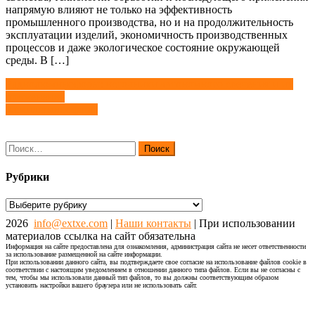
напрямую влияют не только на эффективность
промышленного производства, но и на продолжительность
эксплуатации изделий, экономичность производственных
процессов и даже экологическое состояние окружающей
среды. В […]
Навигация
Радиолюминофоры: источники автономного свечения и их
применение
по
Хемилюминофоры
записям
Найти:
Рубрики
Рубрики
2026
info@extxe.com
|
Наши контакты
| При использовании
материалов ссылка на сайт обязательна
Информация на сайте предоставлена для ознакомления, администрация сайта не несет ответственности
за использование размещенной на сайте информации.
При использовании данного сайта, вы подтверждаете свое согласие на использование файлов cookie в
соответствии с настоящим уведомлением в отношении данного типа файлов. Если вы не согласны с
тем, чтобы мы использовали данный тип файлов, то вы должны соответствующим образом
установить настройки вашего браузера или не использовать сайт.