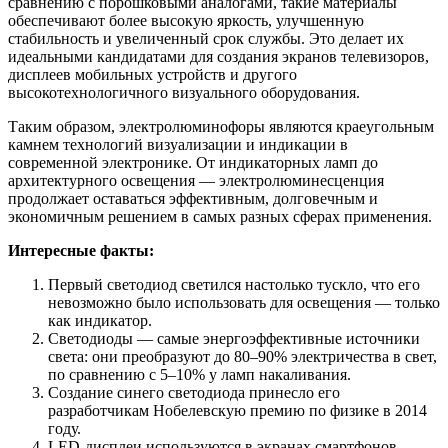
сравнению с порошковыми аналогами, такие материалы
обеспечивают более высокую яркость, улучшенную
стабильность и увеличенный срок службы. Это делает их
идеальными кандидатами для создания экранов телевизоров,
дисплеев мобильных устройств и другого
высокотехнологичного визуального оборудования.
Таким образом, электролюминофоры являются краеугольным
камнем технологий визуализации и индикации в
современной электронике. От индикаторных ламп до
архитектурного освещения — электролюминесценция
продолжает оставаться эффективным, долговечным и
экономичным решением в самых разных сферах применения.
Интересные факты:
Первый светодиод светился настолько тускло, что его
невозможно было использовать для освещения — только
как индикатор.
Светодиоды — самые энергоэффективные источники
света: они преобразуют до 80–90% электричества в свет,
по сравнению с 5–10% у ламп накаливания.
Создание синего светодиода принесло его
разработчикам Нобелевскую премию по физике в 2014
году.
LED-дисплеи используются в экранах смартфонов,