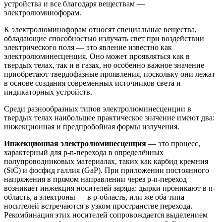
устройства и все благодаря веществам —
электролюминофорам.
К электролюминофорам относят специальные вещества,
обладающие способностью излучать свет при воздействии
электрического поля — это явление известно как
электролюминесценция. Оно может проявляться как в
твердых телах, так и в газах, но особенно важное значение
приобретают твердофазные проявления, поскольку они лежат
в основе создания современных источников света и
индикаторных устройств.
Среди разнообразных типов электролюминесценции в
твердых телах наибольшее практическое значение имеют два:
инжекционная и предпробойная формы излучения.
Инжекционная электролюминесценция
— это процесс,
характерный для p-n-перехода в определённых
полупроводниковых материалах, таких как карбид кремния
(SiC) и фосфид галлия (GaP). При приложении постоянного
напряжения в прямом направлении через p-n-переход
возникает инжекция носителей заряда: дырки проникают в n-
область, а электроны — в p-область, или же оба типа
носителей встречаются в узком пространстве перехода.
Рекомбинация этих носителей сопровождается выделением