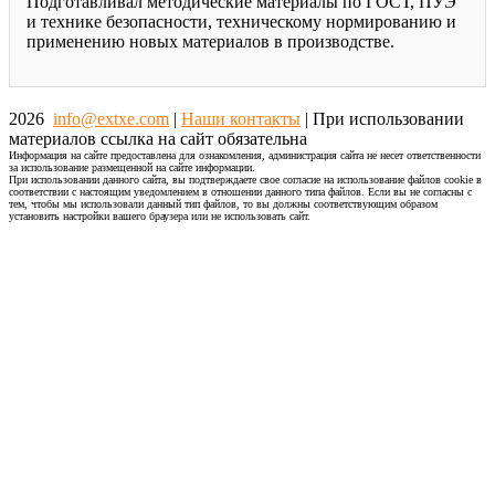
Подготавливал методические материалы по ГОСТ, ПУЭ
и технике безопасности, техническому нормированию и
применению новых материалов в производстве.
2026
info@extxe.com
|
Наши контакты
| При использовании
материалов ссылка на сайт обязательна
Информация на сайте предоставлена для ознакомления, администрация сайта не несет ответственности
за использование размещенной на сайте информации.
При использовании данного сайта, вы подтверждаете свое согласие на использование файлов cookie в
соответствии с настоящим уведомлением в отношении данного типа файлов. Если вы не согласны с
тем, чтобы мы использовали данный тип файлов, то вы должны соответствующим образом
установить настройки вашего браузера или не использовать сайт.