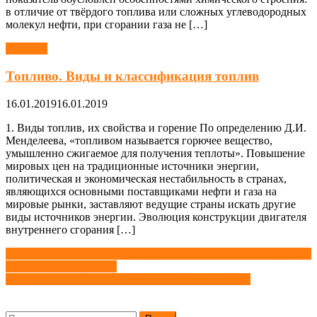
в отличие от твёрдого топлива или сложных углеводородных
молекул нефти, при сгорании газа не […]
Топливо
Топливо. Виды и классификация топлив
16.01.2019
16.01.2019
1. Виды топлив, их свойства и горение По определению Д.И.
Менделеева, «топливом называется горючее вещество,
умышленно сжигаемое для получения теплоты». Повышение
мировых цен на традиционные источники энергии,
политическая и экономическая нестабильность в странах,
являющихся основными поставщиками нефти и газа на
мировые рынки, заставляют ведущие страны искать другие
виды источников энергии. Эволюция конструкции двигателя
внутреннего сгорания […]
Навигация
Противоизносные свойства – методы оценки качества горюче-
смазочных материалов
по
Твердое топливо. Классификация твердых топлив
записям
Найти: