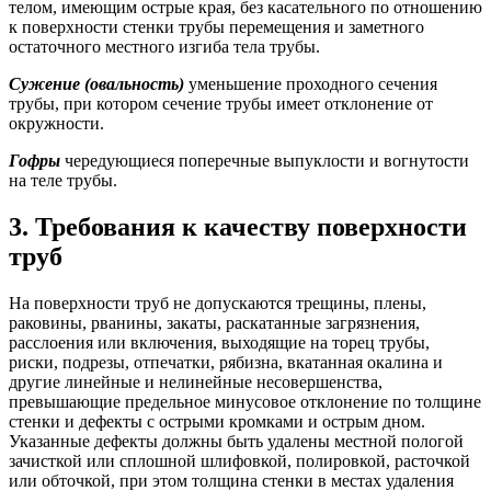
телом, имеющим острые края, без касательного по отношению
к поверхности стенки трубы перемещения и заметного
остаточного местного изгиба тела трубы.
Сужение (овальность)
уменьшение проходного сечения
трубы, при котором сечение трубы имеет отклонение от
окружности.
Гофры
чередующиеся поперечные выпуклости и вогнутости
на теле трубы.
3. Требования к качеству поверхности
труб
На поверхности труб не допускаются трещины, плены,
раковины, рванины, закаты, раскатанные загрязнения,
расслоения или включения, выходящие на торец трубы,
риски, подрезы, отпечатки, рябизна, вкатанная окалина и
другие линейные и нелинейные несовершенства,
превышающие предельное минусовое отклонение по толщине
стенки и дефекты с острыми кромками и острым дном.
Указанные дефекты должны быть удалены местной пологой
зачисткой или сплошной шлифовкой, полировкой, расточкой
или обточкой, при этом толщина стенки в местах удаления