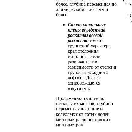
более, глубина переменная по
длине раската – до 1 мм и
более.
С
з
Сталеплавильные
плены вследствие
раскатки осевой
рых
лости
имеют
групповой характер,
края отслоения
извилистые или
разорванные в
зависимости от степени
грубости исходного
дефекта. Дефект
сопровождается
вздутиями.
Протяженность плен до
нескольких метров, глубина
переменная по длине и
колеблется от сотых долей
миллиметра до нескольких
миллиметров.