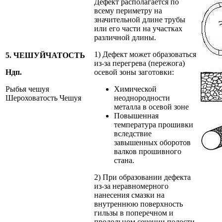
Дефект располагается по
всему периметру на
значительной длине трубы
или его части на участках
различной длины.
1) Дефект может образоваться
5. ЧЕШУЙЧАТОСТЬ
из-за перегрева (пережога)
Ндп.
осевой зоны заготовки:
Рыбья чешуя
Химической
Шероховатость Чешуя
неоднородности
металла в осевой зоне
Повышенная
температура прошивки
вследствие
завышенных оборотов
валков прошивного
стана.
2) При образовании дефекта
из-за неравномерного
нанесения смазки на
внутреннюю поверхность
гильзы в поперечном и
продольном сечении полости