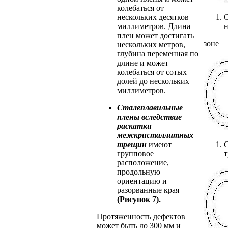
колебаться от
нескольких десятков
С
миллиметров. Длина
н
плен может достигать
зоне
нескольких метров,
глубина переменная по
длине и может
колебаться от сотых
долей до нескольких
миллиметров.
Сталеплавильные
плены вследствие
раскатки
межкри
сталлитных
трещин
имеют
С
групповое
т
расположение,
продольную
ориентацию и
разорванные края
(Рисунок 7).
Протяженность дефектов
может быть до 300 мм и