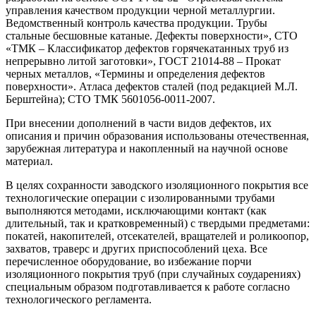
управления качеством продукции черной металлургии.
Ведомственный контроль качества продукции. Трубы
стальные бесшовные катаные. Дефекты поверхности», СТО
«ТМК – Классификатор дефектов горячекатанных труб из
непрерывно литой заготовки», ГОСТ 21014-88 – Прокат
черных металлов, «Термины и определения дефектов
поверхности». Атласа дефектов сталей (под редакцией М.Л.
Берштейна); СТО ТМК 5601056-0011-2007.
При внесении дополнений в части видов дефектов, их
описания и причин образования использованы отечественная,
зарубежная литература и накопленный на научной основе
материал.
В целях сохранности заводского изоляционного покрытия все
технологические операции с изолированными трубами
выполняются методами, исключающими контакт (как
длительный, так и кратковременный) с твердыми предметами:
покатей, накопителей, отсекателей, вращателей и роликоопор,
захватов, траверс и других приспособлений цеха. Все
перечисленное оборудование, во избежание порчи
изоляционного покрытия труб (при случайных соударениях)
специальным образом подготавливается к работе согласно
технологического регламента.