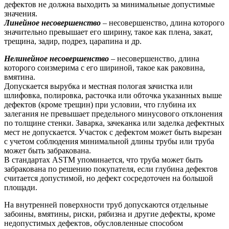
дефектов не должна выходить за минимальные допустимые
значения.
Линейное несовершенство
– несовершенство, длина которого
значительно превышает его ширину, такое как плена, закат,
трещина, задир, подрез, царапина и др.
Нелинейное несовершенство
– несовершенство, длина
которого соизмерима с его шириной, такое как раковина,
вмятина.
Допускается вырубка и местная пологая зачистка или
шлифовка, полировка, расточка или обточка указанных выше
дефектов (кроме трещин) при условии, что глубина их
залегания не превышает предельного минусового отклонения
по толщине стенки. Заварка, зачеканка или заделка дефектных
мест не допускается. Участок с дефектом может быть вырезан
с учетом соблюдения минимальной длины трубы или труба
может быть забракована.
В стандартах ASTM упоминается, что труба может быть
забракована по решению покупателя, если глубина дефектов
считается допустимой, но дефект сосредоточен на большой
площади.
На внутренней поверхности труб допускаются отдельные
забоины, вмятины, риски, рябизна и другие дефекты, кроме
недопустимых дефектов, обусловленные способом