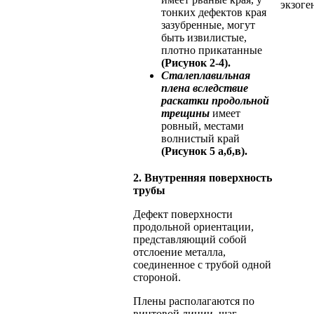
экзог
тонких дефектов края
зазубренные, могут
быть извилистые,
плотно прикатанные
(Рисунок 2-4).
Сталеплавильная
плена вследствие
раскатки продольной
трещины
имеет
ровный, местами
волнистый край
(Рисунок 5 а,б,в).
2. Внутренняя поверхность
трубы
Дефект поверхности
продольной ориентации,
представляющий собой
отслоение металла,
соединенное с трубой одной
стороной.
Плены располагаются по
винтовой линии, шаг