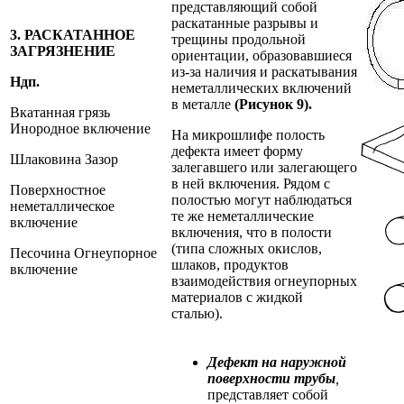
представляющий собой
раскатанные разрывы и
3. РАСКАТАННОЕ
трещины продольной
ЗАГРЯЗНЕНИЕ
ориентации, образовавшиеся
из-за наличия и раскатывания
Ндп.
неметаллических включений
в металле
(Рисунок 9).
Вкатанная грязь
Инородное включение
На микрошлифе полость
дефекта имеет форму
Шлаковина Зазор
залегавшего или залегающего
в ней включения. Рядом с
Поверхностное
полостью могут наблюдаться
неметаллическое
те же неметаллические
включение
включения, что в полости
(типа сложных окислов,
Песочина Огнеупорное
шлаков, продуктов
включение
взаимодействия огнеупорных
материалов с жидкой
сталью).
Дефект на наружной
поверхности трубы
,
представляет собой