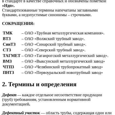
в стандарте в качестве справочных и обозначены пометкой
«Ндп».
Стандартизованные термины напечатаны заглавными
буквами, а недопустимые синонимы – строчными.
СОКРАЩЕНИЯ:
ТМК
–
ОАО «Трубная металлургическая компания».
ВТЗ
–
ОАО «Волжский трубный завод».
СинТЗ
–
ОАО «Синарский трубный завод».
СТЗ
–
ОАО «Северский трубный завод».
ТАГМЕТ
–
ОАО «Таганрогский металлургический завод».
ВМЗ
–
ОАО «Выксунский металлургический завод»
ЧТПЗ
–
ОАО «Челябинский трубопрокатный завод»
ПНТЗ
–
ОАО «Первоуральский новотрубный завод»
2. Термины и определения
Дефект
—
каждое отдельное несоответствие продукции
(труб) требованиям, установленным нормативной
документацией
.
Дефектный участок
— область трубы, содержащая один или