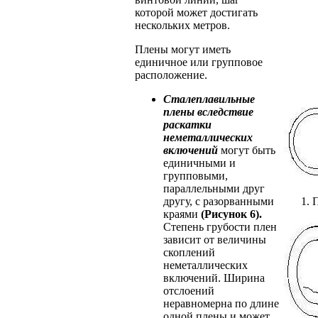
которой может достигать
нескольких метров.
Плены могут иметь
единичное или групповое
расположение.
Сталеплавильные
плены вследствие
раскатки
неметалли
ческих
включений
могут быть
единичными и
групповыми,
параллельными друг
другу, с разорванными
П
краями
(Рисунок 6).
Степень грубости плен
зависит от величины
скоплений
неметаллических
включений. Ширина
отслоений
неравномерна по длине
одной плены и может