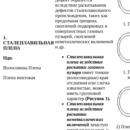
вследствие раскатывания
дефектов сталеплавильного
происхождения, таких как
продольная трещина,
П
скоплений подкорковых и
поверхностных газовых
пузырей, скоплений
1.
неметаллических включений
СТАЛЕПЛАВИЛЬНАЯ
и др.
ПЛЕНА
Сталеплавильная
Ндп.
плена вследствие
раскатки газового
Волосовина Плена
П
пу
зыря
имеет тонкие
Плена винтовая
(волосовидные) края
отслоения или слегка
извилистые, может
иметь групповой
характер
(Рисунок 1).
Сталеплавильная
плена вследствие
раскатки
неметалличе
ских
включений
зачастую
2) Пле
имеет рваные края, у