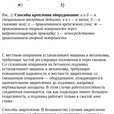
Рис. 2.
Способы крепления оборудования:
а и б — к
специальным закладным деталям; в и г — к лагам; д — к
силовому полу; е — приклеиванием крепежного узла; ж —
приклеиванием опорной поверхности через
вибропоглощающую прокладку; з — непосредственно
приклеиванием опорной поверхности
С местным опиранием устанавливают машины и механизмы,
требующие частой регулировки положения и перестановок.
Со сплошным опиранием на бетонную подливку
устанавливают машины и механизмы, требующие
повышенной надежности и жесткости закрепления; со
смешанным опиранием — оборудование, нуждающееся в
окончательном закреплении до подливки, например
вертикальные аппараты. В этом случае работоспособность
соединения понижается, так как подкладки имеют большую
податливость, а подливка работает только в сжатой зоне
стыка.
Способы закрепления
. В большинстве случаев закрепление