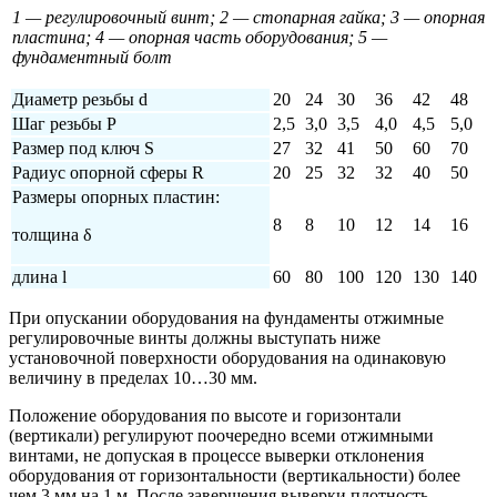
1 — регулировочный винт; 2 — стопарная гайка; 3 — опорная
пластина; 4 — опорная часть оборудования; 5 —
фундаментный болт
Диаметр резьбы d
20
24
30
36
42
48
Шаг резьбы Р
2,5
3,0
3,5
4,0
4,5
5,0
Размер под ключ S
27
32
41
50
60
70
Радиус опорной сферы R
20
25
32
32
40
50
Размеры опорных пластин:
8
8
10
12
14
16
толщина δ
длина l
60
80
100
120
130
140
При опускании оборудования на фундаменты отжимные
регулировочные винты должны выступать ниже
установочной поверхности оборудования на одинаковую
величину в пределах 10…30 мм.
Положение оборудования по высоте и горизонтали
(вертикали) регулируют поочередно всеми отжимными
винтами, не допуская в процессе выверки отклонения
оборудования от горизонтальности (вертикальности) более
чем 3 мм на 1 м. После завершения выверки плотность