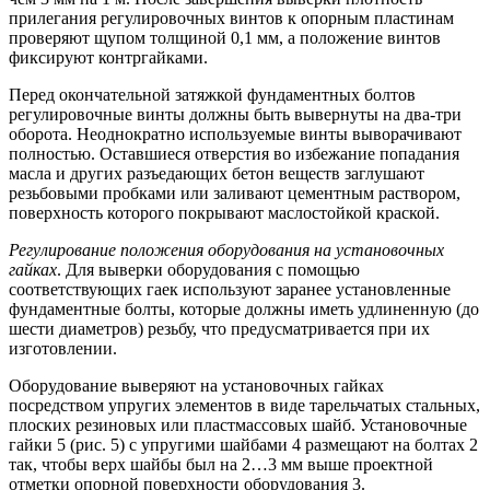
прилегания регулировочных винтов к опорным пластинам
проверяют щупом толщиной 0,1 мм, а положение винтов
фиксируют контргайками.
Перед окончательной затяжкой фундаментных болтов
регулировочные винты должны быть вывернуты на два-три
оборота. Неоднократно используемые винты выворачивают
полностью. Оставшиеся отверстия во избежание попадания
масла и других разъедающих бетон веществ заглушают
резьбовыми пробками или заливают цементным раствором,
поверхность которого покрывают маслостойкой краской.
Регулирование положения оборудования на установочных
гайках
. Для выверки оборудования с помощью
соответствующих гаек используют заранее установленные
фундаментные болты, которые должны иметь удлиненную (до
шести диаметров) резьбу, что предусматривается при их
изготовлении.
Оборудование выверяют на установочных гайках
посредством упругих элементов в виде тарельчатых стальных,
плоских резиновых или пластмассовых шайб. Установочные
гайки 5 (рис. 5) с упругими шайбами 4 размещают на болтах 2
так, чтобы верх шайбы был на 2…3 мм выше проектной
отметки опорной поверхности оборудования 3.