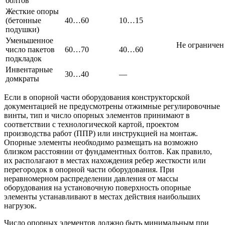
болтов
Жесткие опоры
(бетонные
40…60
10…15
подушки)
Уменьшенное
Не ограничен
число пакетов
60…70
40…60
подкладок
Инвентарные
30…40
—
домкраты
Если в опорной части оборудования конструкторской
документацией не предусмотрены отжимные регулировочные
винты, тип и число опорных элементов принимают в
соответствии с технологической картой, проектом
производства работ (ППР) или инструкцией на монтаж.
Опорные элементы необходимо размещать на возможно
близком расстоянии от фундаментных болтов. Как правило,
их располагают в местах нахождения ребер жесткости или
перегородок в опорной части оборудования. При
неравномерном распределении давления от массы
оборудования на установочную поверхность опорные
элементы устанавливают в местах действия наибольших
нагрузок.
Число опорных элементов должно быть минимальным при