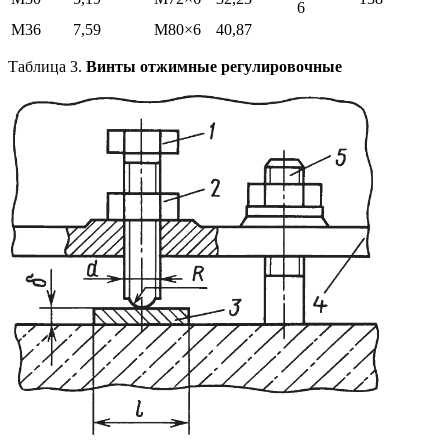
6
М36
7,59
М80×6
40,87
Таблица 3.
Винты отжимные регулировочные