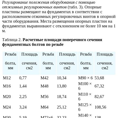
Регулирование положения оборудования с помощью
отжимных регулировочных винтов
(табл. 3). Опорные
пластины размещают на фундаментах в соответствии с
расположением отжимных регулировочных винтов в опорной
части оборудования. Места размещения опорных пластин на
фундаментах выравнивают с отклонением не более 10 мм на 1
м.
Таблица 2.
Расчетные площади поперечного сечения
фундаментных болтов по резьбе
Резьба
Площадь
Резьба
Площадь
Резьба
Площадь
болта,
сечения,
болта,
сечения,
болта,
сечения,
мм
см2
мм
см2
мм
см2
М12
0,77
М42
10,34
М90 × 6
53,68
М100 ×
М16
1,44
М48
13,80
67,32
6
М110 ×
М20
2,25
М56
18,74
82,67
6
М125 ×
М24
3,24
М64
25,12
108,56
6
М140 ×
М30
5,19
М72×6
32,23
138