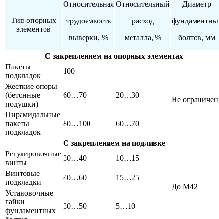
Относительная
Относительный
Диаметр
Тип опорных
трудоемкость
расход
фундаментны
элементов
выверки, %
металла, %
болтов, мм
С закреплением на опорных элементах
Пакеты
100
подкладок
Жесткие опоры
(бетонные
60…70
20…30
Не ограничен
подушки)
Пирамидальные
пакеты
80…100
60…70
подкладок
С закреплением на подливке
Регулировочные
30…40
10…15
винты
Винтовые
40…60
15…25
подкладки
До М42
Установочные
гайки
30…50
5…10
фундаментных