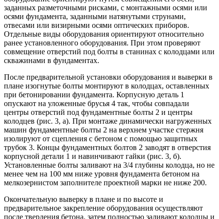
заданных разметочными рисками, с монтажными осями или
осями фундамента, заданными натянутыми струнами,
отвесами или визирными осями оптических приборов.
Отдельные виды оборудования ориентируют относительно
ранее установленного оборудования. При этом проверяют
совмещение отверстий под болты в станинах с колодцами или
скважинами в фундаментах.
После предварительной установки оборудования и выверки в
плане изогнутые болты монтируют в колодцах, оставленных
при бетонировании фундамента. Корпусную деталь 1
опускают на уложенные брусья 4 так, чтобы совпадали
центры отверстий под фундаментные болты 2 и центры
колодцев (рис. 3, а). При монтаже динамически нагруженных
машин фундаментные болты 2 на верхнем участке стержня
изолируют от сцепления с бетоном с помощью защитных
трубок 3. Концы фундаментных болтов 2 заводят в отверстия
корпусной детали 1 и навинчивают гайки (рис. 3, б).
Установленные болты заливают на 3/4 глубины колодца, но не
менее чем на 100 мм ниже уровня фундамента бетоном на
мелкозернистом заполнителе проектной марки не ниже 200.
Окончательную выверку в плане и по высоте и
предварительное закрепление оборудования осуществляют
после твердения бетона, затем полностью заливают колодцы и