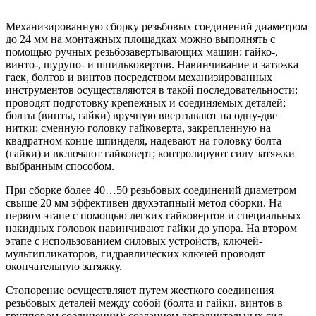
Механизированную сборку резьбовых соединений диаметром
до 24 мм на монтажных площадках можно выполнять с
помощью ручных резьбозавертывающих машин: гайко-,
винто-, шурупо- и шпильковертов. Навинчивание и затяжка
гаек, болтов и винтов посредством механизированных
инструментов осуществляются в такой последовательности:
проводят подготовку крепежных и соединяемых деталей;
болты (винты, гайки) вручную ввертывают на одну-две
нитки; сменную головку гайковерта, закрепленную на
квадратном конце шпинделя, надевают на головку болта
(гайки) и включают гайковерт; контролируют силу затяжки
выбранным способом.
При сборке более 40…50 резьбовых соединений диаметром
свыше 20 мм эффективен двухэтапный метод сборки. На
первом этапе с помощью легких гайковертов и специальных
накидных головок навинчивают гайки до упора. На втором
этапе с использованием силовых устройств, ключей-
мультипликаторов, гидравлических ключей проводят
окончательную затяжку.
Стопорение осуществляют путем жесткого соединения
резьбовых деталей между собой (болта и гайки, винтов в
групповом соединении); созданием дополнительных сил