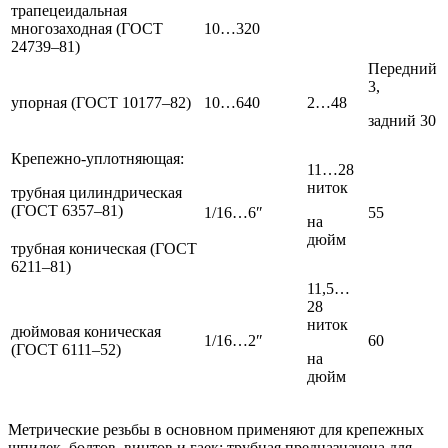
трапецеидальная
многозаходная (ГОСТ
10…320
24739–81)
Передний
3,
упорная (ГОСТ 10177–82)
10…640
2…48
задний 30
Крепежно-уплотняющая:
11…28
ниток
трубная цилиндрическая
(ГОСТ 6357–81)
1/16…6″
55
на
дюйм
трубная коническая (ГОСТ
6211–81)
11,5…
28
ниток
дюймовая коническая
1/16…2″
60
(ГОСТ 6111–52)
на
дюйм
Метрические резьбы в основном применяют для крепежных
шпилек, болтов, винтов и гаек; трубная предназначена для