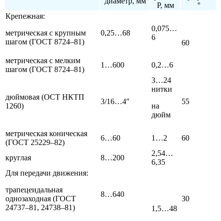
диаметр, мм
Р, мм
°
Крепежная:
0,075…
метрическая с крупным
0,25…68
6
шагом (ГОСТ 8724–81)
60
метрическая с мелким
1…600
0,2…6
шагом (ГОСТ 8724–81)
3…24
нитки
дюймовая (ОСТ НКТП
3/16…4″
55
1260)
на
дюйм
метрическая коническая
6…60
1…2
60
(ГОСТ 25229–82)
2,54…
круглая
8…200
6,35
Для передачи движения:
трапецеидальная
8…640
однозаходная (ГОСТ
30
24737–81, 24738–81)
1,5…48