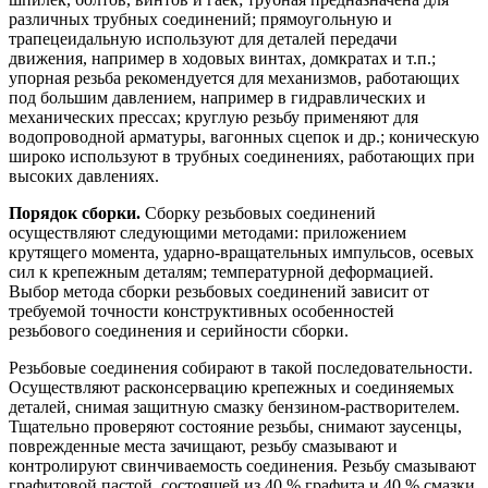
различных трубных соединений; прямоугольную и
трапецеидальную используют для деталей передачи
движения, например в ходовых винтах, домкратах и т.п.;
упорная резьба рекомендуется для механизмов, работающих
под большим давлением, например в гидравлических и
механических прессах; круглую резьбу применяют для
водопроводной арматуры, вагонных сцепок и др.; коническую
широко используют в трубных соединениях, работающих при
высоких давлениях.
Порядок сборки.
Сборку резьбовых соединений
осуществляют следующими методами: приложением
крутящего момента, ударно-вращательных импульсов, осевых
сил к крепежным деталям; температурной деформацией.
Выбор метода сборки резьбовых соединений зависит от
требуемой точности конструктивных особенностей
резьбового соединения и серийности сборки.
Резьбовые соединения собирают в такой последовательности.
Осуществляют расконсервацию крепежных и соединяемых
деталей, снимая защитную смазку бензином-растворителем.
Тщательно проверяют состояние резьбы, снимают заусенцы,
поврежденные места зачищают, резьбу смазывают и
контролируют свинчиваемость соединения. Резьбу смазывают
графитовой пастой, состоящей из 40 % графита и 40 % смазки