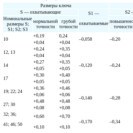
Размеры ключа
S — охватывающие
S2 
S1 —
Номинальные
нормальной
грубой
повышенн
охватываемые
размеры S;
точности
точности
точности
S1; S2; S3
+0,19
0,24
10
–0,058
–0,20
+0,04
+0,04
+0,24
+0,35
12, 13
+0,04
+0,04
+0,27
+0,35
14
–0,120
–0,24
+0,05
+0,05
+0,30
+0,40
17
+0,05
+0,05
+0,36
+0,46
19; 22; 24
+0,06
+0,06
–0,140
–0,28
+0,48
+0,48
27; 30
+0,08
+0,08
32; 36;
+0,60
+0,70
–0,170
–0,34
41; 46; 50
+0,10
+0,10