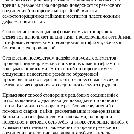
трения в резьбе или на опорных поверхностях резьбового
соединения (стопорения контргайкой, винтом,
самостопорящимися гайками); местными пластическими
деформациями и т.п.
Стопорение с помощью деформируемых стопорящих
элементов выполняют шплинтами, проволочными отгибными
штифтами, коническими разводными штифтами, обвязкой
болтов и гаек проволокой.
Стопорение посредством недеформируемых элементов
проводят цилиндрическими и коническими штифтами и
кольцами-шплинтами. Этот способ стопорения имеет
следующие недостатки: резьба по образующей
просверленного отверстия плотно «спрессовывается», в
результате чего демонтаж соединения весьма затруднен.
Применяют способ стопорения резьбовых соединений с
использованием удерживающей накладки и стопорного
винта. Возможно стопорение резьбовых соединений с
помощью сварки, пайки, расклепывания и накернивания.
Болты и гайки с фланцевыми головками, на опорной
поверхности которых есть зубья, а также стопорные шайбы с
зубьями обеспечивают надежное стопорение резьбового
соединения вследствие вдавливания зубьев в деталь.