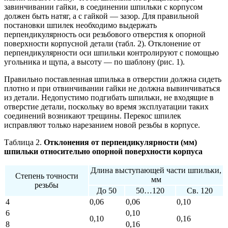
завинчивании гайки, в соединении шпильки с корпусом
должен быть натяг, а с гайкой — зазор. Для правильной
постановки шпилек необходимо выдержать
перпендикулярность оси резьбового отверстия к опорной
поверхности корпусной детали (табл. 2). Отклонение от
перпендикулярности оси шпильки контролируют с помощью
угольника и щупа, а высоту — по шаблону (рис. 1).
Правильно поставленная шпилька в отверстии должна сидеть
плотно и при отвинчивании гайки не должна вывинчиваться
из детали. Недопустимо подгибать шпильки, не входящие в
отверстие детали, поскольку во время эксплуатации таких
соединений возникают трещины. Перекос шпилек
исправляют только нарезанием новой резьбы в корпусе.
Таблица 2.
Отклонения от перпендикулярности (мм)
шпильки относительно опорной поверхности корпуса
Длина выступающей части шпильки,
Степень точности
мм
резьбы
До 50
50…120
Св. 120
4
0,06
0,06
0,10
6
0,10
0,10
0,16
8
0,16