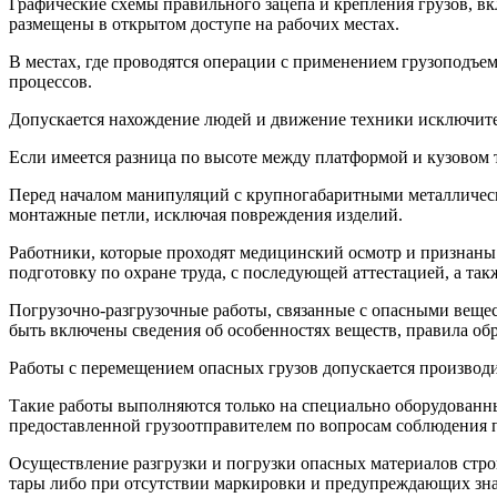
Графические схемы правильного зацепа и крепления грузов, в
размещены в открытом доступе на рабочих местах.
В местах, где проводятся операции с применением грузоподъе
процессов.
Допускается нахождение людей и движение техники исключител
Если имеется разница по высоте между платформой и кузовом 
Перед началом манипуляций с крупногабаритными металлически
монтажные петли, исключая повреждения изделий.
Работники, которые проходят медицинский осмотр и признаны
подготовку по охране труда, с последующей аттестацией, а та
Погрузочно-разгрузочные работы, связанные с опасными вещес
быть включены сведения об особенностях веществ, правила о
Работы с перемещением опасных грузов допускается производи
Такие работы выполняются только на специально оборудованны
предоставленной грузоотправителем по вопросам соблюдения п
Осуществление разгрузки и погрузки опасных материалов стр
тары либо при отсутствии маркировки и предупреждающих зна