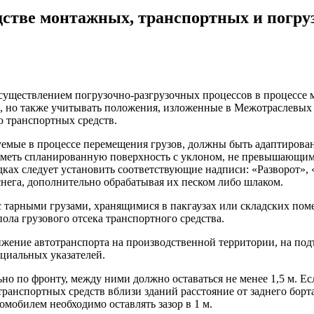
дстве монтажных, транспортных и погру
уществлением погрузочно-разгрузочных процессов в процессе м
 но также учитывать положения, изложенные в Межотраслевых 
ю транспортных средств.
емые в процессе перемещения грузов, должны быть адаптирован
иметь спланированную поверхность с уклоном, не превышающим 
ах следует установить соответствующие надписи: «Разворот», «
снега, дополнительно обрабатывая их песком либо шлаком.
 с тарными грузами, хранящимися в пакгаузах или складских п
ла грузового отсека транспортного средства.
ение автотранспорта на производственной территории, на подъе
циальных указателей.
ьно по фронту, между ними должно оставаться не менее 1,5 м. 
ранспортных средств вблизи зданий расстояние от заднего борт
омобилем необходимо оставлять зазор в 1 м.