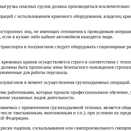
выгрузка опасных грузов должна производиться исключительно 
ераций с использованием кранового оборудования, владелец кра
 посторонних лиц, не имеющих отношения к проводимым операци
, если в кузове либо кабине автомобиля находятся люди.
 транспорта и полувагонов следует оборудовать стационарные 
 крюковых кранов осуществляется строго в соответствии с техн
 должны быть прописаны зоны безопасного нахождения стропаль
азначенные для работы персонала.
полувагонов в момент осуществления грузоподъемных операций.
еми работниками, которые прошли профессиональное обучение, 
ение указанных видов деятельности.
нимаемых с применением грузоподъемной техники, является общ
 числе такелажникам, монтажникам и т.п.), при условии их пре
ой Федерации.
риски падения, соскальзывания или самопроизвольного смещени