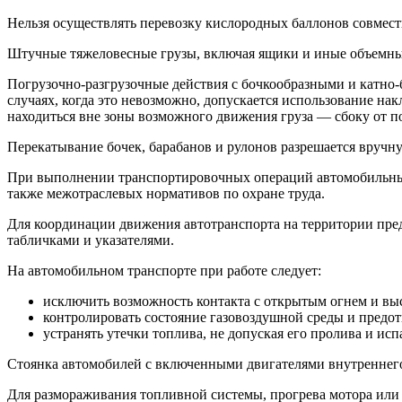
Нельзя осуществлять перевозку кислородных баллонов совмест
Штучные тяжеловесные грузы, включая ящики и иные объемны
Погрузочно-разгрузочные действия с бочкообразными и катно-
случаях, когда это невозможно, допускается использование н
находиться вне зоны возможного движения груза — сбоку от 
Перекатывание бочек, барабанов и рулонов разрешается вручн
При выполнении транспортировочных операций автомобильным 
также межотраслевых нормативов по охране труда.
Для координации движения автотранспорта на территории пре
табличками и указателями.
На автомобильном транспорте при работе следует:
исключить возможность контакта с открытым огнем и вы
контролировать состояние газовоздушной среды и предо
устранять утечки топлива, не допуская его пролива и исп
Стоянка автомобилей с включенными двигателями внутреннего
Для размораживания топливной системы, прогрева мотора или у