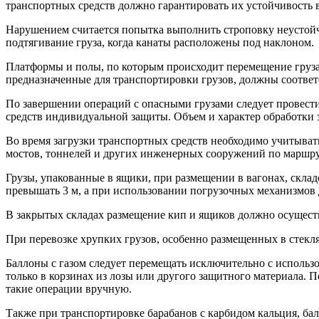
транспортных средств должно гарантировать их устойчивость в
Нарушением считается попытка выполнить строповку неустойч
подтягивание груза, когда канаты расположены под наклоном.
Платформы и полы, по которым происходит перемещение груза
предназначенные для транспортировки грузов, должны соответ
По завершении операций с опасными грузами следует провести
средств индивидуальной защиты. Объем и характер обработки з
Во время загрузки транспортных средств необходимо учитывать
мостов, тоннелей и других инженерных сооружений по маршру
Грузы, упакованные в ящики, при размещении в вагонах, скла
превышать 3 м, а при использовании погрузочных механизмов д
В закрытых складах размещение кип и ящиков должно осуществ
При перевозке хрупких грузов, особенно размещенных в стекл
Баллоны с газом следует перемещать исключительно с исполь
только в корзинах из лозы или другого защитного материала.
такие операции вручную.
Также при транспортировке барабанов с карбидом кальция, бал