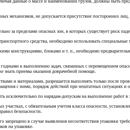
ключая данные о массе и наименовании грузов, должны быть пр
мных механизмов, не допускается присутствие посторонних лиц
ьно за пределами опасных зон, в которых существует риск пад
транспортного средства, необходимо использовать специальные 
ми конструкциями, блоками и т. п., необходимо предварительн
 годными к выполнению задач, связанных с перемещением опасн
кже знать приемы оказания доврачебной помощи.
твами и материалами, разрешается выполнять только после про
бращения с ними, порядок действий при нештатных ситуациях и
ть исключительно по нарядам-допускам на выполнение работ в 
х участках, с обязательным учетом класса опасности, установл
равил безопасности.
ого запрещено в случае выявления несоответствия упаковки тр
ков на упаковке.