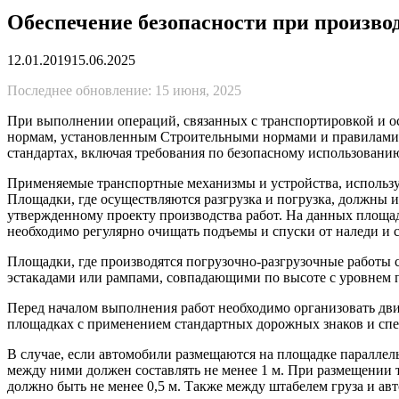
Обеспечение безопасности при произво
12.01.2019
15.06.2025
Последнее обновление: 15 июня, 2025
При выполнении операций, связанных с транспортировкой и ос
нормам, установленным Строительными нормами и правилами,
стандартах, включая требования по безопасному использовани
Применяемые транспортные механизмы и устройства, использу
Площадки, где осуществляются разгрузка и погрузка, должны 
утвержденному проекту производства работ. На данных площадк
необходимо регулярно очищать подъемы и спуски от наледи и 
Площадки, где производятся погрузочно-разгрузочные работы
эстакадами или рампами, совпадающими по высоте с уровнем по
Перед началом выполнения работ необходимо организовать движ
площадках с применением стандартных дорожных знаков и спе
В случае, если автомобили размещаются на площадке параллел
между ними должен составлять не менее 1 м. При размещении т
должно быть не менее 0,5 м. Также между штабелем груза и авт