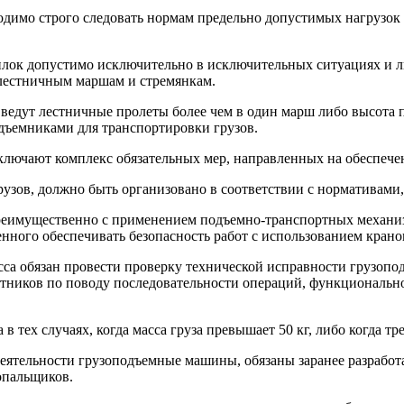
одимо строго следовать нормам предельно допустимых нагрузок 
илок допустимо исключительно в исключительных ситуациях и 
 лестничным маршам и стремянкам.
ведут лестничные пролеты более чем в один марш либо высота п
ъемниками для транспортировки грузов.
ключают комплекс обязательных мер, направленных на обеспече
рузов, должно быть организовано в соответствии с нормативам
преимущественно с применением подъемно-транспортных механиз
нного обеспечивать безопасность работ с использованием крано
са обязан провести проверку технической исправности грузопо
отников по поводу последовательности операций, функциональн
 тех случаях, когда масса груза превышает 50 кг, либо когда тр
ятельности грузоподъемные машины, обязаны заранее разработа
опальщиков.