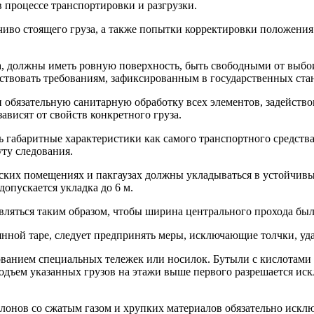
 процессе транспортировки и разгрузки.
иво стоящего груза, а также попытки корректировки положения
, должны иметь ровную поверхность, быть свободными от выбо
ствовать требованиям, зафиксированным в государственных ста
 обязательную санитарную обработку всех элементов, задейств
ависят от свойств конкретного груза.
 габаритные характеристики как самого транспортного средства
ту следования.
дских помещениях и пакгаузах должны укладываться в устойчивы
опускается укладка до 6 м.
ляться таким образом, чтобы ширина центрального прохода была
янной таре, следует предпринять меры, исключающие толчки, уд
зованием специальных тележек или носилок. Бутыли с кислотам
 Подъем указанных грузов на этажи выше первого разрешается и
лонов со сжатым газом и хрупких материалов обязательно исклю