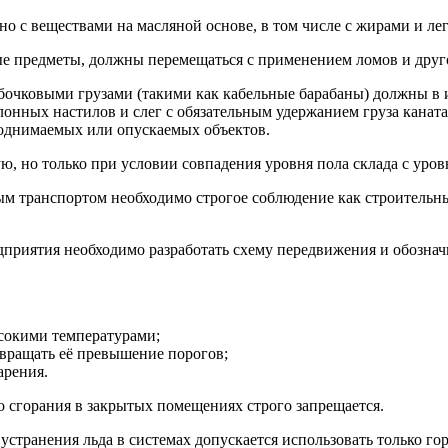
но с веществами на масляной основе, в том числе с жирами и 
е предметы, должны перемещаться с применением ломов и друг
бочковыми грузами (такими как кабельные барабаны) должны в 
аклонных настилов и слег с обязательным удержанием груза кан
поднимаемых или опускаемых объектов.
ую, но только при условии совпадения уровня пола склада с ур
транспортом необходимо строгое соблюдение как строительных
дприятия необходимо разработать схему передвижения и обозн
сокими температурами;
твращать её превышение порогов;
арения.
 сгорания в закрытых помещениях строго запрещается.
странения льда в системах допускается использовать только го