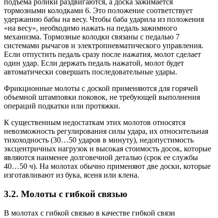
подъема ролики раздвигаются, а доска зажимается
тормозными колодками 6. Это положение соответствует
удержанию бабы на весу. Чтобы баба ударила из положения
«на весу», необходимо нажать на педаль зажимного
механизма. Тормозные колодки связаны с педалью 7
системами рычагов и электропневматического управления.
Если отпустить педаль сразу после нажатия, молот сделает
один удар. Если держать педаль нажатой, молот будет
автоматически совершать последовательные удары.
Фрикционные молоты с доской применяются для горячей
объемной штамповки поковок, не требующей выполнения
операций подкатки или протяжки.
К существенным недостаткам этих молотов относятся
невозможность регулирования силы удара, их относительная
тихоходность (30…50 ударов в минуту), недопустимость
эксцентричных нагрузок и высокая стоимость досок, которые
являются наименее долговечной деталью (срок ее службы
40…50 ч). На молотах обычно применяют две доски, которые
изготавливают из бука, ясеня или клена.
3.2. Молоты с гибкой связью
В молотах с гибкой связью в качестве гибкой связи