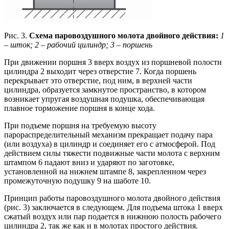
Рис. 3.
Схема паровоздушного молота двойного действия:
1
– шток; 2 – рабочий цилиндр; 3 – поршень
При движении поршня 3 вверх воздух из поршневой полости
цилиндра 2 выходит через отверстие 7. Когда поршень
перекрывает это отверстие, под ним, в верхней части
цилиндра, образуется замкнутое пространство, в котором
возникает упругая воздушная подушка, обеспечивающая
плавное торможение поршня в конце хода.
При подъеме поршня на требуемую высоту
парораспределительный механизм прекращает подачу пара
(или воздуха) в цилиндр и соединяет его с атмосферой. Под
действием силы тяжести подвижные части молота с верхним
штампом 6 падают вниз и ударяют по заготовке,
установленной на нижнем штампе 8, закрепленном через
промежуточную подушку 9 на шаботе 10.
Принцип работы паровоздушного молота двойного действия
(рис. 3) заключается в следующем. Для подъема штока 1 вверх
сжатый воздух или пар подается в нижнюю полость рабочего
цилиндра 2, так же как и в молотах простого действия.