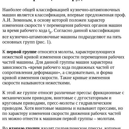
Наиболее общей классификацией кузнечно-штамповочных
машин является классификация, впервые предложенная проф.
А.И. Зиминым, в основу которой положен характер
изменения скорости v перемещения рабочих органов машин
за время рабочего хода t
. Согласно данной классификации
р
все кузнечно-штамповочные машины подразделяют на пять
основных групп (рис. 1).
К
первой группе
относятся молоты, характеризующиеся
нежесткой кривой изменения скорости перемещения рабочих
частей машины. Для данной группы машин характерна
зависимость «время рабочего хода подвижных частей от
сопротивления деформации», а следовательно, и форма
кривой изменения скорости. Такие кривые изменения
скорости называются нежесткими.
К этой же группе относят различные прессы: фрикционные с
механическим приводом, винтовые с дугостаторным и
круговым приводами, пресс-молоты с гидравлическим
приводом. Хотя винтовые машины и называют прессами, но
по характеру изменения скорости движения рабочих частей
их можно отнести к машинам первой группы – молотам.
Во
вторую группу
входят гидравлические прессы, которые