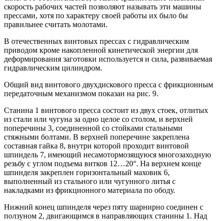
скорость рабочих частей позволяют называть эти машины
прессами, хотя по характеру своей работы их было бы
правильнее считать молотами.
В отечественных винтовых прессах с гидравлическим
приводом кроме накопленной кинетической энергии для
деформирования заготовки используется и сила, развиваемая
гидравлическим цилиндром.
Общий вид винтового двухдискового пресса с фрикционным
передаточным механизмом показан на рис. 9.
Станина 1 винтового пресса состоит из двух стоек, отлитых
из стали или чугуна за одно целое со столом, и верхней
поперечины 3, соединенной со стойками стальными
стяжными болтами. В верхней поперечине закреплена
составная гайка 8, внутри которой проходит винтовой
шпиндель 7, имеющий несамотормозящуюся многозаходную
резьбу с углом подъема витков 12…20°. На верхнем конце
шпинделя закреплен горизонтальный маховик 6,
выполненный из стального или чугунного литья с
накладками из фрикционного материала по ободу.
Нижний конец шпинделя через пяту шарнирно соединен с
ползуном 2, двигающимся в направляющих станины 1. Над