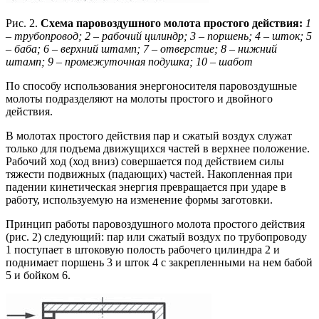
Рис. 2.
Схема паровоздушного молота простого действия:
1
– трубопровод; 2 – рабочий цилиндр; 3 – поршень;
4 – шток; 5
– баба; 6 – верхний штамп;
7 – отверстие; 8 – нижний
штамп;
9 – промежуточная подушка; 10 – шабот
По способу использования энергоносителя паровоздушные
молоты подразделяют на молоты простого и двойного
действия.
В молотах простого действия пар и сжатый воздух служат
только для подъема движущихся частей в верхнее положение.
Рабочий ход (ход вниз) совершается под действием силы
тяжести подвижных (падающих) частей. Накопленная при
падении кинетическая энергия превращается при ударе в
работу, используемую на изменение формы заготовки.
Принцип работы паровоздушного молота простого действия
(рис. 2) следующий: пар или сжатый воздух по трубопроводу
1 поступает в штоковую полость рабочего цилиндра 2 и
поднимает поршень 3 и шток 4 с закрепленными на нем бабой
5 и бойком 6.