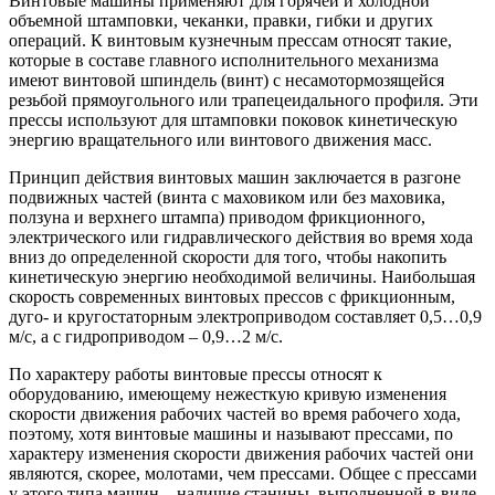
Винтовые машины применяют для горячей и холодной
объемной штамповки, чеканки, правки, гибки и других
операций. К винтовым кузнечным прессам относят такие,
которые в составе главного исполнительного механизма
имеют винтовой шпиндель (винт) с несамотормозящейся
резьбой прямоугольного или трапецеидального профиля. Эти
прессы используют для штамповки поковок кинетическую
энергию вращательного или винтового движения масс.
Принцип действия винтовых машин заключается в разгоне
подвижных частей (винта с маховиком или без маховика,
ползуна и верхнего штампа) приводом фрикционного,
электрического или гидравлического действия во время хода
вниз до определенной скорости для того, чтобы накопить
кинетическую энергию необходимой величины. Наибольшая
скорость современных винтовых прессов с фрикционным,
дуго- и кругостаторным электроприводом составляет 0,5…0,9
м/с, а с гидроприводом – 0,9…2 м/с.
По характеру работы винтовые прессы относят к
оборудованию, имеющему нежесткую кривую изменения
скорости движения рабочих частей во время рабочего хода,
поэтому, хотя винтовые машины и называют прессами, по
характеру изменения скорости движения рабочих частей они
являются, скорее, молотами, чем прессами. Общее с прессами
у этого типа машин – наличие станины, выполненной в виде