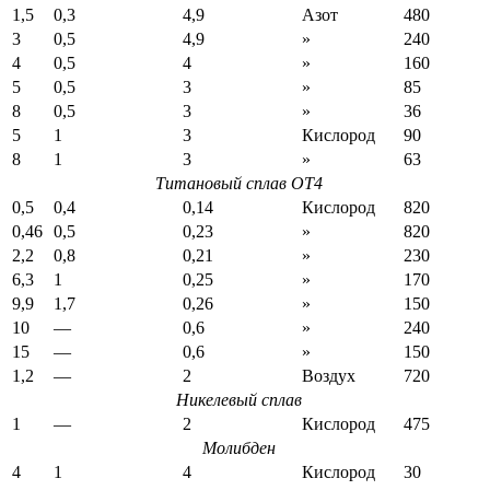
1,5
0,3
4,9
Азот
480
3
0,5
4,9
»
240
4
0,5
4
»
160
5
0,5
3
»
85
8
0,5
3
»
36
5
1
3
Кислород
90
8
1
3
»
63
Титановый сплав ОТ4
0,5
0,4
0,14
Кислород
820
0,46
0,5
0,23
»
820
2,2
0,8
0,21
»
230
6,3
1
0,25
»
170
9,9
1,7
0,26
»
150
10
—
0,6
»
240
15
—
0,6
»
150
1,2
—
2
Воздух
720
Никелевый сплав
1
—
2
Кислород
475
Молибден
4
1
4
Кислород
30