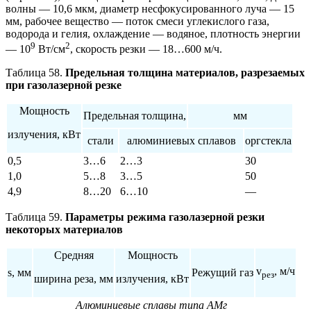
волны — 10,6 мкм, диаметр несфокусированного луча — 15
мм, рабочее вещество — поток смеси углекислого газа,
водорода и гелия, охлаждение — водяное, плотность энергии
9
2
— 10
Вт/см
, скорость резки — 18…600 м/ч.
Таблица 58.
Предельная толщина материалов, разрезаемых
при газолазерной резке
Мощность
Предельная толщина,
мм
излучения, кВт
стали
алюминиевых сплавов
оргстекла
0,5
3…6
2…3
30
1,0
5…8
3…5
50
4,9
8…20
6…10
—
Таблица 59.
Параметры режима газолазерной резки
некоторых материалов
Средняя
Мощность
v
, м/ч
s, мм
Режущий газ
рез
ширина реза, мм
излучения, кВт
Алюминиевые сплавы типа АМг