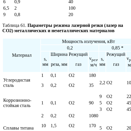
6
0,9
40
6,5
2
100
9
0,8
20
Таблица 61.
Параметры режима лазерной резки (лазер на
СО2) металлических и неметаллических материалов
Мощность излучения, кВт
0,2
0,85 *
Ширина
Режущий
Режущий
Материал
v
,
v
s,
s,
рез
р
мм
реза, мм
газ
мм
газ
м/ч
м
1
0,1
О2
180
Углеродистая
2,2
О2
1
сталь
3
0,2
О2
35
9
О2
2
Коррозионно-
1
0,1
О2
90
5
О2
4
стойкая сталь
3
О2
4
2
0,2
О2
1080
10
1,5
О2
170
Сплавы титана
5
О2
2