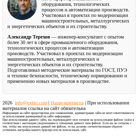
оборудования, технологических
процессов и автоматизации производств.
Участвовал в проектах по модернизации
машиностроительных, металлургических
и энергетических объектов и их строительству.
Александр Терехов
— инженер-консультант с опытом
более 30 лет в сфере промышленного оборудования,
технологических процессов и автоматизации
производств. Участвовал в проектах по модернизации
машиностроительных, металлургических и
энергетических объектов и их строительству.
Подготавливал методические материалы по ГОСТ, ПУЭ
и технике безопасности, техническому нормированию и
применению новых материалов в производстве.
2026
info@extxe.com
|
Наши контакты
| При использовании
материалов ссылка на сайт обязательна
Информация на сайте предоставлена для ознакомления, администрация сайта не несет ответственности
за использование размещенной на сайте информации.
При использовании данного сайта, вы подтверждаете свое согласие на использование файлов cookie в
соответствии с настоящим уведомлением в отношении данного типа файлов. Если вы не согласны с
тем, чтобы мы использовали данный тип файлов, то вы должны соответствующим образом
установить настройки вашего браузера или не использовать сайт.