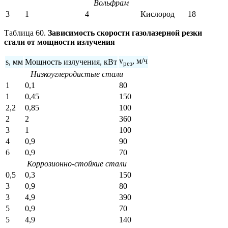
Вольфрам
3
1
4
Кислород
18
Таблица 60.
Зависимость скорости газолазерной резки
стали от мощности излучения
v
, м/ч
s, мм
Мощность излучения, кВт
рез
Низкоуглеродистые стали
1
0,1
80
1
0,45
150
2,2
0,85
100
2
2
360
3
1
100
4
0,9
90
6
0,9
70
Коррозионно-стойкие стали
0,5
0,3
150
3
0,9
80
3
4,9
390
5
0,9
70
5
4,9
140