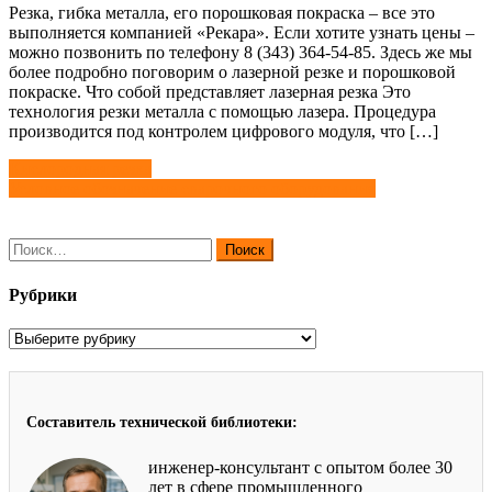
Резка, гибка металла, его порошковая покраска – все это
выполняется компанией «Рекара». Если хотите узнать цены –
можно позвонить по телефону 8 (343) 364-54-85. Здесь же мы
более подробно поговорим о лазерной резке и порошковой
покраске. Что собой представляет лазерная резка Это
технология резки металла с помощью лазера. Процедура
производится под контролем цифрового модуля, что […]
Навигация
Кислородная резка
Условное обозначение сварочного оборудования
по
записям
Найти:
Рубрики
Рубрики
Составитель технической библиотеки:
инженер-консультант с опытом более 30
лет в сфере промышленного