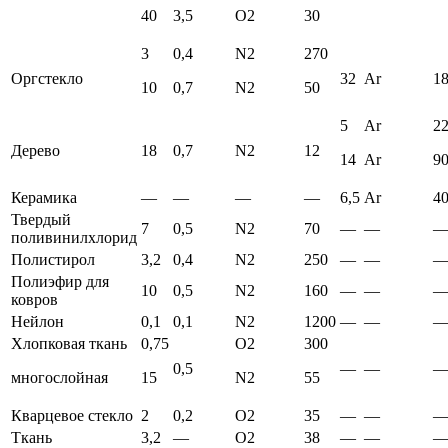
40
3,5
О2
30
3
0,4
N2
270
Оргстекло
32
Ar
1
10
0,7
N2
50
5
Ar
2
Дерево
18
0,7
N2
12
14
Ar
9
Керамика
—
—
—
—
6,5
Ar
4
Твердый
7
0,5
N2
70
—
—
поливинилхлорид
Полистирол
3,2
0,4
N2
250
—
—
Полиэфир для
10
0,5
N2
160
—
—
ковров
Нейлон
0,1
0,1
N2
1200
—
—
Хлопковая ткань
0,75
О2
300
0,5
—
—
многослойная
15
N2
55
Кварцевое стекло
2
0,2
О2
35
—
—
Ткань
3,2
—
О2
38
—
—