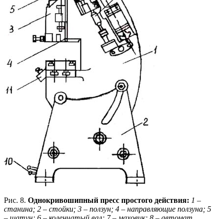
Рис. 8.
Однокривошипный пресс простого действия:
1 –
станина; 2 – стойки; 3 – ползун; 4 – направляющие ползуна; 5
– шатун; 6 – коленчатый вал; 7 – маховик; 8 – автомат