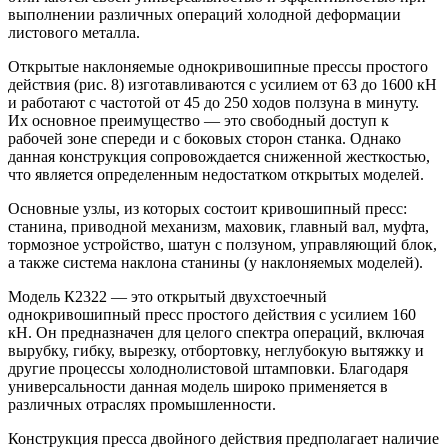
выполнении различных операций холодной деформации
листового металла.
Открытые наклоняемые однокривошипные прессы простого
действия (рис. 8) изготавливаются с усилием от 63 до 1600 кН
и работают с частотой от 45 до 250 ходов ползуна в минуту.
Их основное преимущество — это свободный доступ к
рабочей зоне спереди и с боковых сторон станка. Однако
данная конструкция сопровождается сниженной жесткостью,
что является определенным недостатком открытых моделей.
Основные узлы, из которых состоит кривошипный пресс:
станина, приводной механизм, маховик, главный вал, муфта,
тормозное устройство, шатун с ползуном, управляющий блок,
а также система наклона станины (у наклоняемых моделей).
Модель К2322 — это открытый двухстоечный
однокривошипный пресс простого действия с усилием 160
кН. Он предназначен для целого спектра операций, включая
вырубку, гибку, вырезку, отбортовку, неглубокую вытяжку и
другие процессы холоднолистовой штамповки. Благодаря
универсальности данная модель широко применяется в
различных отраслях промышленности.
Конструкция пресса двойного действия предполагает наличие