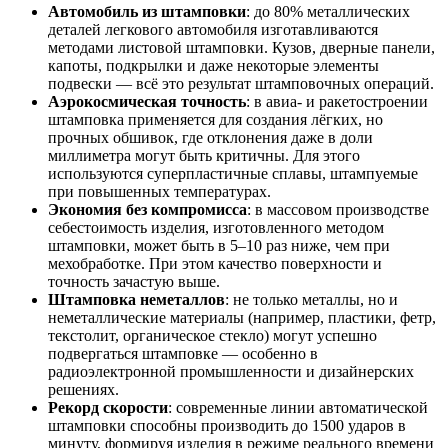
Автомобиль из штамповки
: до 80% металлических
деталей легкового автомобиля изготавливаются
методами листовой штамповки. Кузов, дверные панели,
капоты, подкрылки и даже некоторые элементы
подвески — всё это результат штамповочных операций.
Аэрокосмическая точность
: в авиа- и ракетостроении
штамповка применяется для создания лёгких, но
прочных обшивок, где отклонения даже в доли
миллиметра могут быть критичны. Для этого
используются суперпластичные сплавы, штампуемые
при повышенных температурах.
Экономия без компромисса
: в массовом производстве
себестоимость изделия, изготовленного методом
штамповки, может быть в 5–10 раз ниже, чем при
мехобработке. При этом качество поверхности и
точность зачастую выше.
Штамповка неметаллов
: не только металлы, но и
неметаллические материалы (например, пластики, фетр,
текстолит, органическое стекло) могут успешно
подвергаться штамповке — особенно в
радиоэлектронной промышленности и дизайнерских
решениях.
Рекорд скорости
: современные линии автоматической
штамповки способны производить до 1500 ударов в
минуту, формируя изделия в режиме реального времени