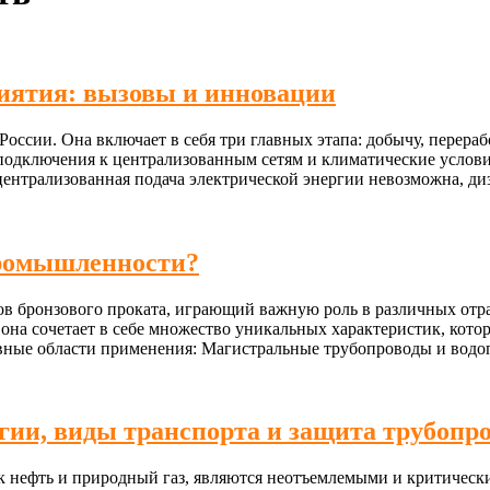
риятия: вызовы и инновации
России. Она включает в себя три главных этапа: добычу, перера
подключения к централизованным сетям и климатические услов
 централизованная подача электрической энергии невозможна, д
промышленности?
ов бронзового проката, играющий важную роль в различных отр
она сочетает в себе множество уникальных характеристик, кото
вные области применения: Магистральные трубопроводы и водо
гии, виды транспорта и защита трубопр
ак нефть и природный газ, являются неотъемлемыми и критичес