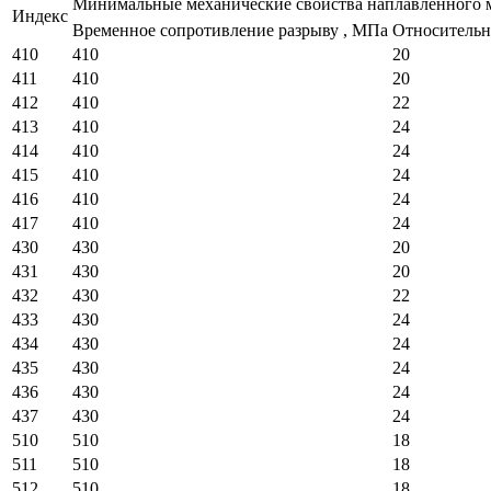
Минимальные механические свойства наплавленного 
Индекс
Временное сопротивление разрыву , МПа
Относительн
410
410
20
411
410
20
412
410
22
413
410
24
414
410
24
415
410
24
416
410
24
417
410
24
430
430
20
431
430
20
432
430
22
433
430
24
434
430
24
435
430
24
436
430
24
437
430
24
510
510
18
511
510
18
512
510
18