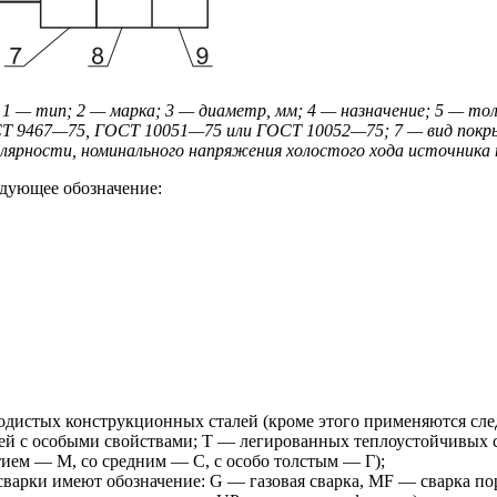
:
1 — тип; 2 — марка; 3 — диаметр, мм; 4 — назначение; 5 — то
СТ 9467—75, ГОСТ 10051—75 или ГОСТ 10052—75; 7 — вид покр
полярности, номинального напряжения холостого хода источника
дующее обозначение:
родистых конструкционных сталей (кроме этого применяются сл
й с особыми свойствами; Т — легированных теплоустойчивых ст
ием — М, со средним — С, с особо толстым — Г);
 сварки имеют обозначение: G — газовая сварка, MF — сварка 