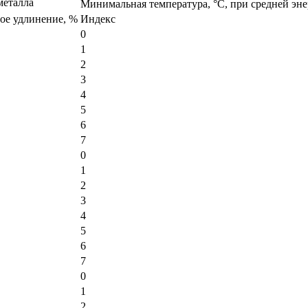
металла
Минимальная температура, °C, при средней эн
ое удлинение, %
Индекс
0
1
2
3
4
5
6
7
0
1
2
3
4
5
6
7
0
1
2