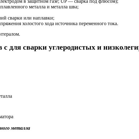
лектродом в защитном газе; UP — сварка под флюсом);
плавленного металла и металла шва;
ий сварки или наплавки;
апряжения холостого хода источника переменного тока.
нтералом.
в с для сварки углеродистых и низколе
еталла
матора
нного металла