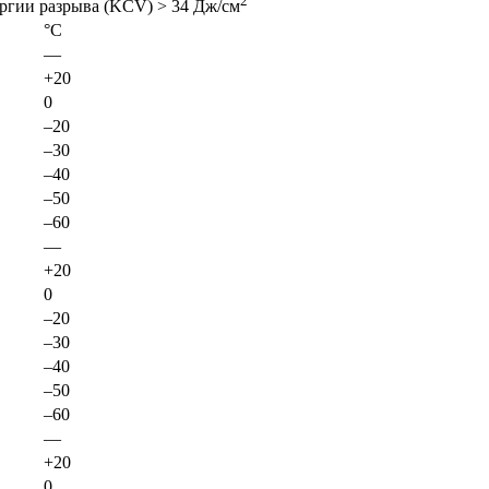
2
ергии разрыва (KCV) > 34 Дж/см
°C
—
+20
0
–20
–30
–40
–50
–60
—
+20
0
–20
–30
–40
–50
–60
—
+20
0