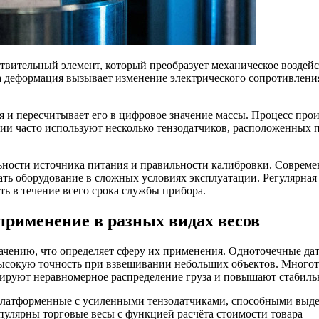
твительный элемент, который преобразует механическое воздейс
а деформация вызывает изменение электрического сопротивлени
 и пересчитывает его в цифровое значение массы. Процесс прои
ции часто используют несколько тензодатчиков, расположенных
ильности источника питания и правильности калибровки. Совре
ать оборудование в сложных условиях эксплуатации. Регулярная
ь в течение всего срока службы прибора.
применение в разных видах весов
ачению, что определяет сферу их применения. Одноточечные да
 высокую точность при взвешивании небольших объектов. Мног
сируют неравномерное распределение груза и повышают стабиль
платформенные с усиленными тензодатчиками, способными выдер
пулярны торговые весы с функцией расчёта стоимости товара —