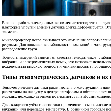
В основе работы электронных весов лежит тензодатчик — чувс
платформе упругий элемент датчика слегка деформируется. Эт
элемента.
Микропроцессор весов считывает это изменение сопротивления
результат. Для повышения стабильности показаний в конструк
распределение груза.
Точность измерений зависит от качества тензодатчиков, стаб
вибраций и электромагнитных помех, что позволяет использов
поддерживать высокую точность и минимизировать погрешност
Типы тензометрических датчиков и их 
Тензометрические датчики различаются по конструкции и назн
рассчитаны на нагрузку в центре платформы и обеспечивают
моделях: несколько датчиков по периметру платформы компен
Для складского учёта и логистики применяют весы складские 
вибрации или перепадов температур. В розничной торговле по