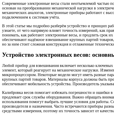
Современные электронные весы стали неотъемлемой частью п
основан на преобразовании механической нагрузки в электриче
механических аналогов, электронные приборы работают с вы
подключением к системам учёта.
В этой статье мы подробно разберём устройство и принцип ра
узнаете, от чего напрямую влияет точность измерений, как п
понимать, как работают электронные весы, и продлить срок и
обеспечивают надёжное взвешивание крупных партий товаров,
но за ним стоит сложная конструкция и отлаженные техническ
Устройство электронных весов: основ
Любой прибор для взвешивания включает несколько ключевых к
элемент, который реагирует на механические нагрузки. Измене
микропроцессором. Некоторые модели могут иметь разные па
крупных партий товаров. Материалы корпуса должны быть пр
обеспечивают мобильность устройства. Производитель указыва
Калибровка весов помогает избежать погрешности и ошибки в 
продлевает срок службы оборудования. Важно обращать вниман
использования помогут выбрать лучшие условия для работы. С
производителя и назначения. Часто встречаются приборы разны
средствами измерения, поэтому их точность зависит от качест