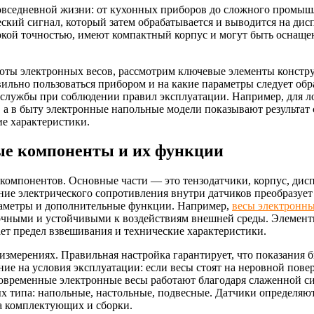
овседневной жизни: от кухонных приборов до сложного промыш
ский сигнал, который затем обрабатывается и выводится на дисп
сокой точностью, имеют компактный корпус и могут быть осна
боты электронных весов, рассмотрим ключевые элементы констр
равильно пользоваться прибором и на какие параметры следует 
х службы при соблюдении правил эксплуатации. Например, для л
 а в быту электронные напольные модели показывают результат
ие характеристики.
ные компоненты и их функции
омпонентов. Основные части — это тензодатчики, корпус, дисп
ние электрического сопротивления внутри датчиков преобразует
раметры и дополнительные функции. Например,
весы электронны
очными и устойчивыми к воздействиям внешней среды. Элемент
ет предел взвешивания и технические характеристики.
измерениях. Правильная настройка гарантирует, что показания
ие на условия эксплуатации: если весы стоят на неровной пове
овременные электронные весы работают благодаря слаженной си
х типа: напольные, настольные, подвесные. Датчики определяют
ва комплектующих и сборки.