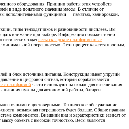
ленного оборудования. Принцип работы этих устройств
лей в виде понятного значения массы. В отличие от
щены дополнительными функциями — памятью, калибровкой,
укции, типы тензодатчиков и разновидности дисплеев. Вы
обращать внимание при выборе. Информация поможет точно
огистических задач
весы складские платформенные
 с минимальной погрешностью. Этот процесс кажется простым,
лей и блок источника питания. Конструкция имеет упругий
 давление в цифровой сигнал, который обрабатывается
е с платформой
часто используют на складе для взвешивания
ы питания нужны для автономной работы, батареи
 были точными и достоверными. Техническое обслуживание
рхности, возможная погрешность будет больше. Общие правила
стеме компонентов. Внешний вид и характеристики зависят от
 массу объекта с высокой точностью. Весы являются