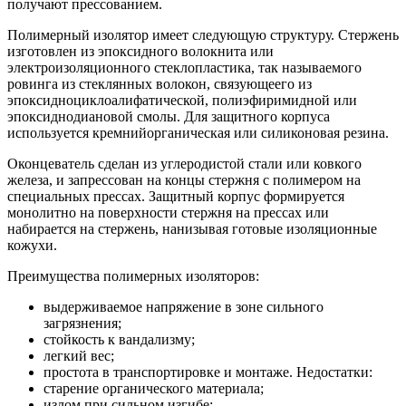
получают прессованием.
Полимерный изолятор имеет следующую структуру. Стержень
изготовлен из эпоксидного волокнита или
электроизоляционного стеклопластика, так называемого
ровинга из стеклянных волокон, связующеего из
эпоксидноциклоалифатической, полиэфиримидной или
эпоксиднодиановой смолы. Для защитного корпуса
используется кремнийорганическая или силиконовая резина.
Оконцеватель сделан из углеродистой стали или ковкого
железа, и запрессован на концы стержня с полимером на
специальных прессах. Защитный корпус формируется
монолитно на поверхности стержня на прессах или
набирается на стержень, нанизывая готовые изоляционные
кожухи.
Преимущества полимерных изоляторов:
выдерживаемое напряжение в зоне сильного
загрязнения;
стойкость к вандализму;
легкий вес;
простота в транспортировке и монтаже. Недостатки:
старение органического материала;
излом при сильном изгибе;