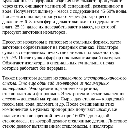
Бракованные фарфоровые изделия измельчают, пропускают
через сито, очищают магнитной сепарацией, размешивают в
воде. Получается шликер – масса с содержанием 45-50% воды.
После этого шликер пропускают через фильтр-пресс с
давлением 6–8 атмосфер и делают «коржи» с содержанием
влаги 25 %, далее их перерабатывают в массу, из которой
прессуют заготовки изоляторов.
Прессуют изоляторы в гипсовых и стальных формах, затем
заготовки обрабатывают на токарных станках. Изоляторы
сушат в специальных печах, где снижают их влажность до
0,5–2%. После сушки фарфор покрывают жидкой глазурью.
Обжигают изоляторы в специальных туннельных печах,
которые работают без перерыва.
Также изоляторы делают из
закаленного электротехнического
стекла. Это еще один вид изоляторов из полимерных
материалов. Это
кремнийорганическая резина,
стеклопластик и фторопласт. Электротехническое закаленное
стекло
– дешевый материал. Сырье для стекла — кварцевый
песок, мел, сода, доломит, и др. После смешивания этих
компонентов в нужных пропорциях получают
шихту
. Ее
о
плавят в стекловаренной печи при 1600
С до жидкой
стекломассы, из которой делают стеклянные детали. Листовое
стекло делают вытягиванием стекломассы, а изоляторы