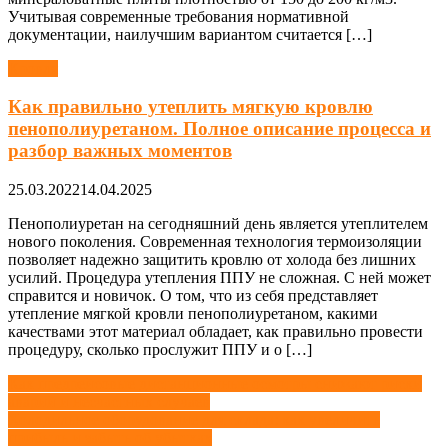
Учитывая современные требования нормативной
документации, наилучшим вариантом считается […]
Кровля
Как правильно утеплить мягкую кровлю
пенополиуретаном. Полное описание процесса и
разбор важных моментов
25.03.2022
14.04.2025
Пенополиуретан на сегодняшний день является утеплителем
нового поколения. Современная технология термоизоляции
позволяет надежно защитить кровлю от холода без лишних
усилий. Процедура утепления ППУ не сложная. С ней может
справится и новичок. О том, что из себя представляет
утепление мягкой кровли пенополиуретаном, какими
качествами этот материал обладает, как правильно провести
процедуру, сколько прослужит ППУ и о […]
Навигация
Как предрейсовые дистанционные осмотры снижают риски
аварий и несчастных случаев
по
Холодильное оборудование для склада: как увеличить
записям
прибыль и забыть об убытках