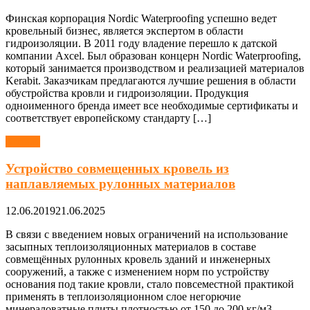
Финская корпорация Nordic Waterproofing успешно ведет
кровельный бизнес, является экспертом в области
гидроизоляции. В 2011 году владение перешло к датской
компании Axcel. Был образован концерн Nordic Waterproofing,
который занимается производством и реализацией материалов
Kerabit. Заказчикам предлагаются лучшие решения в области
обустройства кровли и гидроизоляции. Продукция
одноименного бренда имеет все необходимые сертификаты и
соответствует европейскому стандарту […]
Кровля
Устройство совмещенных кровель из
наплавляемых рулонных материалов
12.06.2019
21.06.2025
В связи с введением новых ограничений на использование
засыпных теплоизоляционных материалов в составе
совмещённых рулонных кровель зданий и инженерных
сооружений, а также с изменением норм по устройству
основания под такие кровли, стало повсеместной практикой
применять в теплоизоляционном слое негорючие
минераловатные плиты плотностью от 150 до 200 кг/м3.