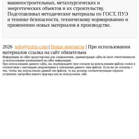
машиностроительных, металлургических и
энергетических объектов и их строительству.
Подготавливал методические материалы по ГОСТ, ПУЭ
и технике безопасности, техническому нормированию и
применению новых материалов в производстве.
2026
info@extxe.com
|
Наши контакты
| При использовании
материалов ссылка на сайт обязательна
Информация на сайте предоставлена для ознакомления, администрация сайта не несет ответственности
за использование размещенной на сайте информации.
При использовании данного сайта, вы подтверждаете свое согласие на использование файлов cookie в
соответствии с настоящим уведомлением в отношении данного типа файлов. Если вы не согласны с
тем, чтобы мы использовали данный тип файлов, то вы должны соответствующим образом
установить настройки вашего браузера или не использовать сайт.