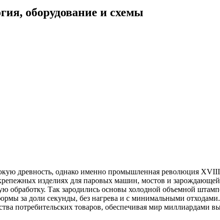
гия, оборудование и схемы
окую древность, однако именно промышленная революция XVIII-
 крепежных изделиях для паровых машин, мостов и зарождающей
ную обработку. Так зародились основы холодной объемной шта
формы за доли секунды, без нагрева и с минимальными отходам
ва потребительских товаров, обеспечивая мир миллиардами вы