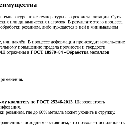
реимущества
температуре ниже температуры его рекристаллизации. Суть
ких или динамических нагрузок. В результате этого процесса
 обработки резанием, либо нуждаются в ней в минимальном
 или наклёп. В процессе деформации происходит измельчение
чительному повышению предела прочности и твердости
 ХОШ отражены в
ГОСТ 18970–84
«Обработка металлов
применения.
-му квалитету
по
ГОСТ 25346-2013
. Шероховатость
лифования.
тки резанием, где до 60% металла может уходить в стружку,
сравнению с исходным состоянием, что позволяет использовать