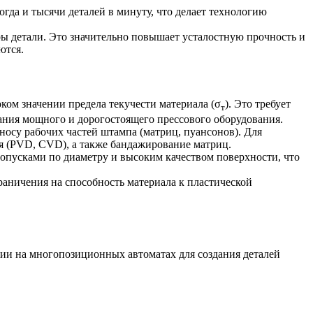
да и тысячи деталей в минуту, что делает технологию
 детали. Это значительно повышает усталостную прочность и
ются.
ком значении предела текучести материала (σ
). Это требует
т
ования мощного и дорогостоящего прессового оборудования.
осу рабочих частей штампа (матриц, пуансонов). Для
 (PVD, CVD), а также бандажирование матриц.
усками по диаметру и высоким качеством поверхности, что
аничения на способность материала к пластической
ции на многопозиционных автоматах для создания деталей