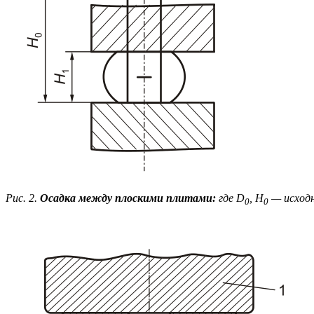
Рис. 2.
Осадка между плоскими плитами:
где D
, Н
— исходн
0
0