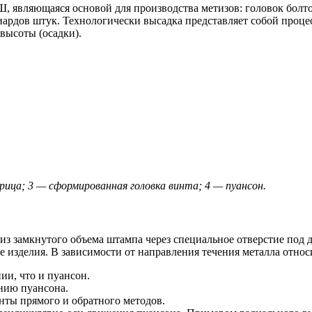
 являющаяся основой для производства метизов: головок болтов,
иардов штук. Технологически высадка представляет собой проц
 высоты (осадки).
ица; 3 — сформированная головка винта; 4 — пуансон.
из замкнутого объема штампа через специальное отверстие под д
ые изделия. В зависимости от направления течения металла отно
ии, что и пуансон.
нию пуансона.
енты прямого и обратного методов.