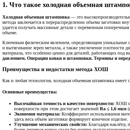
1. Что такое холодная объемная штам
Холодная объемная штамповка
— это высокопроизводительны
метода заключается в перераспределении объема заготовки вну
удается получать массивные детали с переменным поперечным
объеме.
Ключевым физическим явлением, определяющим уникальные сво
и вытягивание зерен металла, а также увеличение плотности 
материала, что особенно ценно для деталей, работающих под
давлением. Операции ковки и штамповки. Термины и опред
Преимущества и недостатки метода ХОШ
Как и любая технология, холодная объемная штамповка имеет с
Основные преимущества:
Высочайшая точность и качество поверхности:
ХОШ об
поверхности при этом достигает значений
Ra ≤ 1,6 мкм
(
Экономия материала:
Коэффициент использования мат
здесь весь объем заготовки формирует конечное изделие.
Улучшение механических свойств:
Благодаря наклёпу, 
более дешевые марки стали без потери эксплуатационных