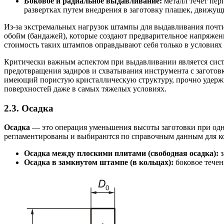
Боковое и радиальное выдавливание:
металл течет пер
развертках путем внедрения в заготовку плашек, движущ
Из-за экстремальных нагрузок штампы для выдавливания почт
обойм (бандажей), которые создают предварительное напряжен
стоимость таких штампов оправдывают себя только в условиях 
Критически важным аспектом при выдавливании является сист
предотвращения задиров и схватывания инструмента с заготов
имеющий пористую кристаллическую структуру, прочно удержив
поверхностей даже в самых тяжелых условиях.
2.3. Осадка
Осадка
— это операция уменьшения высоты заготовки при одн
регламентированы и выбираются по справочным данным для ко
Осадка между плоскими плитами (свободная осадка):
з
Осадка в замкнутом штампе (в кольцах):
боковое течен