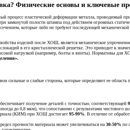
повка? Физические основы и ключевые п
й процесс пластической деформации металла, проводимый при 
три замкнутой полости штампа под действием огромных статичес
 сечением, которые либо не требуют последующей механической
йства изделий после ХОШ, является механическое упрочнение,
дислокаций в его кристаллической решетке. Это приводит к зна
 высокой нагрузкой (например, болты и винты). Нормативы для
еления».
вои сильные и слабые стороны, которые определяют ее область 
еспечивает получение деталей с точностью, соответствующей
9
иногда до 0,8 мкм), что сопоставимо с результатами чистового ш
ериала (КИМ) при ХОШ достигает
95-99%
. В отличие от обрабо
предел прочности материала может увеличиваться на
30-50%
по 
 характеристик.