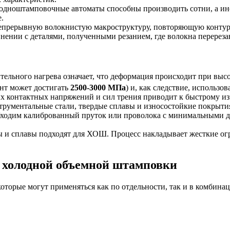
дноштамповочные автоматы способны производить сотни, а иног
.
прерывную волокнистую макроструктуру, повторяющую контуры
нении с деталями, полученными резанием, где волокна перереза
ельного нагрева означает, что деформация происходит при высо
нт может достигать
2500-3000 МПа
) и, как следствие, использ
контактных напряжений и сил трения приводит к быстрому изн
рументальные стали, твердые сплавы и износостойкие покрытия
одим калиброванный пруток или проволока с минимальными доп
 и сплавы подходят для ХОШ. Процесс накладывает жесткие огр
и холодной объемной штамповки
торые могут применяться как по отдельности, так и в комбина