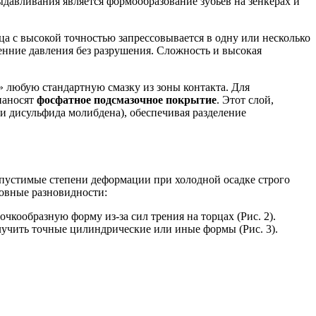
давливания является формообразование зубьев на зенкерах и
ица с высокой точностью запрессовывается в одну или несколько
енние давления без разрушения. Сложность и высокая
 любую стандартную смазку из зоны контакта. Для
наносят
фосфатное подсмазочное покрытие
. Этот слой,
и дисульфида молибдена), обеспечивая разделение
пустимые степени деформации при холодной осадке строго
овные разновидности:
чкообразную форму из-за сил трения на торцах (Рис. 2).
лучить точные цилиндрические или иные формы (Рис. 3).