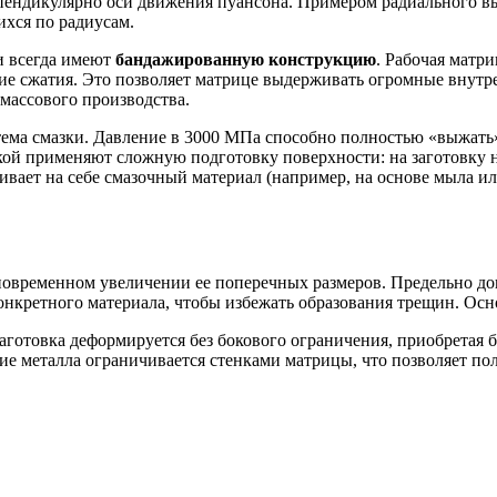
пендикулярно оси движения пуансона. Примером радиального вы
ихся по радиусам.
и всегда имеют
бандажированную конструкцию
. Рабочая матр
ие сжатия. Это позволяет матрице выдерживать огромные внутр
массового производства.
ема смазки. Давление в 3000 МПа способно полностью «выжать»
кой применяют сложную подготовку поверхности: на заготовку 
ает на себе смазочный материал (например, на основе мыла ил
овременном увеличении ее поперечных размеров. Предельно до
нкретного материала, чтобы избежать образования трещин. Осн
аготовка деформируется без бокового ограничения, приобретая бо
ие металла ограничивается стенками матрицы, что позволяет по