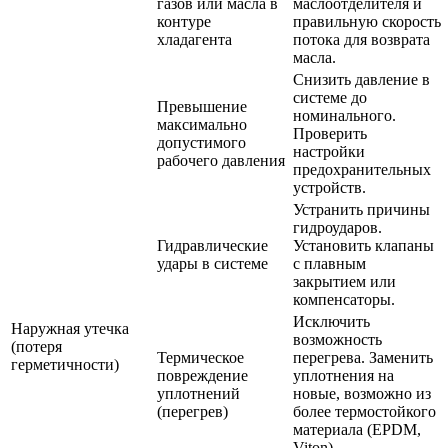
газов или масла в
маслоотделителя и
контуре
правильную скорость
хладагента
потока для возврата
масла.
Снизить давление в
системе до
Превышение
номинального.
максимально
Проверить
допустимого
настройки
рабочего давления
предохранительных
устройств.
Устранить причины
гидроударов.
Гидравлические
Установить клапаны
удары в системе
с плавным
закрытием или
компенсаторы.
Исключить
Наружная утечка
возможность
(потеря
Термическое
перегрева. Заменить
герметичности)
повреждение
уплотнения на
уплотнений
новые, возможно из
(перегрев)
более термостойкого
материала (EPDM,
Viton).