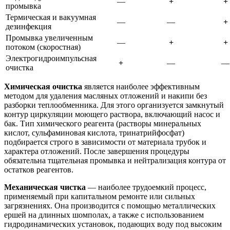
—
+
+
промывка
Термическая и вакуумная
—
—
+
дезинфекция
Промывка увеличенным
—
+
+
потоком (скоростная)
Электрогидроимпульсная
+
—
—
очистка
Химическая очистка
является наиболее эффективным
методом для удаления масляных отложений и накипи без
разборки теплообменника. Для этого организуется замкнутый
контур циркуляции моющего раствора, включающий насос и
бак. Тип химического реагента (растворы минеральных
кислот, сульфаминовая кислота, тринатрийфосфат)
подбирается строго в зависимости от материала трубок и
характера отложений. После завершения процедуры
обязательна тщательная промывка и нейтрализация контура от
остатков реагентов.
Механическая чистка
— наиболее трудоемкий процесс,
применяемый при капитальном ремонте или сильных
загрязнениях. Она производится с помощью металлических
ершей на длинных шомполах, а также с использованием
гидродинамических установок, подающих воду под высоким