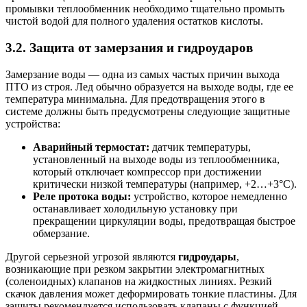
промывки теплообменник необходимо тщательно промыть
чистой водой для полного удаления остатков кислоты.
3.2. Защита от замерзания и гидроударов
Замерзание воды — одна из самых частых причин выхода
ПТО из строя. Лед обычно образуется на выходе воды, где ее
температура минимальна. Для предотвращения этого в
системе должны быть предусмотрены следующие защитные
устройства:
Аварийный термостат:
датчик температуры,
установленный на выходе воды из теплообменника,
который отключает компрессор при достижении
критически низкой температуры (например, +2…+3°C).
Реле протока воды:
устройство, которое немедленно
останавливает холодильную установку при
прекращении циркуляции воды, предотвращая быстрое
обмерзание.
Другой серьезной угрозой являются
гидроудары
,
возникающие при резком закрытии электромагнитных
(соленоидных) клапанов на жидкостных линиях. Резкий
скачок давления может деформировать тонкие пластины. Для
защиты рекомендуется использовать клапаны с функцией