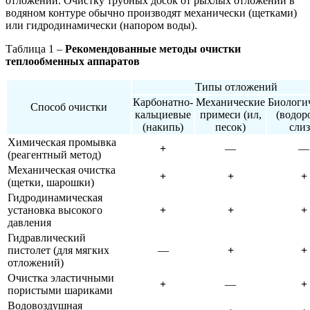
отложений. Очистку трубных досок от рыхлых отложений в
водяном контуре обычно производят механически (щетками)
или гидродинамически (напором воды).
Таблица 1 –
Рекомендованные методы очистки
теплообменных аппаратов
Типы отложений
Карбонатно-
Механические
Биологи
Способ очистки
кальциевые
примеси (ил,
(водор
(накипь)
песок)
слиз
Химическая промывка
+
—
—
(реагентный метод)
Механическая очистка
+
+
+
(щетки, шарошки)
Гидродинамическая
установка высокого
+
+
+
давления
Гидравлический
пистолет (для мягких
—
+
+
отложений)
Очистка эластичными
+
—
+
пористыми шариками
Водовоздушная