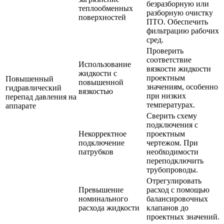
безразборную или
теплообменных
разборную очистку
поверхностей
ПТО. Обеспечить
фильтрацию рабочих
сред.
Проверить
соответствие
Использование
вязкости жидкости
жидкости с
проектным
Повышенный
повышенной
значениям, особенно
гидравлический
вязкостью
при низких
перепад давления на
температурах.
аппарате
Сверить схему
подключения с
Некорректное
проектным
подключение
чертежом. При
патрубков
необходимости
переподключить
трубопроводы.
Отрегулировать
Превышение
расход с помощью
номинального
балансировочных
расхода жидкости
клапанов до
проектных значений.