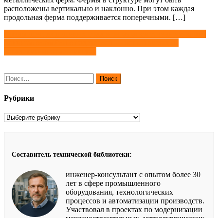
расположены вертикально и наклонно. При этом каждая
продольная ферма поддерживается поперечными. […]
Навигация
Преимущества душевых поддонов из искусственного камня
Уличные скамейки с подсветкой — новый взгляд на
по
городскую инфраструктуру
записям
Найти:
Рубрики
Рубрики
Составитель технической библиотеки:
инженер-консультант с опытом более 30
лет в сфере промышленного
оборудования, технологических
процессов и автоматизации производств.
Участвовал в проектах по модернизации