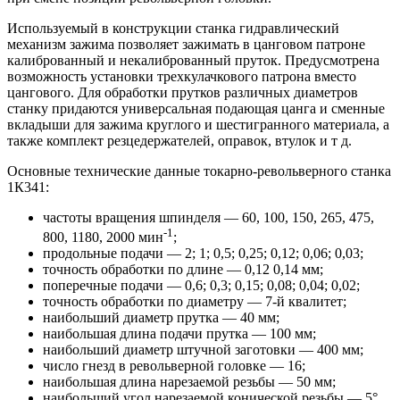
Используемый в конструкции станка гидравлический
механизм зажима позволяет зажимать в цанговом патроне
калиброванный и некалиброванный пруток. Предусмотрена
возможность установки трехкулачкового патрона вместо
цангового. Для обработки прутков различных диаметров
станку придаются универсальная подающая цанга и сменные
вкладыши для зажима круглого и шестигранного материала, а
также комплект резцедержателей, оправок, втулок и т д.
Основные технические данные токарно-револьверного станка
1К341:
частоты вращения шпинделя — 60, 100, 150, 265, 475,
-1
800, 1180, 2000 мин
;
продольные подачи — 2; 1; 0,5; 0,25; 0,12; 0,06; 0,03;
точность обработки по длине — 0,12 0,14 мм;
поперечные подачи — 0,6; 0,3; 0,15; 0,08; 0,04; 0,02;
точность обработки по диаметру — 7-й квалитет;
наибольший диаметр прутка — 40 мм;
наибольшая длина подачи прутка — 100 мм;
наибольший диаметр штучной заготовки — 400 мм;
число гнезд в револьверной головке — 16;
наибольшая длина нарезаемой резьбы — 50 мм;
наибольший угол нарезаемой конической резьбы — 5°.