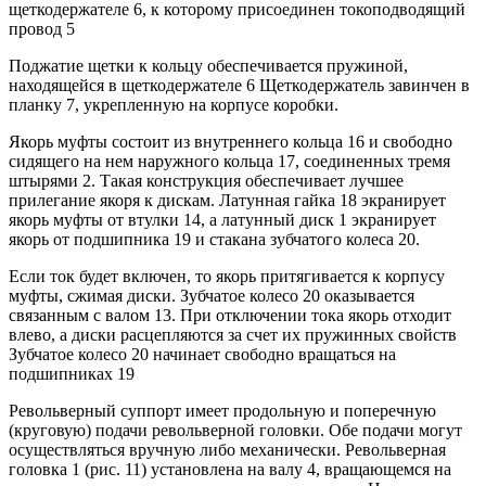
щеткодержателе 6, к которому присоединен токоподводящий
провод 5
Поджатие щетки к кольцу обеспечивается пружиной,
находящейся в щеткодержателе 6 Щеткодержатель завинчен в
планку 7, укрепленную на корпусе коробки.
Якорь муфты состоит из внутреннего кольца 16 и свободно
сидящего на нем наружного кольца 17, соединенных тремя
штырями 2. Такая конструкция обеспечивает лучшее
прилегание якоря к дискам. Латунная гайка 18 экранирует
якорь муфты от втулки 14, а латунный диск 1 экранирует
якорь от подшипника 19 и стакана зубчатого колеса 20.
Если ток будет включен, то якорь притягивается к корпусу
муфты, сжимая диски. Зубчатое колесо 20 оказывается
связанным с валом 13. При отключении тока якорь отходит
влево, а диски расцепляются за счет их пружинных свойств
Зубчатое колесо 20 начинает свободно вращаться на
подшипниках 19
Револьверный суппорт имеет продольную и поперечную
(круговую) подачи револьверной головки. Обе подачи могут
осуществляться вручную либо механически. Револьверная
головка 1 (рис. 11) установлена на валу 4, вращающемся на