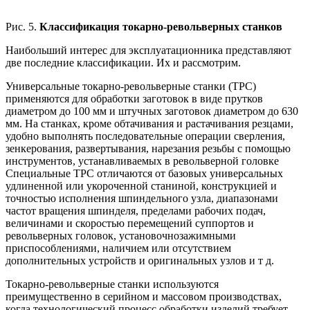
Рис. 5.
Классификация токарно-револьверных станков
Наибольший интерес для эксплуатационника представляют
две последние классификации. Их и рассмотрим.
Универсальные токарно-револьверные станки (ТРС)
применяются для обработки заготовок в виде прутков
диаметром до 100 мм и штучных заготовок диаметром до 630
мм. На станках, кроме обтачивания и растачивания резцами,
удобно выполнять последовательные операции сверления,
зенкерования, развертывания, нарезания резьбы с помощью
инструментов, устанавливаемых в револьверной головке
Специальные ТРС отличаются от базовых универсальных
удлиненной или укороченной станиной, конструкцией и
точностью исполнения шпиндельного узла, диапазонами
частот вращения шпинделя, пределами рабочих подач,
величинами и скоростью перемещений суппортов и
револьверных головок, установочнозажимными
приспособлениями, наличием или отсутствием
дополнительных устройств и оригинальных узлов и т д.
Токарно-револьверные станки используются
преимущественно в серийном и массовом производствах,
когда технологический процесс обработки изделий требует