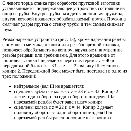
С левого торца станка при обработке прутковой заготовки
устанавливается поддерживающее устройство, состоящие из
опор и трубы. Внутри трубы находится волнистая пружина,
внутри которой вращается обрабатываемый пруток Пружина
смягчает удары прутка о стенку трубы и тем самым снижает
шум.
Резьбонарезное устройство (рис. 13), кроме нарезания резьбы
с помощью метчика, плашки или резьбонарезной головки,
позволяет обрабатывать по копиру наружные и внутренние
резьбы резцами или гребенками. Для этого вращение от
шпинделя станка I передается через шестерни с z = 40 и
передвижной блок с z = 33 — z = = 22 валику III сменного
копира 2. Передвижной блок может быть поставлен в одно из
трех положений:
нейтральное (вал III не вращается);
сцеплены зубчатые колеса с z = 33 и z = 33. Копир 2
делает один оборот за один оборот шпинделя. Шаг
нарезаемой резьбы будет равен шагу копира;
сцеплены колеса с z = 22 и z = 44. Копир 2 делает
половину оборота за один оборот шпинделя Шаг
нарезаемой резьбы равен половине шага копира