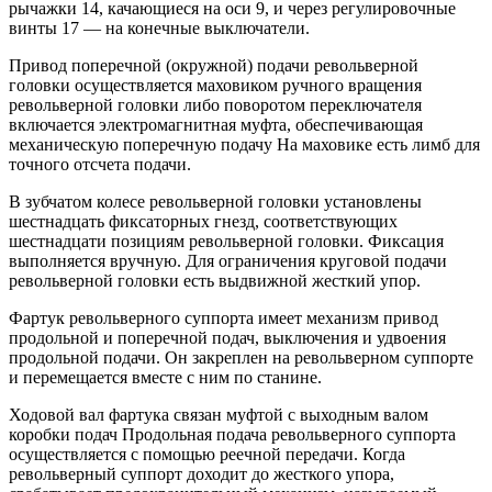
рычажки 14, качающиеся на оси 9, и через регулировочные
винты 17 — на конечные выключатели.
Привод поперечной (окружной) подачи револьверной
головки осуществляется маховиком ручного вращения
револьверной головки либо поворотом переключателя
включается электромагнитная муфта, обеспечивающая
механическую поперечную подачу На маховике есть лимб для
точного отсчета подачи.
В зубчатом колесе револьверной головки установлены
шестнадцать фиксаторных гнезд, соответствующих
шестнадцати позициям револьверной головки. Фиксация
выполняется вручную. Для ограничения круговой подачи
револьверной головки есть выдвижной жесткий упор.
Фартук револьверного суппорта имеет механизм привод
продольной и поперечной подач, выключения и удвоения
продольной подачи. Он закреплен на револьверном суппорте
и перемещается вместе с ним по станине.
Ходовой вал фартука связан муфтой с выходным валом
коробки подач Продольная подача револьверного суппорта
осуществляется с помощью реечной передачи. Когда
револьверный суппорт доходит до жесткого упора,