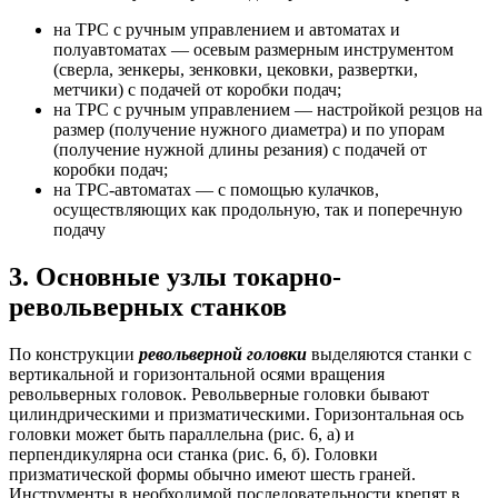
на ТРС с ручным управлением и автоматах и
полуавтоматах — осевым размерным инструментом
(сверла, зенкеры, зенковки, цековки, развертки,
метчики) с подачей от коробки подач;
на ТРС с ручным управлением — настройкой резцов на
размер (получение нужного диаметра) и по упорам
(получение нужной длины резания) с подачей от
коробки подач;
на ТРС-автоматах — с помощью кулачков,
осуществляющих как продольную, так и поперечную
подачу
3. Основные узлы токарно-
револьверных станков
По конструкции
револьверной головки
выделяются станки с
вертикальной и горизонтальной осями вращения
револьверных головок. Револьверные головки бывают
цилиндрическими и призматическими. Горизонтальная ось
головки может быть параллельна (рис. 6, а) и
перпендикулярна оси станка (рис. 6, б). Головки
призматической формы обычно имеют шесть граней.
Инструменты в необходимой последовательности крепят в