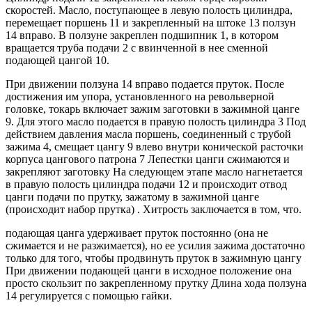
скоростей. Масло, поступающее в левую полость цилиндра,
перемещает поршень 11 и закрепленный на штоке 13 ползун
14 вправо. В ползуне закреплен подшипник 1, в котором
вращается труба подачи 2 с ввинченной в нее сменной
подающей цангой 10.
При движении ползуна 14 вправо подается пруток. После
достижения им упора, установленного на револьверной
головке, токарь включает зажим заготовки в зажимной цанге
9. Для этого масло подается в правую полость цилиндра 3 Под
действием давления масла поршень, соединенный с трубой
зажима 4, смещает цангу 9 влево внутри конической расточки
корпуса цангового патрона 7 Лепестки цанги сжимаются и
закрепляют заготовку На следующем этапе масло нагнетается
в правую полость цилиндра подачи 12 и происходит отвод
цанги подачи по прутку, зажатому в зажимной цанге
(происходит набор прутка) . Хитрость заключается в том, что.
подающая цанга удерживает пруток постоянно (она не
сжимается и не разжимается), но ее усилия зажима достаточно
только для того, чтобы продвинуть пруток в зажимную цангу
При движении подающей цанги в исходное положение она
просто скользит по закрепленному прутку Длина хода ползуна
14 регулируется с помощью гайки.