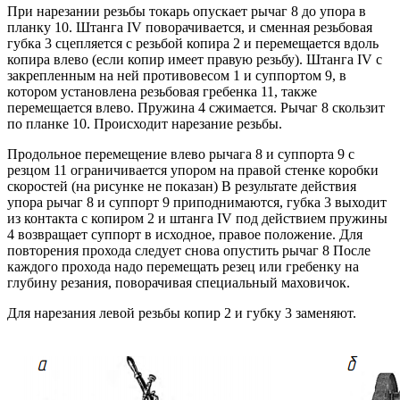
При нарезании резьбы токарь опускает рычаг 8 до упора в
планку 10. Штанга IV поворачивается, и сменная резьбовая
губка 3 сцепляется с резьбой копира 2 и перемещается вдоль
копира влево (если копир имеет правую резьбу). Штанга IV с
закрепленным на ней противовесом 1 и суппортом 9, в
котором установлена резьбовая гребенка 11, также
перемещается влево. Пружина 4 сжимается. Рычаг 8 скользит
по планке 10. Происходит нарезание резьбы.
Продольное перемещение влево рычага 8 и суппорта 9 с
резцом 11 ограничивается упором на правой стенке коробки
скоростей (на рисунке не показан) В результате действия
упора рычаг 8 и суппорт 9 приподнимаются, губка 3 выходит
из контакта с копиром 2 и штанга IV под действием пружины
4 возвращает суппорт в исходное, правое положение. Для
повторения прохода следует снова опустить рычаг 8 После
каждого прохода надо перемещать резец или гребенку на
глубину резания, поворачивая специальный маховичок.
Для нарезания левой резьбы копир 2 и губку 3 заменяют.