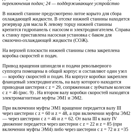
переключения подач; 24 — поддерживающее устройство
В нижней станине предусмотрено литое корыто для сбора
охлаждающей жидкости. В отсеке нижней станины находится
резервуар для масла К левому торцу нижней станины
крепится гидропанель с насосом и электродвигателем. Справа
к станку приставлена насосная установка с баком для
смазочно-охлаждающей жидкости (СОЖ).
На верхней плоскости нижней станины слева закреплена
коробка скоростей и подач.
Привод вращения шпинделя и подачи револьверного
суппорта помещены в общий корпус и составляют один узел
— коробку скоростей и подач. На корпусе коробки закреплен
фланцевый электродвигатель, на валу которого находится
приводная шестерня с z = 29, сопряженная с зубчатым колесом
с z = 46 (рис. 9) . На втором валу коробки скоростей находятся
электромагнитные муфты ЭМ1 и ЭМ2.
При включении муфты ЭМ1 вращение передается валу III
через шестерни с z = 60 и z = 48, а при включении муфты ЭМ2
— через шестерни с z = 46 и z = 62. От вала III к валу IV
движение передается через шестерни с z = 22 и z = 85 (при
включении муфты ЭМ4) либо через шестерни с z = 72 и z =35