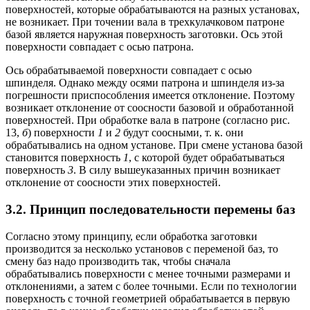
поверхностей, которые обрабатываются на разных установах,
не возникает. При точении вала в трехкулачковом патроне
базой является наружная поверхность заготовки. Ось этой
поверхности совпадает с осью патрона.
Ось обрабатываемой поверхности совпадает с осью
шпинделя. Однако между осями патрона и шпинделя из-за
погрешности приспособления имеется отклонение. Поэтому
возникает отклонение от соосности базовой и обработанной
поверхностей. При обработке вала в патроне (согласно рис.
13,
б
) поверхности
1
и
2
будут соосными, т. к. они
обрабатывались на одном установе. При смене установа базой
становится поверхность
1
, с которой будет обрабатываться
поверхность
3
. В силу вышеуказанных причин возникает
отклонение от соосности этих поверхностей.
3.2. Принцип последовательности перемены баз
Согласно этому принципу, если обработка заготовки
производится за несколько установов с переменой баз, то
смену баз надо производить так, чтобы сначала
обрабатывались поверхности с менее точными размерами и
отклонениями, а затем с более точными. Если по технологии
поверхность с точной геометрией обрабатывается в первую