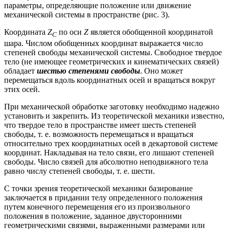
параметры, определяющие положение или движение
механической системы в пространстве (рис. 3).
Координата
Z
по оси
Z
является обобщенной координатой
C
шара. Числом обобщенных координат выражается число
степеней свободы механической системы. Свободное твердое
тело (не имеющее геометрических и кинематических связей)
обладает
шестью степенями свободы
. Оно может
перемещаться вдоль координатных осей и вращаться вокруг
этих осей.
При механической обработке заготовку необходимо надежно
установить и закрепить. Из теоретической механики известно,
что твердое тело в пространстве имеет шесть степеней
свободы, т. е. возможность перемещаться и вращаться
относительно трех координатных осей в декартовой системе
координат. Накладывая на тело связи, его лишают степеней
свободы. Число связей для абсолютно неподвижного тела
равно числу степеней свободы, т. е. шести.
С точки зрения теоретической механики базирование
заключается в придании телу определенного положения
путем конечного перемещения его из произвольного
положения в положение, заданное двусторонними
геометрическими связями, выраженными размерами или