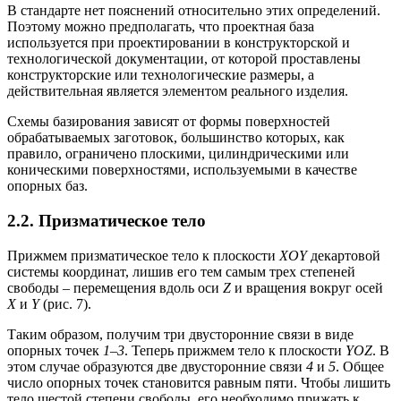
В стандарте нет пояснений относительно этих определений.
Поэтому можно предполагать, что проектная база
используется при проектировании в конструкторской и
технологической документации, от которой проставлены
конструкторские или технологические размеры, а
действительная является элементом реального изделия.
Схемы базирования зависят от формы поверхностей
обрабатываемых заготовок, большинство которых, как
правило, ограничено плоскими, цилиндрическими или
коническими поверхностями, используемыми в качестве
опорных баз.
2.2. Призматическое тело
Прижмем призматическое тело к плоскости
XOY
декартовой
системы координат, лишив его тем самым трех степеней
свободы – перемещения вдоль оси
Z
и вращения вокруг осей
X
и
Y
(рис. 7).
Таким образом, получим три двусторонние связи в виде
опорных точек
1
–
3
. Теперь прижмем тело к плоскости
YOZ
. В
этом случае образуются две двусторонние связи
4
и
5
. Общее
число опорных точек становится равным пяти. Чтобы лишить
тело шестой степени свободы, его необходимо прижать к