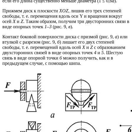
если его длина существенно меньше диаметра (1 ≤ 0,6
d
).
Прижмем диск к плоскости
XOZ
, лишив его трех степеней
свободы, т. е. перемещения вдоль оси Y и вращения вокруг
осей
X
и
Z
. Таким образом, получим три двусторонних связи в
виде опорных точек
1
–
3
(рис. 9,
в
).
Контакт боковой поверхности диска с призмой (рис. 9,
а
) или
втулкой с разрезом (рис. 9,
б
) лишает его двух степеней
свободы, т. е. перемещений вдоль осей
X
и
Z
с образованием
двухсторонних связей в виде опорных точек
4
и
5
. Шестую
связь в виде опорной точки
6
можно получить, как и в
предыдущем случае, с помощью шипа.