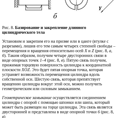
Рис. 8.
Базирование и закрепление длинного
цилиндрического тела
Установим и закрепим его на призме или в цанге (втулке с
разрезами), лишив его тем самым четырех степеней свободы –
перемещения и вращения относительно осей
X
и
Z
(рис. 8,
а
,
б
). Таким образом, получим четыре двусторонних связи в
виде опорных точек
1
–
4
(рис. 8,
в
). Пятую связь получим,
прижимая торцевую поверхность цилиндра к координатной
плоскости
XOZ
. Это будет пятая опорная точка, которая
устраняет возможность перемещения цилиндра вдоль
собственной оси. Шестую связь, которая препятствует
вращению цилиндра вокруг этой оси, можно получить
геометрическим или силовым замыканием.
Геометрическое замыкание
осуществляется соединением
цилиндра с опорой с помощью шпонки или шипа, который
может быть размещен на торце цилиндра. Эта связь является
двусторонней и представлена в виде опорной точки
6
(рис. 8,
в
)